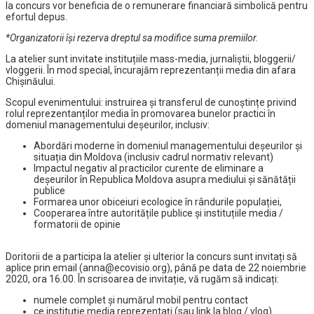
la concurs vor beneficia de o remunerare financiară simbolică pentru
efortul depus.
*Organizatorii își rezerva dreptul sa modifice suma premiilor.
La atelier sunt invitate instituțiile mass-media, jurnaliștii, bloggerii/
vloggerii. În mod special, încurajăm reprezentanții media din afara
Chișinăului.
Scopul evenimentului: instruirea și transferul de cunoștințe privind
rolul reprezentanților media în promovarea bunelor practici în
domeniul managementului deșeurilor, inclusiv:
Abordări moderne în domeniul managementului deșeurilor și
situația din Moldova (inclusiv cadrul normativ relevant)
Impactul negativ al practicilor curente de eliminare a
deșeurilor în Republica Moldova asupra mediului și sănătății
publice
Formarea unor obiceiuri ecologice în rândurile populației,
Cooperarea între autoritățile publice și instituțiile media /
formatorii de opinie
Doritorii de a participa la atelier și ulterior la concurs sunt invitați să
aplice prin email (anna@ecovisio.org), până pe data de 22 noiembrie
2020, ora 16.00. În scrisoarea de invitație, vă rugăm să indicați:
numele complet și numărul mobil pentru contact
ce instituție media reprezentați (sau link la blog / vlog)