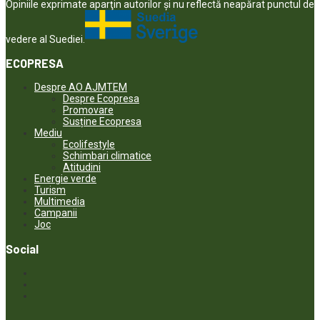
Opiniile exprimate aparţin autorilor şi nu reflectă neapărat punctul de
vedere al Suediei.
ECOPRESA
Despre AO AJMTEM
Despre Ecopresa
Promovare
Susține Ecopresa
Mediu
Ecolifestyle
Schimbari climatice
Atitudini
Energie verde
Turism
Multimedia
Campanii
Joc
Social