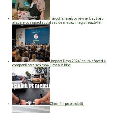
Târgul IarmarEco revine. Dacă ai o
afacere cu impact social sau de mediu, înregistrează-te!
„Impact Days 2024” caută afaceri și
companii care schimbă lumea în bine
Chișinăul pe bicicletă