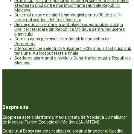
Prutul sub presiune: poluarea, seceta și schimbările climatice
afectează unul dintre mai importante râuri ale Republicii
Moldova
Guvernul a stare de alertă hidrologică pentru 30 de zile, în
contextul scăderii debitului Nistrului
Din deșeuri alimentare la ambalaje biodegradabile: soluția
unei cercetătoare din Republica Moldova pentru reducerea
plasticului
Cum au ajuns permisele românești la gunoiștea din
Porumbeni
Interconexiunea electrică Vulcănești–Chișinău a fost pusă sub
tensiune. Au început testele finale
Scăderea alarmantă a nivelului Dunării afectează și Republica
Moldova
Despre site
Ecopresa
este o platformă media creată de Asociația Jurnaliștilor
de Mediu și Turism Ecologic din Moldova (AJMTEM).
Conținutul
Ecopresa
este realizat cu sprijinul financiar al Suediei.