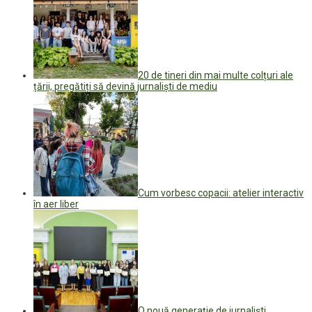
20 de tineri din mai multe colțuri ale
țării, pregătiți să devină jurnaliști de mediu
Cum vorbesc copacii: atelier interactiv
în aer liber
O nouă generație de jurnaliști