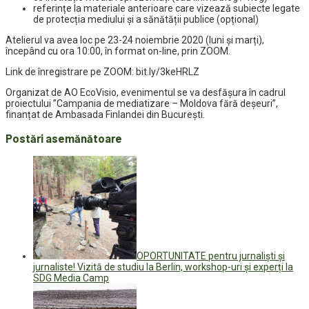
referințe la materiale anterioare care vizează subiecte legate
de protecția mediului și a sănătății publice (opțional)
Atelierul va avea loc pe 23-24 noiembrie 2020 (luni și marți),
începând cu ora 10:00, în format on-line, prin ZOOM.
Link de înregistrare pe ZOOM: bit.ly/3keHRLZ
Organizat de AO EcoVisio, evenimentul se va desfășura în cadrul
proiectului ”Campania de mediatizare – Moldova fără deșeuri”,
finanțat de Ambasada Finlandei din București.
Postări asemănătoare
OPORTUNITATE pentru jurnaliști și
jurnaliste! Vizită de studiu la Berlin, workshop-uri și experți la
SDG Media Camp