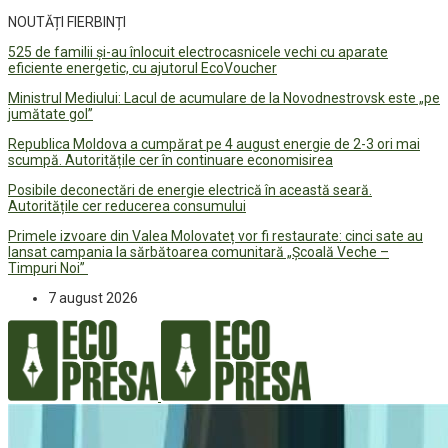
NOUTĂȚI FIERBINȚI
525 de familii și-au înlocuit electrocasnicele vechi cu aparate
eficiente energetic, cu ajutorul EcoVoucher
Ministrul Mediului: Lacul de acumulare de la Novodnestrovsk este „pe
jumătate gol”
Republica Moldova a cumpărat pe 4 august energie de 2-3 ori mai
scumpă. Autoritățile cer în continuare economisirea
Posibile deconectări de energie electrică în această seară.
Autoritățile cer reducerea consumului
Primele izvoare din Valea Molovateț vor fi restaurate: cinci sate au
lansat campania la sărbătoarea comunitară „Școală Veche –
Timpuri Noi”
7 august 2026