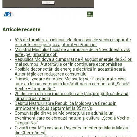
Articole recente
525 de familii și-au înlocuit electrocasnicele vechi cu aparate
eficiente energetic, cu ajutorul EcoVoucher
Ministrul Mediului: Lacul de acumulare de la Novodnestrovsk
este „pe jumătate gol”
Republica Moldova a cumpărat pe 4 august energie de 2-3 ori
mai scumpă. Autoritățile cer în continuare economisirea
Posibile deconectări de energie electrică în această seară.
Autoritățile cer reducerea consumului
Primele izvoare din Valea Molovateț vor fi restaurate: cinci
sate au lansat campania la sărbătoarea comunitară „Școală
Veche – Timpuri Noi”
20 de tineri din mai multe colțuri ale țării, pregătiți să devină
jurnaliști de mediu
Debitul Nistrului spre Republica Moldova va fi redus în
următoarele două săptămâni la 85 m³/s
Comunitățile din valea Molovatețului se adună la un
eveniment care celebrează natura și cultura: „Școală Veche –
Timpuri Noi”
O viață țesută în covoare. Povestea meșteriței Maria Mazur
din Ghermănești