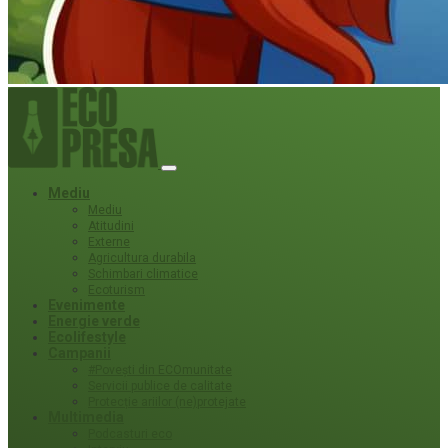
Mediu
Mediu
Atitudini
Externe
Agricultura durabila
Schimbari climatice
Ecoturism
Evenimente
Energie verde
Ecolifestyle
Campanii
#Povești din ECOmunitate
Servicii publice de calitate
Protecție ariilor (ne)protejate
Multimedia
Podcasturi eco