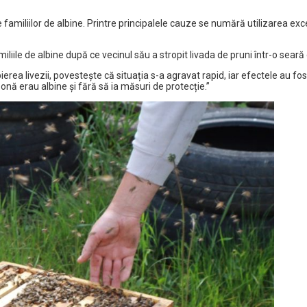
ale familiilor de albine. Printre principalele cauze se numără utilizarea ex
iliile de albine după ce vecinul său a stropit livada de pruni într-o seară
erea livezii, povestește că situația s-a agravat rapid, iar efectele au fos
zonă erau albine și fără să ia măsuri de protecție.”