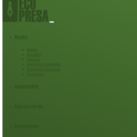
Mediu
Mediu
Atitudini
Externe
Agricultura durabila
Schimbari climatice
Ecoturism
Evenimente
Energie verde
Ecolifestyle