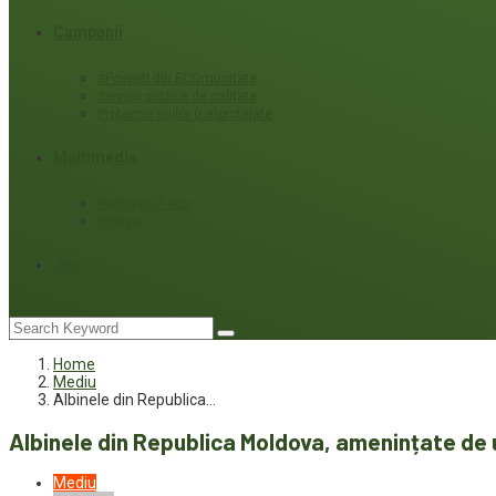
Campanii
#Povești din ECOmunitate
Servicii publice de calitate
Protecție ariilor (ne)protejate
Multimedia
Podcasturi eco
Interviu
Joc
Home
Mediu
Albinele din Republica…
Albinele din Republica Moldova, amenințate de ut
Mediu