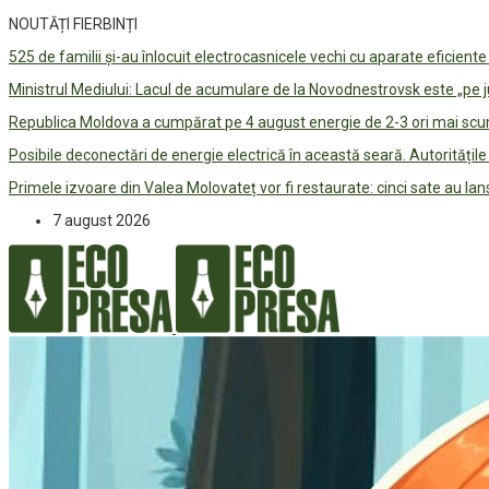
NOUTĂȚI FIERBINȚI
525 de familii și-au înlocuit electrocasnicele vechi cu aparate eficient
Ministrul Mediului: Lacul de acumulare de la Novodnestrovsk este „pe 
Republica Moldova a cumpărat pe 4 august energie de 2-3 ori mai scum
Posibile deconectări de energie electrică în această seară. Autorități
Primele izvoare din Valea Molovateț vor fi restaurate: cinci sate au 
7 august 2026