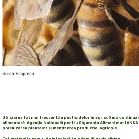
Sursa: Ecopresa
Utilizarea tot mai frecventă a pesticidelor în agricultură continuă
alimentară. Agenția Națională pentru Siguranța Alimentelor (ANSA) s
polenizarea plantelor și menținerea producției agricole.
Tot mai multe cazuri de intoxicații ale familiilor de albine