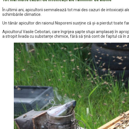
În ultimii ani, apicultorii semnalează tot mai des cazuri de intoxicații 
schimbările climatice.
Un tânăr apicultor din raionul Nisporeni susține că și-a pierdut toate fam
Apicultorul Vasile Cebotari, care îngrijea șapte stupi amplasați în apropi
a stropit livada cu substanțe chimice, fără să țină cont de faptul că în 