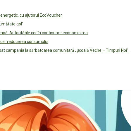
e energetic, cu ajutorul EcoVoucher
jumătate gol”
pă. Autoritățile cer în continuare economisirea
le cer reducerea consumului
lansat campania la sărbătoarea comunitară „Școală Veche – Timpuri Noi”