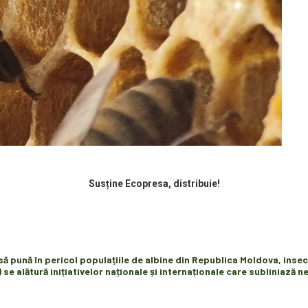
Susține Ecopresa, distribuie!
 să pună în pericol populațiile de albine din Republica Moldova, inse
e alătură inițiativelor naționale și internaționale care subliniază n