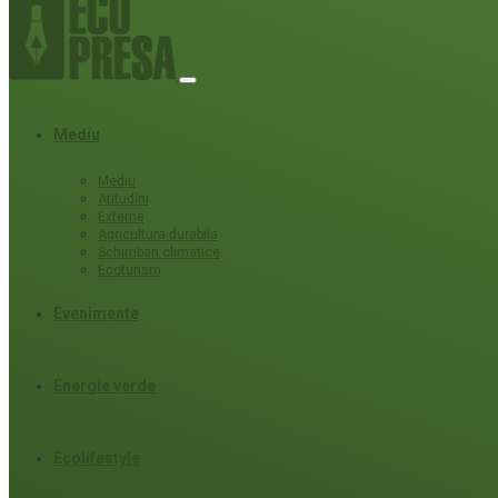
Mediu
Mediu
Atitudini
Externe
Agricultura durabila
Schimbari climatice
Ecoturism
Evenimente
Energie verde
Ecolifestyle