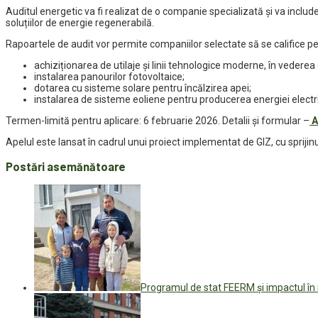
Auditul energetic va fi realizat de o companie specializată și va incl
soluțiilor de energie regenerabilă.
Rapoartele de audit vor permite companiilor selectate să se califice pe
achiziționarea de utilaje și linii tehnologice moderne, în vederea cr
instalarea panourilor fotovoltaice;
dotarea cu sisteme solare pentru încălzirea apei;
instalarea de sisteme eoliene pentru producerea energiei electr
Termen-limită pentru aplicare: 6 februarie 2026. Detalii și formular –
A
Apelul este lansat în cadrul unui proiect implementat de GIZ, cu spriji
Postări asemănătoare
Programul de stat FEERM și impactul în m