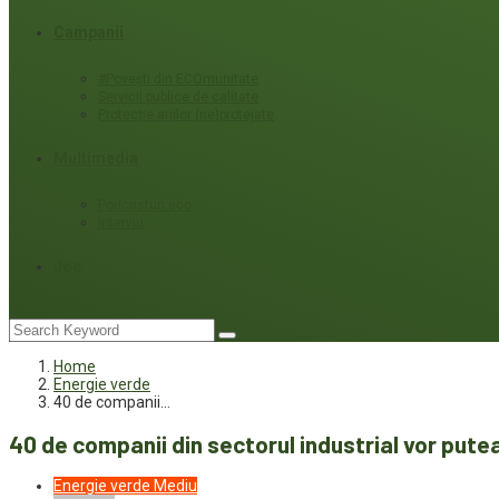
Campanii
#Povești din ECOmunitate
Servicii publice de calitate
Protecție ariilor (ne)protejate
Multimedia
Podcasturi eco
Interviu
Joc
Home
Energie verde
40 de companii…
40 de companii din sectorul industrial vor putea 
Energie verde
Mediu