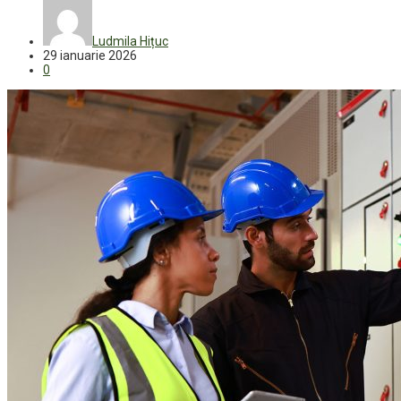
Ludmila Hițuc
29 ianuarie 2026
0