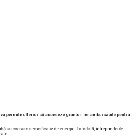
 le va permite ulterior să acceseze granturi nerambursabile pentru
ă aibă un consum semnificativ de energie. Totodată, întreprinderile
tate.