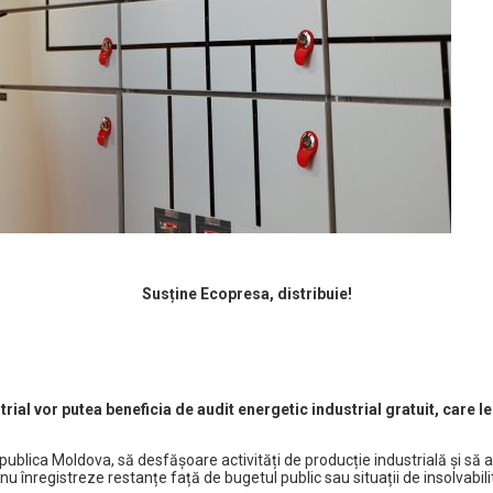
Susține Ecopresa, distribuie!
strial vor putea beneficia de audit energetic industrial gratuit, care
n Republica Moldova, să desfășoare activități de producție industrială și s
u înregistreze restanțe față de bugetul public sau situații de insolvabili