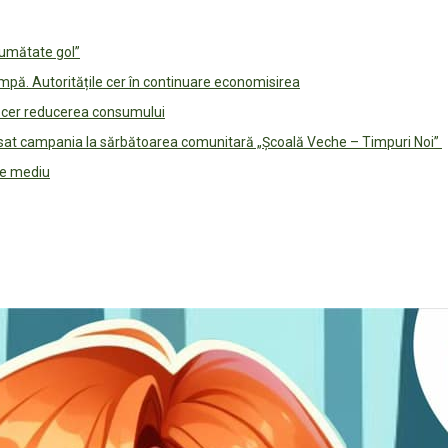
jumătate gol”
pă. Autoritățile cer în continuare economisirea
le cer reducerea consumului
lansat campania la sărbătoarea comunitară „Școală Veche – Timpuri Noi”
 de mediu