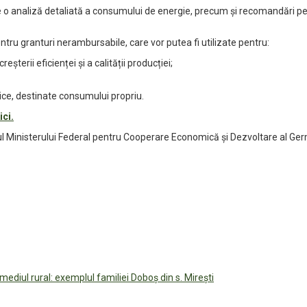
ude o analiză detaliată a consumului de energie, precum și recomandări p
ntru granturi nerambursabile, care vor putea fi utilizate pentru:
eșterii eficienței și a calității producției;
ice, destinate consumului propriu.
ici.
nul Ministerului Federal pentru Cooperare Economică și Dezvoltare al Germ
ediul rural: exemplul familiei Doboș din s. Mirești