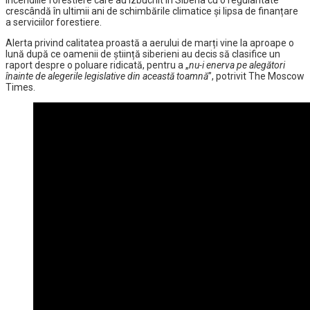
incendiile forestiere care au izbucnit în Siberia cu o regularitate
crescândă în ultimii ani de schimbările climatice și lipsa de finanțare
a serviciilor forestiere.
Alerta privind calitatea proastă a aerului de marți vine la aproape o
lună după ce oamenii de știință siberieni au decis să clasifice un
raport despre o poluare ridicată, pentru a „
nu-i enerva pe alegători
înainte de alegerile legislative din această toamnă
”, potrivit The Moscow
Times.