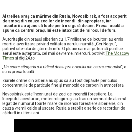
Al treilea oraș ca mărime din Rusia, Novosibirsk, a fost acoperit
de smog din cauza zecilor de incendii din apropiere, iar
locuitorii au ajuns să lupte pentru o gură de aer. Presa locală a
spune că centrul orașului este intoxicat de mirosul de fum.
Autoritățile din orașul siberian cu 1,7 milioane de locuitori au emis
marți o avertizare privind calitatea aerului numită „Cer Negru”,
potrivit site-ului de știri ndn.info. O ploaie care ar putea să purifice
aerul este așteptată, cel mai devreme, miercuri, potrivit
The Moscow
Times
și digi24.ro.
„Un soare sângeriu s-a ridicat deasupra orașului din cauza smogului”,
a
scris presa locală.
Ziarele online din Siberia au spus că au fost depășite periculos
concentrațiile de particule fine și monoxid de carbon în atmosferă.
Novosibirsk este înconjurat de zeci de incendii forestiere. La
începutul acestui an, meteorologii ruși au tras un semnal de alarmă
legat de numărul foarte mare de incendii forestiere siberiene, din
cauza vremii calde și uscate. Rusia a stabilit o serie de recorduri de
căldură în ultimii ani.