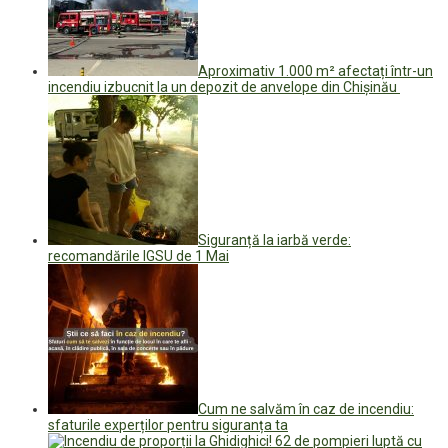
Aproximativ 1.000 m² afectați într-un
incendiu izbucnit la un depozit de anvelope din Chișinău
Siguranță la iarbă verde:
recomandările IGSU de 1 Mai
Cum ne salvăm în caz de incendiu:
sfaturile experților pentru siguranța ta