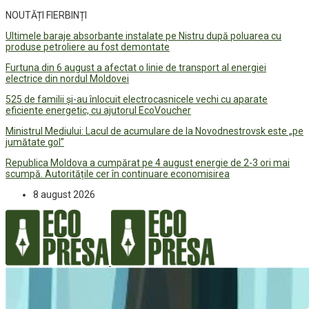
NOUTĂȚI FIERBINȚI
Ultimele baraje absorbante instalate pe Nistru după poluarea cu
produse petroliere au fost demontate
Furtuna din 6 august a afectat o linie de transport al energiei
electrice din nordul Moldovei
525 de familii și-au înlocuit electrocasnicele vechi cu aparate
eficiente energetic, cu ajutorul EcoVoucher
Ministrul Mediului: Lacul de acumulare de la Novodnestrovsk este „pe
jumătate gol”
Republica Moldova a cumpărat pe 4 august energie de 2-3 ori mai
scumpă. Autoritățile cer în continuare economisirea
8 august 2026