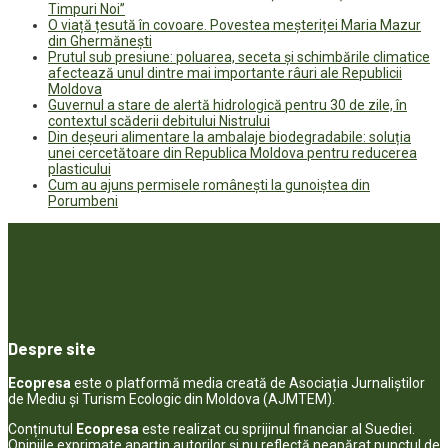
Timpuri Noi”
O viață țesută în covoare. Povestea meșteriței Maria Mazur
din Ghermănești
Prutul sub presiune: poluarea, seceta și schimbările climatice
afectează unul dintre mai importante râuri ale Republicii
Moldova
Guvernul a stare de alertă hidrologică pentru 30 de zile, în
contextul scăderii debitului Nistrului
Din deșeuri alimentare la ambalaje biodegradabile: soluția
unei cercetătoare din Republica Moldova pentru reducerea
plasticului
Cum au ajuns permisele românești la gunoiștea din
Porumbeni
Despre site
Ecopresa
este o platformă media creată de Asociația Jurnaliștilor
de Mediu și Turism Ecologic din Moldova (AJMTEM).
Conținutul
Ecopresa
este realizat cu sprijinul financiar al Suediei.
Opiniile exprimate aparţin autorilor şi nu reflectă neapărat punctul de