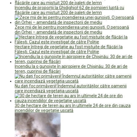
Incendiu de proporții la Ghidighici! 62 de pompieri luptă cu
flăcările care au mistuit 200 de paleți de lemn
Zece mii de lei pentru incendierea unei gunoiști. O persoană
din Orhei – amendată de inspectorii de mediu
Hectare întregi de vegetație au fost mistuite de flăcări la
Fălești. Cazul este investigat de către Poliție
Incendiu la o gunoiște în apropiere de Chișinău. 30 de ari de
teren, cuprinși de flăcări
Nu dați foc primăverii! Îndemnul autorităților către oamenii
care incendiază vegetația uscată
30 de hectare de teren au ars în ultimele 24 de ore din cauza
incendiilor de vegetație uscată