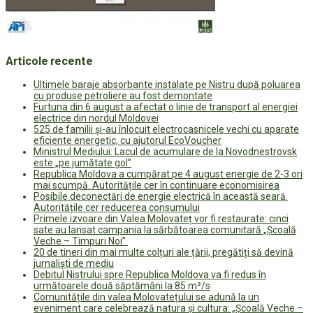
Articole recente
Ultimele baraje absorbante instalate pe Nistru după poluarea
cu produse petroliere au fost demontate
Furtuna din 6 august a afectat o linie de transport al energiei
electrice din nordul Moldovei
525 de familii și-au înlocuit electrocasnicele vechi cu aparate
eficiente energetic, cu ajutorul EcoVoucher
Ministrul Mediului: Lacul de acumulare de la Novodnestrovsk
este „pe jumătate gol”
Republica Moldova a cumpărat pe 4 august energie de 2-3 ori
mai scumpă. Autoritățile cer în continuare economisirea
Posibile deconectări de energie electrică în această seară.
Autoritățile cer reducerea consumului
Primele izvoare din Valea Molovateț vor fi restaurate: cinci
sate au lansat campania la sărbătoarea comunitară „Școală
Veche – Timpuri Noi”
20 de tineri din mai multe colțuri ale țării, pregătiți să devină
jurnaliști de mediu
Debitul Nistrului spre Republica Moldova va fi redus în
următoarele două săptămâni la 85 m³/s
Comunitățile din valea Molovatețului se adună la un
eveniment care celebrează natura și cultura: „Școală Veche –