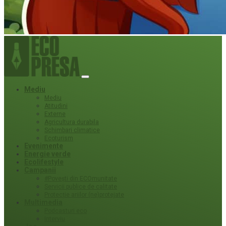
Mediu
Mediu
Atitudini
Externe
Agricultura durabila
Schimbari climatice
Ecoturism
Evenimente
Energie verde
Ecolifestyle
Campanii
#Povești din ECOmunitate
Servicii publice de calitate
Protecție ariilor (ne)protejate
Multimedia
Podcasturi eco
Interviu