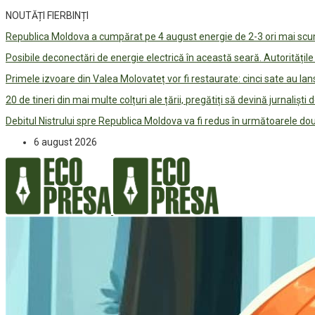
NOUTĂȚI FIERBINȚI
Republica Moldova a cumpărat pe 4 august energie de 2-3 ori mai scum
Posibile deconectări de energie electrică în această seară. Autorități
Primele izvoare din Valea Molovateț vor fi restaurate: cinci sate au 
20 de tineri din mai multe colțuri ale țării, pregătiți să devină jurnaliști
Debitul Nistrului spre Republica Moldova va fi redus în următoarele d
6 august 2026