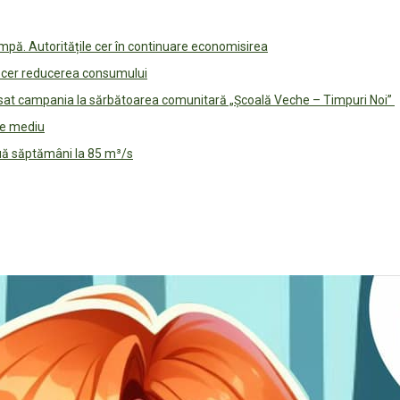
pă. Autoritățile cer în continuare economisirea
le cer reducerea consumului
lansat campania la sărbătoarea comunitară „Școală Veche – Timpuri Noi”
 de mediu
ouă săptămâni la 85 m³/s