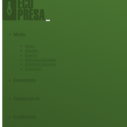
Mediu
Mediu
Atitudini
Externe
Agricultura durabila
Schimbari climatice
Ecoturism
Evenimente
Energie verde
Ecolifestyle