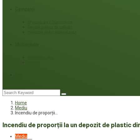
Campanii
#Povești din ECOmunitate
Servicii publice de calitate
Protecție ariilor (ne)protejate
Multimedia
Podcasturi eco
Interviu
Joc
Home
Mediu
Incendiu de proporții…
Incendiu de proporții la un depozit de plastic 
Mediu