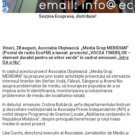
Susține Ecopresa, distribuie!
Vineri, 28 august, Asociația Obștească „Media Grup MERIDIAN”
(Postul de radio EcoFM) a lansat proiectul „VOCEA TINERILOR –
element durabil pentru un viitor verde” în cadrul emisiunii
„Între
DA și Nu”
.
In cadrul acestui proiect Asociația Obștească „Media Grup
MERIDIAN” își propune prin toate activitățile proiectului să stimuleze
interesul tinerilor din Ștefan Vodă, Fălești, Sângerei și Anenii Noi
asupra problematicii de mediu, să încurajeze populația de a se
implica activ în identificarea, monitorizarea și soluționarea
problemelor de mediu din localitatea natală.
In debutul emisiunii, Crstina Bobârcă, șefa departamentului Instruiri
și dezvoltare instituțională la Asociația Presei Independente (API) a
vorbit despre Programul de Granturi Locale „Abilitarea cetățenilor în
Republica Moldova”, despre principalii benefeciari și rolul mass
mediei în acest proiect:
Lilia Curchi, directorul executiv al Asociației Jurnaliștilor de Mediu și