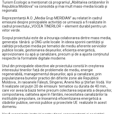
Turism Ecologic a menționat că programul „Abilitarea cetățenilor în
Republica Moldova” va consolida și mai mult mass-media locală și
regională:
Reprezentanții A.O. „Media Grup MERIDIAN” au relatat în cadrul
emisiunii despre principalele activități ce urmează a fi realizate în
cadrul proiectului „VOCEA TINERILOR – element durabil pentru un
viitor verde.
Scopul proiectului este de a încuraja colaborarea dintre mass media,
generația tânără și ONG-urile locale în ideea sporirii cantității și
calității producției media pe tematici de mediu aferente serviciilor
publice locale, gestionarea deșeurilor, eficiența energetică,
aprovizionare cu apă și canalizare, precum și de a ajusta conținutul
respectiv la formatele digitale moderne.
Unul din principalele obiective ale proiectului constă în creșterea
interesului tinerilor față de problemele de mediu, energie
regenerabilă, managementul deșeurilor, apă și canalizare, prin
popularizarea bunelor practici din diferite zone ale Republicii
Moldova , în raioanele Fălești, Sîngerei, Anenii Noi și Ștefan Vodă. Vor
fi realizate cel puțin 20 de emisiuni tematice cu durata de 40 min.,
care vor avea la bază teme precum colectarea separată a deșeurilor,
compostarea, calitatea apei în fântâni, necesitatea canalizărilor la
instituțiile preșcolare, ce înseamnă eficientizarea energetică a
clădirilor publice, servicii publice și proiectele UE realizate în acest
domeniu.