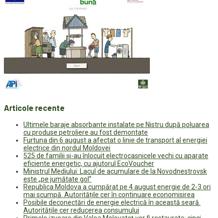
Articole recente
Ultimele baraje absorbante instalate pe Nistru după poluarea
cu produse petroliere au fost demontate
Furtuna din 6 august a afectat o linie de transport al energiei
electrice din nordul Moldovei
525 de familii și-au înlocuit electrocasnicele vechi cu aparate
eficiente energetic, cu ajutorul EcoVoucher
Ministrul Mediului: Lacul de acumulare de la Novodnestrovsk
este „pe jumătate gol”
Republica Moldova a cumpărat pe 4 august energie de 2-3 ori
mai scumpă. Autoritățile cer în continuare economisirea
Posibile deconectări de energie electrică în această seară.
Autoritățile cer reducerea consumului
Primele izvoare din Valea Molovateț vor fi restaurate: cinci