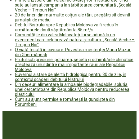
sate au lansat campania la sărbătoarea comunitară „Școală
Veche – Timpuri Noi”
20 de tineri din mai multe colțuri ale țării, pregătiți să devină
jurnaliști de mediu
Debitul Nistrului spre Republica Moldova va fi redus în
următoarele două săptămâni la 85 m³/s
Comunitățile din valea Molovatețului se adună la un
eveniment care celebrează natura și cultura: „Școală Veche –
Timpuri Noi”
O viață țesută în covoare. Povestea meșteriței Maria Mazur
din Ghermănești
Prutul sub presiune: poluarea, seceta și schimbările climatice
afectează unul dintre mai importante râuri ale Republicii
Moldova
Guvernul a stare de alertă hidrologică pentru 30 de zile, în
contextul scăderii debitului Nistrului
Din deșeuri alimentare la ambalaje biodegradabile: soluția
unei cercetătoare din Republica Moldova pentru reducerea
plasticului
Cum au ajuns permisele românești la gunoiștea din
Porumbeni