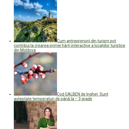
Cum antreprenorii din turism pot
contribui la crearea primei hărți interactive a locațiilor turistice
din Moldova
Cod GALBEN de îngheț. Sunt
așteptate temperaturi de până la – 3 grade