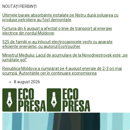
NOUTĂȚI FIERBINȚI
Ultimele baraje absorbante instalate pe Nistru după poluarea cu
produse petroliere au fost demontate
Furtuna din 6 august a afectat o linie de transport al energiei
electrice din nordul Moldovei
525 de familii și-au înlocuit electrocasnicele vechi cu aparate
eficiente energetic, cu ajutorul EcoVoucher
Ministrul Mediului: Lacul de acumulare de la Novodnestrovsk este „pe
jumătate gol”
Republica Moldova a cumpărat pe 4 august energie de 2-3 ori mai
scumpă. Autoritățile cer în continuare economisirea
8 august 2026