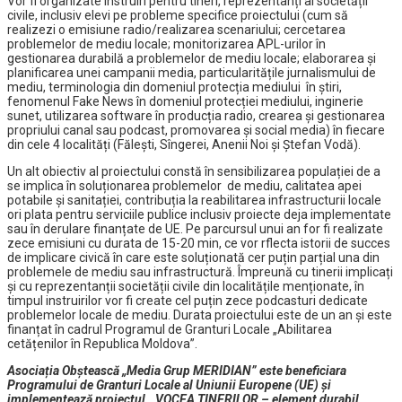
Vor fi organizate instruiri pentru tineri, reprezentanți ai societății
civile, inclusiv elevi pe probleme specifice proiectului (cum să
realizezi o emisiune radio/realizarea scenariului; cercetarea
problemelor de mediu locale; monitorizarea APL-urilor în
gestionarea durabilă a problemelor de mediu locale; elaborarea și
planificarea unei campanii media, particularitățile jurnalismului de
mediu, terminologia din domeniul protecția mediului în știri,
fenomenul Fake News în domeniul protecției mediului, inginerie
sunet, utilizarea software în producția radio, crearea și gestionarea
propriului canal sau podcast, promovarea și social media) în fiecare
din cele 4 localități (Fălești, Sîngerei, Anenii Noi și Ștefan Vodă).
Un alt obiectiv al proiectului constă în sensibilizarea populației de a
se implica în soluționarea problemelor de mediu, calitatea apei
potabile și sanitației, contribuția la reabilitarea infrastructurii locale
ori plata pentru serviciile publice inclusiv proiecte deja implementate
sau în derulare finanțate de UE. Pe parcursul unui an for fi realizate
zece emisiuni cu durata de 15-20 min, ce vor rflecta istorii de succes
de implicare civică în care este soluționată cer puțin parțial una din
problemele de mediu sau infrastructură. Împreună cu tinerii implicați
și cu reprezentanții societății civile din localitățile menționate, în
timpul instruirilor vor fi create cel puțin zece podcasturi dedicate
problemelor locale de mediu. Durata proiectului este de un an și este
finanțat în cadrul Programul de Granturi Locale „Abilitarea
cetățenilor în Republica Moldova”.
Asociația Obștească „Media Grup MERIDIAN” este beneficiara
Programului de Granturi Locale al Uniunii Europene (UE) și
implementează proiectul „ VOCEA TINERILOR – element durabil