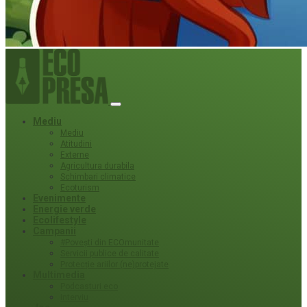
Mediu
Mediu
Atitudini
Externe
Agricultura durabila
Schimbari climatice
Ecoturism
Evenimente
Energie verde
Ecolifestyle
Campanii
#Povești din ECOmunitate
Servicii publice de calitate
Protecție ariilor (ne)protejate
Multimedia
Podcasturi eco
Interviu