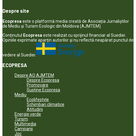
Despre site
Ecopresa
este o platformă media creată de Asociația Jurnaliștilor
de Mediu și Turism Ecologic din Moldova (AJMTEM).
Conținutul
Ecopresa
este realizat cu sprijinul financiar al Suediei.
Opiniile exprimate aparţin autorilor şi nu reflectă neapărat punctul de
vedere al Suediei.
ECOPRESA
Despre AO AJMTEM
Despre Ecopresa
Promovare
Susține Ecopresa
Mediu
Ecolifestyle
Schimbari climatice
Atitudini
Energie verde
Turism
Multimedia
Campanii
Joc