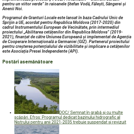
pentru un viitor verde” în raioanele Ștefan Vodă, Fălești, Sângerei și
Anenii Noi.
Programul de Granturi Locale este lansat în baza Cadrului Unic de
Sprijin a UE, acordat pentru Republica Moldova (2017-2020) din
cadrul Instrumentului European de Vecinătate, prin intermediul
proiectului „Abilitarea cetățenilor din Republica Moldova” (2019-
2021), finanțat de către Uniunea Europeană și implementat de Agenția
de Cooperare Internațională a Germaniei (GIZ). Partenerul proiectului
pentru creșterea potențialului de vizibilitate și implicare a cetățenilor
este Asociația Presei Independente (API).
Postări asemănătoare
DOC/ Semnat în grabă și cu multe
scăpări. Efros: Programul dedicat bazinului hidrografic al
Nistrului pentru anii 2021-2035 trebuie suspendat și revizuit