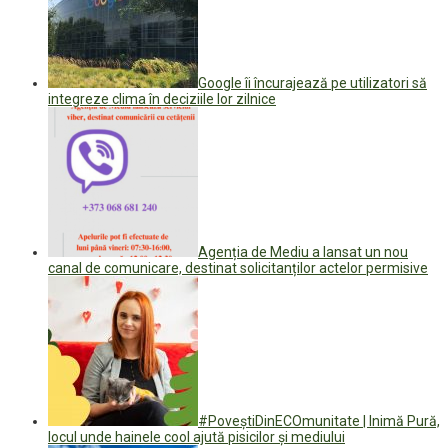
Google îi încurajează pe utilizatori să
integreze clima în deciziile lor zilnice
Agenția de Mediu a lansat un nou
canal de comunicare, destinat solicitanților actelor permisive
#PoveștiDinECOmunitate | Inimă Pură,
locul unde hainele cool ajută pisicilor și mediului