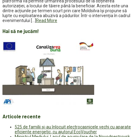
platforma va permite urmărirea procesului de la obținerea
autorizației, a locului de tăiere până la beneficiar. Acesta este una
dintre acțiunile pe termen scurt prin care Moldsilva își propune să
lupte cu exploatarea abuzivă a pădurilor. Într-o intervenția în cadrul
evenimentului […]
Read More
Hai să ne jucăm!
Articole recente
525 de familii și-au înlocuit electrocasnicele vechi cu aparate
eficiente energetic, cu ajutorul EcoVoucher
Ministrul Mediului: Lacul de acumulare de la Novodnestrovsk