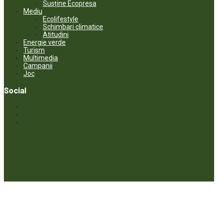
Susține Ecopresa
Mediu
Ecolifestyle
Schimbari climatice
Atitudini
Energie verde
Turism
Multimedia
Campanii
Joc
Social
© ECOPRESA. All rights reserved *** Preluarea textelor care aparțin
www.ecopresa.md poate fi făcută doar cu indicarea sursei și link
activ către subiectul preluat.