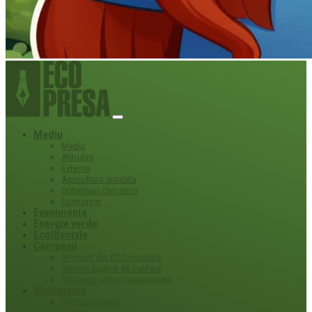
Mediu
Mediu
Atitudini
Externe
Agricultura durabila
Schimbari climatice
Ecoturism
Evenimente
Energie verde
Ecolifestyle
Campanii
#Povești din ECOmunitate
Servicii publice de calitate
Protecție ariilor (ne)protejate
Multimedia
Podcasturi eco