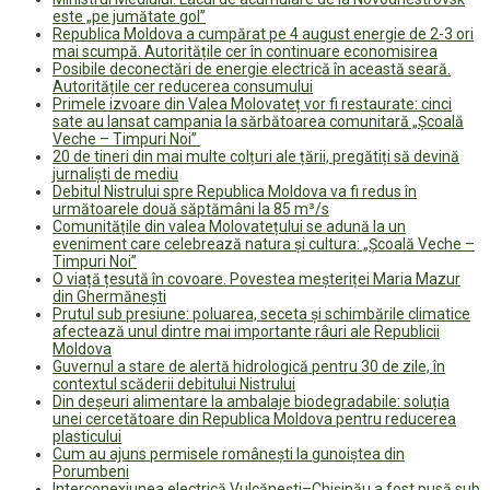
este „pe jumătate gol”
Republica Moldova a cumpărat pe 4 august energie de 2-3 ori
mai scumpă. Autoritățile cer în continuare economisirea
Posibile deconectări de energie electrică în această seară.
Autoritățile cer reducerea consumului
Primele izvoare din Valea Molovateț vor fi restaurate: cinci
sate au lansat campania la sărbătoarea comunitară „Școală
Veche – Timpuri Noi”
20 de tineri din mai multe colțuri ale țării, pregătiți să devină
jurnaliști de mediu
Debitul Nistrului spre Republica Moldova va fi redus în
următoarele două săptămâni la 85 m³/s
Comunitățile din valea Molovatețului se adună la un
eveniment care celebrează natura și cultura: „Școală Veche –
Timpuri Noi”
O viață țesută în covoare. Povestea meșteriței Maria Mazur
din Ghermănești
Prutul sub presiune: poluarea, seceta și schimbările climatice
afectează unul dintre mai importante râuri ale Republicii
Moldova
Guvernul a stare de alertă hidrologică pentru 30 de zile, în
contextul scăderii debitului Nistrului
Din deșeuri alimentare la ambalaje biodegradabile: soluția
unei cercetătoare din Republica Moldova pentru reducerea
plasticului
Cum au ajuns permisele românești la gunoiștea din
Porumbeni
Interconexiunea electrică Vulcănești–Chișinău a fost pusă sub