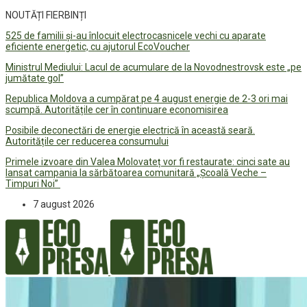
NOUTĂȚI FIERBINȚI
525 de familii și-au înlocuit electrocasnicele vechi cu aparate
eficiente energetic, cu ajutorul EcoVoucher
Ministrul Mediului: Lacul de acumulare de la Novodnestrovsk este „pe
jumătate gol”
Republica Moldova a cumpărat pe 4 august energie de 2-3 ori mai
scumpă. Autoritățile cer în continuare economisirea
Posibile deconectări de energie electrică în această seară.
Autoritățile cer reducerea consumului
Primele izvoare din Valea Molovateț vor fi restaurate: cinci sate au
lansat campania la sărbătoarea comunitară „Școală Veche –
Timpuri Noi”
7 august 2026