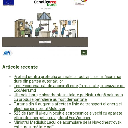
Articole recente
Protest pentru protecția animalelor: activiștii cer măsuri mai
dure din partea autorităților
Test Ecopresa: cât de anonimă este, în realitate, o sesizare pe
EcoAlert.md
Ultimele baraje absorbante instalate pe Nistru după poluarea
cu produse petroliere au fost demontate
Furtuna din 6 august a afectat o linie de transport al energiei
electrice din nordul Moldovei
525 de familii și-au înlocuit electrocasnicele vechi cu aparate
eficiente energetic, cu ajutorul EcoVoucher
Ministrul Mediului: Lacul de acumulare de la Novodnestrovsk
este „pe jumătate gol”