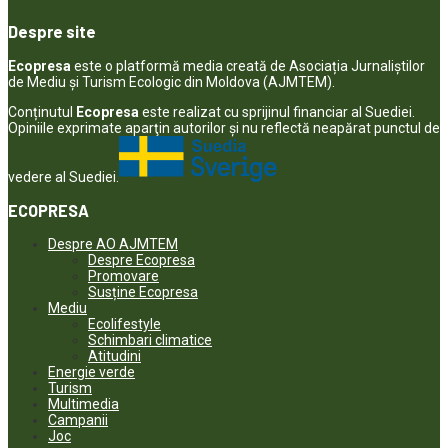
Despre site
Ecopresa
este o platformă media creată de Asociația Jurnaliștilor
de Mediu și Turism Ecologic din Moldova (AJMTEM).
Conținutul
Ecopresa
este realizat cu sprijinul financiar al Suediei.
Opiniile exprimate aparţin autorilor şi nu reflectă neapărat punctul de
vedere al Suediei.
ECOPRESA
Despre AO AJMTEM
Despre Ecopresa
Promovare
Susține Ecopresa
Mediu
Ecolifestyle
Schimbari climatice
Atitudini
Energie verde
Turism
Multimedia
Campanii
Joc