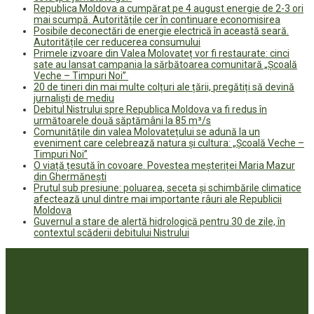
Republica Moldova a cumpărat pe 4 august energie de 2-3 ori
mai scumpă. Autoritățile cer în continuare economisirea
Posibile deconectări de energie electrică în această seară.
Autoritățile cer reducerea consumului
Primele izvoare din Valea Molovateț vor fi restaurate: cinci
sate au lansat campania la sărbătoarea comunitară „Școală
Veche – Timpuri Noi”
20 de tineri din mai multe colțuri ale țării, pregătiți să devină
jurnaliști de mediu
Debitul Nistrului spre Republica Moldova va fi redus în
următoarele două săptămâni la 85 m³/s
Comunitățile din valea Molovatețului se adună la un
eveniment care celebrează natura și cultura: „Școală Veche –
Timpuri Noi”
O viață țesută în covoare. Povestea meșteriței Maria Mazur
din Ghermănești
Prutul sub presiune: poluarea, seceta și schimbările climatice
afectează unul dintre mai importante râuri ale Republicii
Moldova
Guvernul a stare de alertă hidrologică pentru 30 de zile, în
contextul scăderii debitului Nistrului