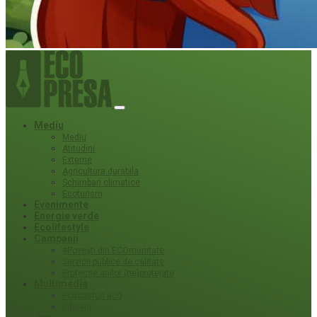
Mediu
Mediu
Atitudini
Externe
Agricultura durabila
Schimbari climatice
Ecoturism
Evenimente
Energie verde
Ecolifestyle
Campanii
#Povești din ECOmunitate
Servicii publice de calitate
Protecție ariilor (ne)protejate
Multimedia
Podcasturi eco
Interviu