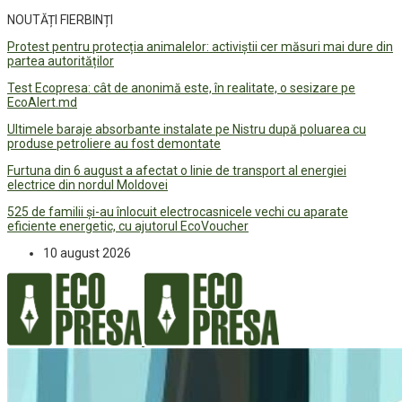
NOUTĂȚI FIERBINȚI
Protest pentru protecția animalelor: activiștii cer măsuri mai dure din
partea autorităților
Test Ecopresa: cât de anonimă este, în realitate, o sesizare pe
EcoAlert.md
Ultimele baraje absorbante instalate pe Nistru după poluarea cu
produse petroliere au fost demontate
Furtuna din 6 august a afectat o linie de transport al energiei
electrice din nordul Moldovei
525 de familii și-au înlocuit electrocasnicele vechi cu aparate
eficiente energetic, cu ajutorul EcoVoucher
10 august 2026