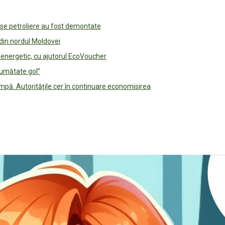
use petroliere au fost demontate
 din nordul Moldovei
e energetic, cu ajutorul EcoVoucher
jumătate gol”
pă. Autoritățile cer în continuare economisirea