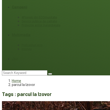
Campanii
#Povești din ECOmunitate
Servicii publice de calitate
Protecție ariilor (ne)protejate
Multimedia
Podcasturi eco
Interviu
Joc
Home
parcul la Izovor
Tags : parcul la Izovor