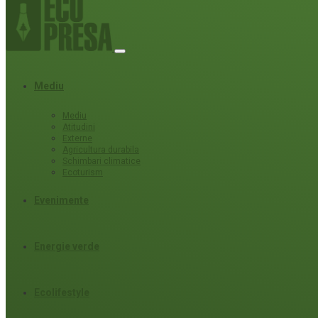
Mediu
Mediu
Atitudini
Externe
Agricultura durabila
Schimbari climatice
Ecoturism
Evenimente
Energie verde
Ecolifestyle