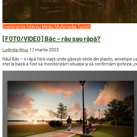
Evenimente
Interviu
Mediu
Multimedia
Turism
[FOTO/VIDEO] Bâc – râu sau râpă?
Ludmila Hițuc
17 martie 2023
Râul Bâc – o râpă fără viață unde găsești sticle din plastic, anvelope 
stat la bază a fost să monitorizăm situația și să confirmăm ipoteza „c