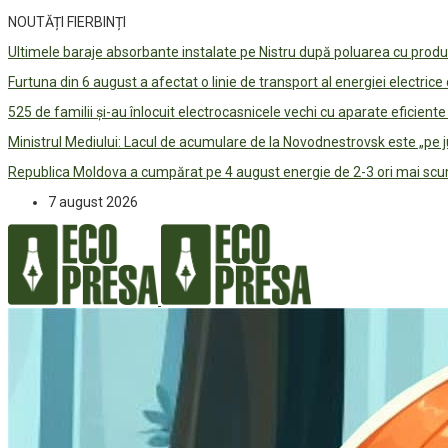
NOUTĂȚI FIERBINȚI
Ultimele baraje absorbante instalate pe Nistru după poluarea cu prod
Furtuna din 6 august a afectat o linie de transport al energiei electrice
525 de familii și-au înlocuit electrocasnicele vechi cu aparate eficient
Ministrul Mediului: Lacul de acumulare de la Novodnestrovsk este „pe 
Republica Moldova a cumpărat pe 4 august energie de 2-3 ori mai scum
7 august 2026