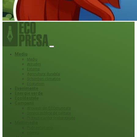
Mediu
Mediu
Atitudini
Externe
Agricultura durabila
Schimbari climatice
Ecoturism
Evenimente
Energie verde
Ecolifestyle
Campanii
#Povești din ECOmunitate
Servicii publice de calitate
Protecție ariilor (ne)protejate
Multimedia
Podcasturi eco
Interviu