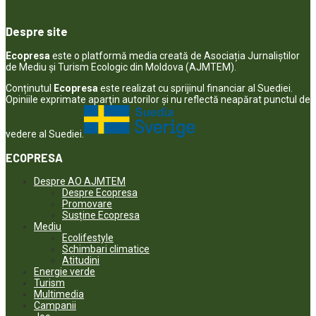
Despre site
Ecopresa
este o platformă media creată de Asociația Jurnaliștilor
de Mediu și Turism Ecologic din Moldova (AJMTEM).
Conținutul
Ecopresa
este realizat cu sprijinul financiar al Suediei.
Opiniile exprimate aparţin autorilor şi nu reflectă neapărat punctul de
vedere al Suediei.
ECOPRESA
Despre AO AJMTEM
Despre Ecopresa
Promovare
Susține Ecopresa
Mediu
Ecolifestyle
Schimbari climatice
Atitudini
Energie verde
Turism
Multimedia
Campanii