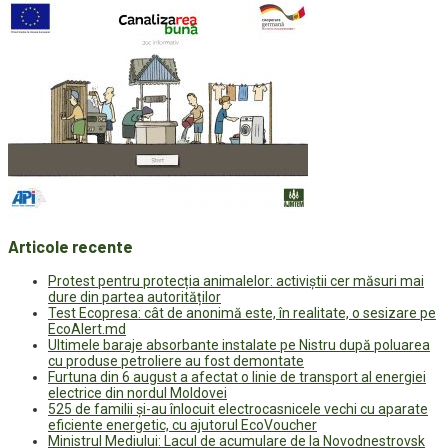
Articole recente
Protest pentru protecția animalelor: activiștii cer măsuri mai
dure din partea autorităților
Test Ecopresa: cât de anonimă este, în realitate, o sesizare pe
EcoAlert.md
Ultimele baraje absorbante instalate pe Nistru după poluarea
cu produse petroliere au fost demontate
Furtuna din 6 august a afectat o linie de transport al energiei
electrice din nordul Moldovei
525 de familii și-au înlocuit electrocasnicele vechi cu aparate
eficiente energetic, cu ajutorul EcoVoucher
Ministrul Mediului: Lacul de acumulare de la Novodnestrovsk