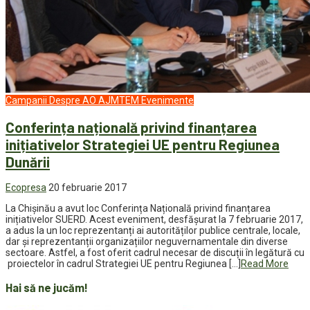
Campanii
Despre AO AJMTEM
Evenimente
Conferința națională privind finanțarea
inițiativelor Strategiei UE pentru Regiunea
Dunării
Ecopresa
20 februarie 2017
La Chișinău a avut loc Conferința Națională privind finanțarea
inițiativelor SUERD. Acest eveniment, desfășurat la 7 februarie 2017,
a adus la un loc reprezentanți ai autorităților publice centrale, locale,
dar și reprezentanții organizațiilor neguvernamentale din diverse
sectoare. Astfel, a fost oferit cadrul necesar de discuții în legătură cu
proiectelor în cadrul Strategiei UE pentru Regiunea […]
Read More
Hai să ne jucăm!