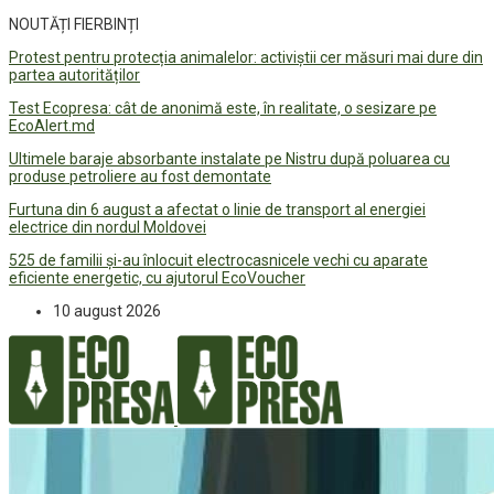
NOUTĂȚI FIERBINȚI
Protest pentru protecția animalelor: activiștii cer măsuri mai dure din
partea autorităților
Test Ecopresa: cât de anonimă este, în realitate, o sesizare pe
EcoAlert.md
Ultimele baraje absorbante instalate pe Nistru după poluarea cu
produse petroliere au fost demontate
Furtuna din 6 august a afectat o linie de transport al energiei
electrice din nordul Moldovei
525 de familii și-au înlocuit electrocasnicele vechi cu aparate
eficiente energetic, cu ajutorul EcoVoucher
10 august 2026