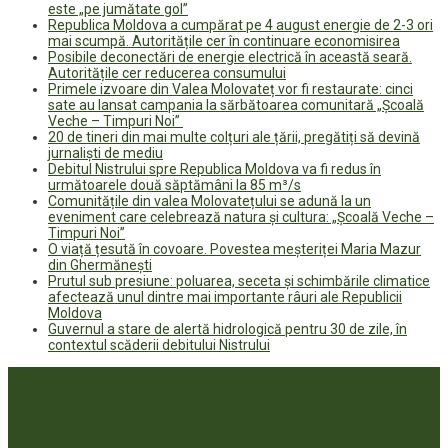
este „pe jumătate gol”
Republica Moldova a cumpărat pe 4 august energie de 2-3 ori
mai scumpă. Autoritățile cer în continuare economisirea
Posibile deconectări de energie electrică în această seară.
Autoritățile cer reducerea consumului
Primele izvoare din Valea Molovateț vor fi restaurate: cinci
sate au lansat campania la sărbătoarea comunitară „Școală
Veche – Timpuri Noi”
20 de tineri din mai multe colțuri ale țării, pregătiți să devină
jurnaliști de mediu
Debitul Nistrului spre Republica Moldova va fi redus în
următoarele două săptămâni la 85 m³/s
Comunitățile din valea Molovatețului se adună la un
eveniment care celebrează natura și cultura: „Școală Veche –
Timpuri Noi”
O viață țesută în covoare. Povestea meșteriței Maria Mazur
din Ghermănești
Prutul sub presiune: poluarea, seceta și schimbările climatice
afectează unul dintre mai importante râuri ale Republicii
Moldova
Guvernul a stare de alertă hidrologică pentru 30 de zile, în
contextul scăderii debitului Nistrului