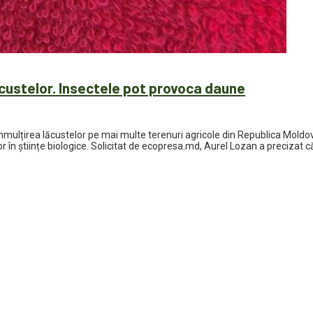
ăcustelor. Insectele pot provoca daune
nmulțirea lăcustelor pe mai multe terenuri agricole din Republica Moldov
r în științe biologice. Solicitat de ecopresa.md, Aurel Lozan a precizat că