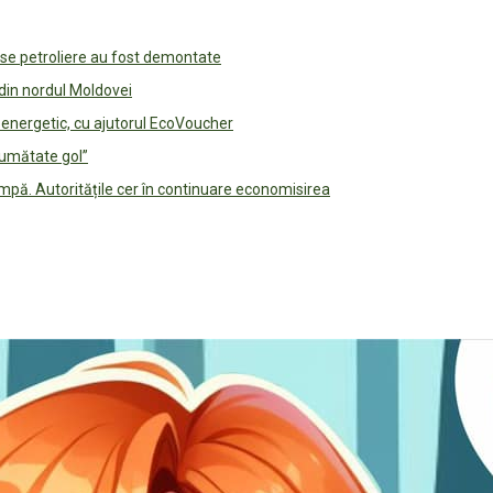
use petroliere au fost demontate
 din nordul Moldovei
e energetic, cu ajutorul EcoVoucher
jumătate gol”
pă. Autoritățile cer în continuare economisirea