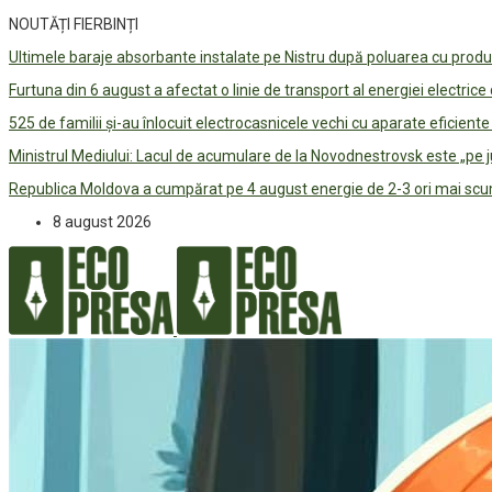
NOUTĂȚI FIERBINȚI
Ultimele baraje absorbante instalate pe Nistru după poluarea cu prod
Furtuna din 6 august a afectat o linie de transport al energiei electrice
525 de familii și-au înlocuit electrocasnicele vechi cu aparate eficient
Ministrul Mediului: Lacul de acumulare de la Novodnestrovsk este „pe 
Republica Moldova a cumpărat pe 4 august energie de 2-3 ori mai scum
8 august 2026