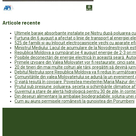
Articole recente
Ultimele baraje absorbante instalate pe Nistru după poluarea c
Furtuna din 6 august a afectat o linie de transport al energiei el
525 de familii și-au înlocuit electrocasnicele vechi cu aparate e
Ministrul Mediului: Lacul de acumulare de la Novodnestrovsk est
Republica Moldova a cumpărat pe 4 august energie de 2-3 ori ma
Posibile deconectări de energie electrică în această seară. Auto
Primele izvoare din Valea Molovateț vor fi restaurate: cinci sa
20 de tineri din mai multe colțuri ale țării, pregătiți să devină jur
Debitul Nistrului spre Republica Moldova va fi redus în următoa
Comunitățile din valea Molovatețului se adună la un eveniment c
O viață țesută în covoare. Povestea meșteriței Maria Mazur di
Prutul sub presiune: poluarea, seceta și schimbările climatice a
Guvernul a stare de alertă hidrologică pentru 30 de zile, în contex
Din deșeuri alimentare la ambalaje biodegradabile: soluția unei
Cum au ajuns permisele românești la gunoiștea din Porumbeni