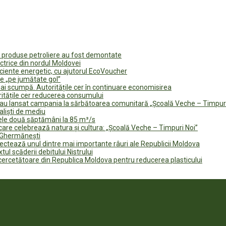
u produse petroliere au fost demontate
ectrice din nordul Moldovei
ficiente energetic, cu ajutorul EcoVoucher
e „pe jumătate gol”
i scumpă. Autoritățile cer în continuare economisirea
ritățile cer reducerea consumului
te au lansat campania la sărbătoarea comunitară „Școală Veche – Timpur
naliști de mediu
rele două săptămâni la 85 m³/s
are celebrează natura și cultura: „Școală Veche – Timpuri Noi”
n Ghermănești
fectează unul dintre mai importante râuri ale Republicii Moldova
tul scăderii debitului Nistrului
 cercetătoare din Republica Moldova pentru reducerea plasticului