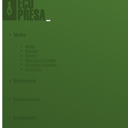
Mediu
Mediu
Atitudini
Externe
Agricultura durabila
Schimbari climatice
Ecoturism
Evenimente
Energie verde
Ecolifestyle