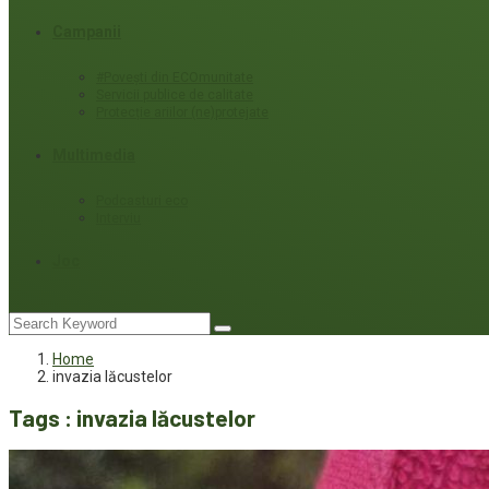
Campanii
#Povești din ECOmunitate
Servicii publice de calitate
Protecție ariilor (ne)protejate
Multimedia
Podcasturi eco
Interviu
Joc
Home
invazia lăcustelor
Tags : invazia lăcustelor