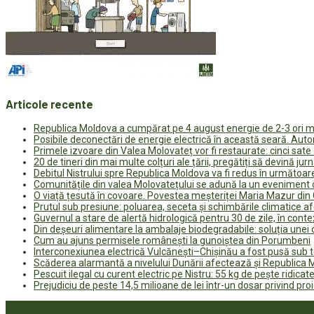
Articole recente
Republica Moldova a cumpărat pe 4 august energie de 2-3 ori ma
Posibile deconectări de energie electrică în această seară. Auto
Primele izvoare din Valea Molovateț vor fi restaurate: cinci sa
20 de tineri din mai multe colțuri ale țării, pregătiți să devină jur
Debitul Nistrului spre Republica Moldova va fi redus în următoa
Comunitățile din valea Molovatețului se adună la un eveniment c
O viață țesută în covoare. Povestea meșteriței Maria Mazur di
Prutul sub presiune: poluarea, seceta și schimbările climatice a
Guvernul a stare de alertă hidrologică pentru 30 de zile, în contex
Din deșeuri alimentare la ambalaje biodegradabile: soluția unei
Cum au ajuns permisele românești la gunoiștea din Porumbeni
Interconexiunea electrică Vulcănești–Chișinău a fost pusă sub t
Scăderea alarmantă a nivelului Dunării afectează și Republica
Pescuit ilegal cu curent electric pe Nistru: 55 kg de pește ridicate
Prejudiciu de peste 14,5 milioane de lei într-un dosar privind pro