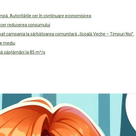
pă. Autoritățile cer în continuare economisirea
le cer reducerea consumului
lansat campania la sărbătoarea comunitară „Școală Veche – Timpuri Noi”
 de mediu
ouă săptămâni la 85 m³/s