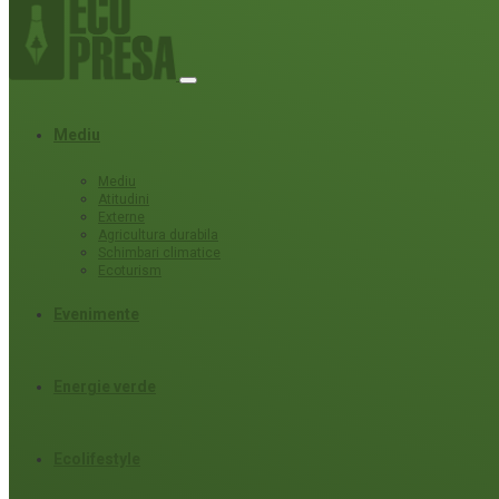
Mediu
Mediu
Atitudini
Externe
Agricultura durabila
Schimbari climatice
Ecoturism
Evenimente
Energie verde
Ecolifestyle