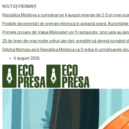
NOUTĂȚI FIERBINȚI
Republica Moldova a cumpărat pe 4 august energie de 2-3 ori mai scum
Posibile deconectări de energie electrică în această seară. Autorități
Primele izvoare din Valea Molovateț vor fi restaurate: cinci sate au 
20 de tineri din mai multe colțuri ale țării, pregătiți să devină jurnaliști
Debitul Nistrului spre Republica Moldova va fi redus în următoarele d
6 august 2026