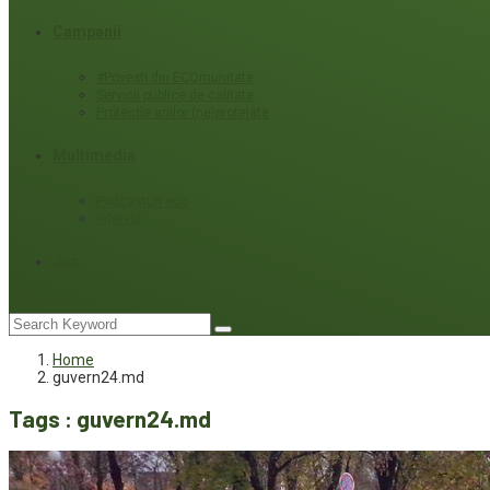
Campanii
#Povești din ECOmunitate
Servicii publice de calitate
Protecție ariilor (ne)protejate
Multimedia
Podcasturi eco
Interviu
Joc
Home
guvern24.md
Tags : guvern24.md