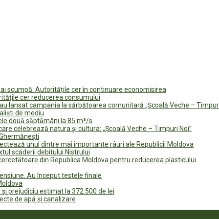
i scumpă. Autoritățile cer în continuare economisirea
ritățile cer reducerea consumului
te au lansat campania la sărbătoarea comunitară „Școală Veche – Timpur
naliști de mediu
rele două săptămâni la 85 m³/s
are celebrează natura și cultura: „Școală Veche – Timpuri Noi”
n Ghermănești
fectează unul dintre mai importante râuri ale Republicii Moldova
tul scăderii debitului Nistrului
 cercetătoare din Republica Moldova pentru reducerea plasticului
ensiune. Au început testele finale
 Moldova
 și prejudiciu estimat la 372 500 de lei
iecte de apă și canalizare