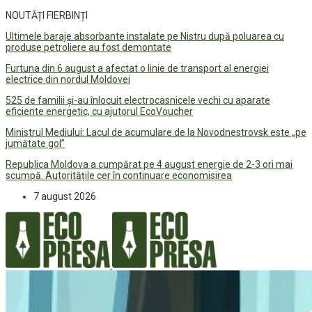
NOUTĂȚI FIERBINȚI
Ultimele baraje absorbante instalate pe Nistru după poluarea cu
produse petroliere au fost demontate
Furtuna din 6 august a afectat o linie de transport al energiei
electrice din nordul Moldovei
525 de familii și-au înlocuit electrocasnicele vechi cu aparate
eficiente energetic, cu ajutorul EcoVoucher
Ministrul Mediului: Lacul de acumulare de la Novodnestrovsk este „pe
jumătate gol”
Republica Moldova a cumpărat pe 4 august energie de 2-3 ori mai
scumpă. Autoritățile cer în continuare economisirea
7 august 2026