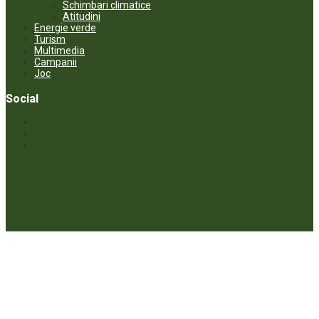
Schimbari climatice
Atitudini
Energie verde
Turism
Multimedia
Campanii
Joc
Social
© ECOPRESA. All rights reserved *** Preluarea textelor care aparțin
www.ecopresa.md poate fi făcută doar cu indicarea sursei și link
activ către subiectul preluat.