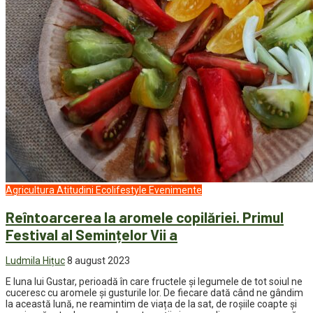
Agricultura
Atitudini
Ecolifestyle
Evenimente
Reîntoarcerea la aromele copilăriei. Primul
Festival al Semințelor Vii a
Ludmila Hițuc
8 august 2023
E luna lui Gustar, perioadă în care fructele și legumele de tot soiul ne
cuceresc cu aromele și gusturile lor. De fiecare dată când ne gândim
la această lună, ne reamintim de viața de la sat, de roșiile coapte și