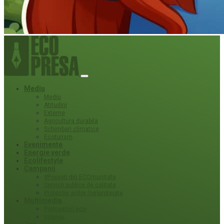
Mediu
Mediu
Atitudini
Externe
Agricultura durabila
Schimbari climatice
Ecoturism
Evenimente
Energie verde
Ecolifestyle
Campanii
#Povești din ECOmunitate
Servicii publice de calitate
Protecție ariilor (ne)protejate
Multimedia
Podcasturi eco
Interviu