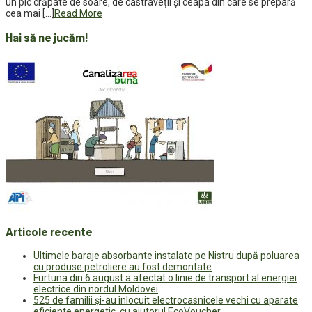
un pic crăpate de soare, de castraveții și ceapa din care se prepară
cea mai […]
Read More
Hai să ne jucăm!
Articole recente
Ultimele baraje absorbante instalate pe Nistru după poluarea
cu produse petroliere au fost demontate
Furtuna din 6 august a afectat o linie de transport al energiei
electrice din nordul Moldovei
525 de familii și-au înlocuit electrocasnicele vechi cu aparate
eficiente energetic, cu ajutorul EcoVoucher