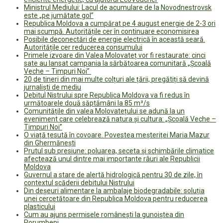
Ministrul Mediului: Lacul de acumulare de la Novodnestrovsk
este „pe jumătate gol”
Republica Moldova a cumpărat pe 4 august energie de 2-3 ori
mai scumpă. Autoritățile cer în continuare economisirea
Posibile deconectări de energie electrică în această seară.
Autoritățile cer reducerea consumului
Primele izvoare din Valea Molovateț vor fi restaurate: cinci
sate au lansat campania la sărbătoarea comunitară „Școală
Veche – Timpuri Noi”
20 de tineri din mai multe colțuri ale țării, pregătiți să devină
jurnaliști de mediu
Debitul Nistrului spre Republica Moldova va fi redus în
următoarele două săptămâni la 85 m³/s
Comunitățile din valea Molovatețului se adună la un
eveniment care celebrează natura și cultura: „Școală Veche –
Timpuri Noi”
O viață țesută în covoare. Povestea meșteriței Maria Mazur
din Ghermănești
Prutul sub presiune: poluarea, seceta și schimbările climatice
afectează unul dintre mai importante râuri ale Republicii
Moldova
Guvernul a stare de alertă hidrologică pentru 30 de zile, în
contextul scăderii debitului Nistrului
Din deșeuri alimentare la ambalaje biodegradabile: soluția
unei cercetătoare din Republica Moldova pentru reducerea
plasticului
Cum au ajuns permisele românești la gunoiștea din
Porumbeni