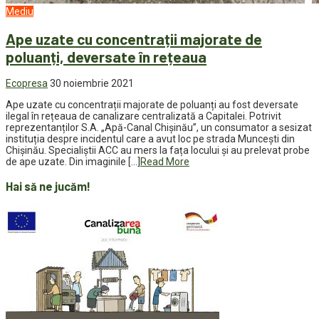
Mediu
Ape uzate cu concentrații majorate de
poluanți, deversate în rețeaua
Ecopresa
30 noiembrie 2021
Ape uzate cu concentrații majorate de poluanți au fost deversate
ilegal în rețeaua de canalizare centralizată a Capitalei. Potrivit
reprezentanților S.A. „Apă-Canal Chișinău”, un consumator a sesizat
instituția despre incidentul care a avut loc pe strada Muncești din
Chișinău. Specialiștii ACC au mers la fața locului și au prelevat probe
de ape uzate. Din imaginile […]
Read More
Hai să ne jucăm!