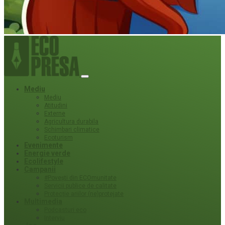
Mediu
Mediu
Atitudini
Externe
Agricultura durabila
Schimbari climatice
Ecoturism
Evenimente
Energie verde
Ecolifestyle
Campanii
#Povești din ECOmunitate
Servicii publice de calitate
Protecție ariilor (ne)protejate
Multimedia
Podcasturi eco
Interviu