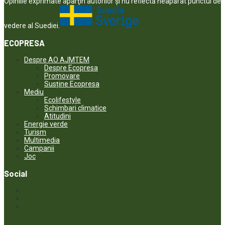
Opiniile exprimate aparţin autorilor şi nu reflectă neapărat punctul de
vedere al Suediei.
ECOPRESA
Despre AO AJMTEM
Despre Ecopresa
Promovare
Susține Ecopresa
Mediu
Ecolifestyle
Schimbari climatice
Atitudini
Energie verde
Turism
Multimedia
Campanii
Joc
Social