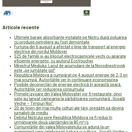
Articole recente
Ultimele baraje absorbante instalate pe Nistru după poluarea
cu produse petroliere au fost demontate
Furtuna din 6 august a afectat o linie de transport al energiei
electrice din nordul Moldovei
525 de familii și-au înlocuit electrocasnicele vechi cu aparate
eficiente energetic, cu ajutorul EcoVoucher
Ministrul Mediului: Lacul de acumulare de la Novodnestrovsk
este „pe jumătate gol”
Republica Moldova a cumpărat pe 4 august energie de 2-3 ori
mai scumpă. Autoritățile cer în continuare economisirea
Posibile deconectări de energie electrică în această seară.
Autoritățile cer reducerea consumului
Primele izvoare din Valea Molovateț vor fi restaurate: cinci
sate au lansat campania la sărbătoarea comunitară „Școală
Veche – Timpuri Noi”
20 de tineri din mai multe colțuri ale țării, pregătiți să devină
jurnaliști de mediu
Debitul Nistrului spre Republica Moldova va fi redus în
următoarele două săptămâni la 85 m³/s
Comunitățile din valea Molovatețului se adună la un
eveniment care celebrează natura și cultura: „Școală Veche –