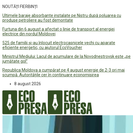
NOUTĂȚI FIERBINȚI
Ultimele baraje absorbante instalate pe Nistru după poluarea cu
produse petroliere au fost demontate
Furtuna din 6 august a afectat o linie de transport al energiei
electrice din nordul Moldovei
525 de familii și-au înlocuit electrocasnicele vechi cu aparate
eficiente energetic, cu ajutorul EcoVoucher
Ministrul Mediului: Lacul de acumulare de la Novodnestrovsk este „pe
jumătate gol”
Republica Moldova a cumpărat pe 4 august energie de 2-3 ori mai
scumpă. Autoritățile cer în continuare economisirea
8 august 2026