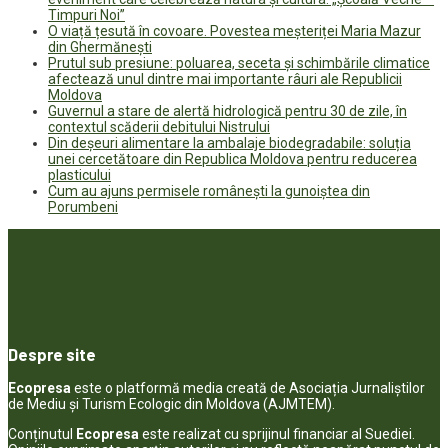
Timpuri Noi”
O viață țesută în covoare. Povestea meșteriței Maria Mazur
din Ghermănești
Prutul sub presiune: poluarea, seceta și schimbările climatice
afectează unul dintre mai importante râuri ale Republicii
Moldova
Guvernul a stare de alertă hidrologică pentru 30 de zile, în
contextul scăderii debitului Nistrului
Din deșeuri alimentare la ambalaje biodegradabile: soluția
unei cercetătoare din Republica Moldova pentru reducerea
plasticului
Cum au ajuns permisele românești la gunoiștea din
Porumbeni
Despre site
Ecopresa
este o platformă media creată de Asociația Jurnaliștilor
de Mediu și Turism Ecologic din Moldova (AJMTEM).
Conținutul
Ecopresa
este realizat cu sprijinul financiar al Suediei.