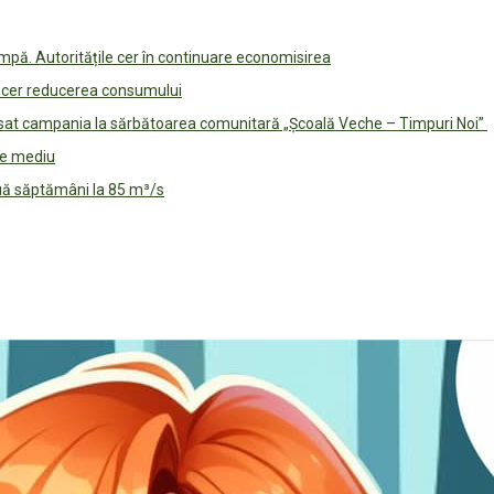
pă. Autoritățile cer în continuare economisirea
le cer reducerea consumului
lansat campania la sărbătoarea comunitară „Școală Veche – Timpuri Noi”
 de mediu
ouă săptămâni la 85 m³/s