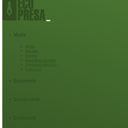
Mediu
Mediu
Atitudini
Externe
Agricultura durabila
Schimbari climatice
Ecoturism
Evenimente
Energie verde
Ecolifestyle