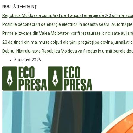
NOUTĂȚI FIERBINȚI
Republica Moldova a cumpărat pe 4 august energie de 2-3 ori mai scum
Posibile deconectări de energie electrică în această seară. Autorități
Primele izvoare din Valea Molovateț vor fi restaurate: cinci sate au 
20 de tineri din mai multe colțuri ale țării, pregătiți să devină jurnaliști
Debitul Nistrului spre Republica Moldova va fi redus în următoarele d
6 august 2026