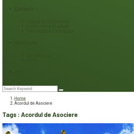
Campanii
#Povești din ECOmunitate
Servicii publice de calitate
Protecție ariilor (ne)protejate
Multimedia
Podcasturi eco
Interviu
Joc
Home
Acordul de Asociere
Tags : Acordul de Asociere