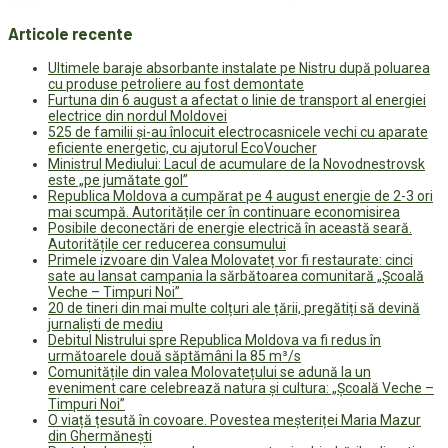
Articole recente
Ultimele baraje absorbante instalate pe Nistru după poluarea
cu produse petroliere au fost demontate
Furtuna din 6 august a afectat o linie de transport al energiei
electrice din nordul Moldovei
525 de familii și-au înlocuit electrocasnicele vechi cu aparate
eficiente energetic, cu ajutorul EcoVoucher
Ministrul Mediului: Lacul de acumulare de la Novodnestrovsk
este „pe jumătate gol”
Republica Moldova a cumpărat pe 4 august energie de 2-3 ori
mai scumpă. Autoritățile cer în continuare economisirea
Posibile deconectări de energie electrică în această seară.
Autoritățile cer reducerea consumului
Primele izvoare din Valea Molovateț vor fi restaurate: cinci
sate au lansat campania la sărbătoarea comunitară „Școală
Veche – Timpuri Noi”
20 de tineri din mai multe colțuri ale țării, pregătiți să devină
jurnaliști de mediu
Debitul Nistrului spre Republica Moldova va fi redus în
următoarele două săptămâni la 85 m³/s
Comunitățile din valea Molovatețului se adună la un
eveniment care celebrează natura și cultura: „Școală Veche –
Timpuri Noi”
O viață țesută în covoare. Povestea meșteriței Maria Mazur
din Ghermănești