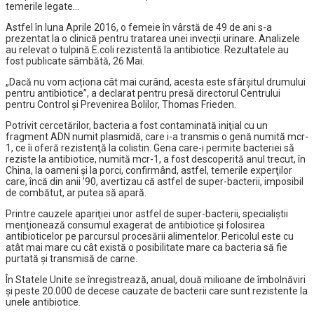
temerile legate…
Astfel în luna Aprile 2016, o femeie în vârstă de 49 de ani s-a
prezentat la o clinică pentru tratarea unei invecții urinare. Analizele
au relevat o tulpină E.coli rezistentă la antibiotice. Rezultatele au
fost publicate sâmbătă, 26 Mai.
„Dacă nu vom acționa cât mai curând, acesta este sfârșitul drumului
pentru antibiotice”, a declarat pentru presă directorul Centrului
pentru Control și Prevenirea Bolilor, Thomas Frieden.
Potrivit cercetărilor, bacteria a fost contaminată iniţial cu un
fragment ADN numit plasmidă, care i-a transmis o genă numită mcr-
1, ce îi oferă rezistenţă la colistin. Gena care-i permite bacteriei să
reziste la antibiotice, numită mcr-1, a fost descoperită anul trecut, în
China, la oameni şi la porci, confirmând, astfel, temerile experţilor
care, încă din anii ’90, avertizau că astfel de super-bacterii, imposibil
de combătut, ar putea să apară.
Printre cauzele apariţiei unor astfel de super-bacterii, specialiştii
menţionează consumul exagerat de antibiotice şi folosirea
antibioticelor pe parcursul procesării alimentelor. Pericolul este cu
atât mai mare cu cât există o posibilitate mare ca bacteria să fie
purtată şi transmisă de carne.
În Statele Unite se înregistrează, anual, două milioane de îmbolnăviri
şi peste 20.000 de decese cauzate de bacterii care sunt rezistente la
unele antibiotice.