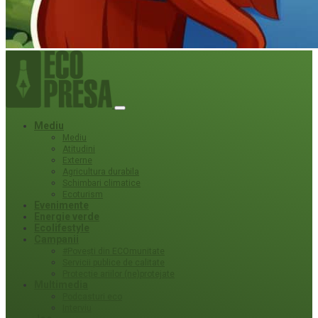
Mediu
Mediu
Atitudini
Externe
Agricultura durabila
Schimbari climatice
Ecoturism
Evenimente
Energie verde
Ecolifestyle
Campanii
#Povești din ECOmunitate
Servicii publice de calitate
Protecție ariilor (ne)protejate
Multimedia
Podcasturi eco
Interviu