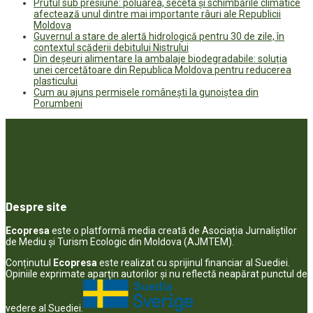
Prutul sub presiune: poluarea, seceta și schimbările climatice
afectează unul dintre mai importante râuri ale Republicii
Moldova
Guvernul a stare de alertă hidrologică pentru 30 de zile, în
contextul scăderii debitului Nistrului
Din deșeuri alimentare la ambalaje biodegradabile: soluția
unei cercetătoare din Republica Moldova pentru reducerea
plasticului
Cum au ajuns permisele românești la gunoiștea din
Porumbeni
Despre site
Ecopresa
este o platformă media creată de Asociația Jurnaliștilor
de Mediu și Turism Ecologic din Moldova (AJMTEM).
Conținutul
Ecopresa
este realizat cu sprijinul financiar al Suediei.
Opiniile exprimate aparţin autorilor şi nu reflectă neapărat punctul de
vedere al Suediei.