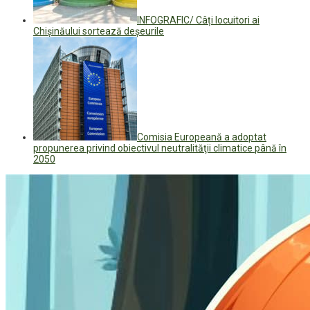
INFOGRAFIC/ Câți locuitori ai
Chișinăului sortează deșeurile
Comisia Europeană a adoptat
propunerea privind obiectivul neutralităţii climatice până în
2050