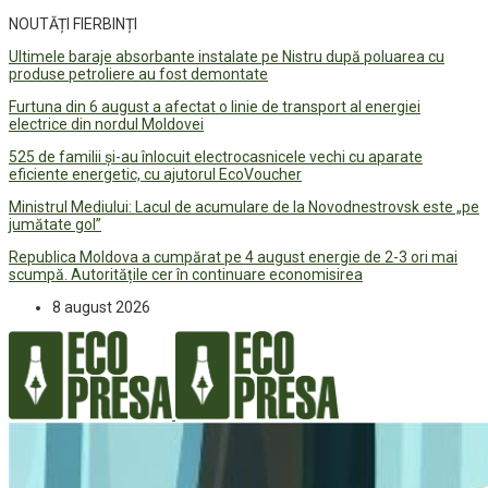
NOUTĂȚI FIERBINȚI
Ultimele baraje absorbante instalate pe Nistru după poluarea cu
produse petroliere au fost demontate
Furtuna din 6 august a afectat o linie de transport al energiei
electrice din nordul Moldovei
525 de familii și-au înlocuit electrocasnicele vechi cu aparate
eficiente energetic, cu ajutorul EcoVoucher
Ministrul Mediului: Lacul de acumulare de la Novodnestrovsk este „pe
jumătate gol”
Republica Moldova a cumpărat pe 4 august energie de 2-3 ori mai
scumpă. Autoritățile cer în continuare economisirea
8 august 2026