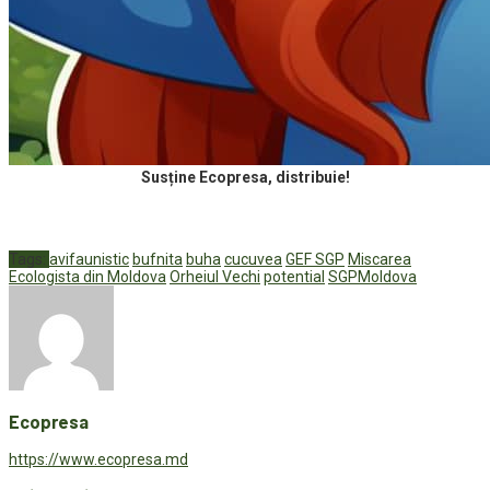
Susține Ecopresa, distribuie!
Tags:
avifaunistic
bufnita
buha
cucuvea
GEF SGP
Miscarea
Ecologista din Moldova
Orheiul Vechi
potential
SGPMoldova
Ecopresa
https://www.ecopresa.md