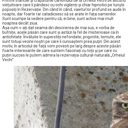
Printre stâncile și crăpăturile canionului de la Orheiul Vechi se ascund
viețuitoare care îi pândesc cu ochi vigilenți și chiar hipnotici pe turiștii
poposiți în Rezervație. Din când în când, vaietul lor profund se aude în
noapte, dar foarte rar catadicsesc să se arate în fața oamenilor.
Sunt scumpe la vedere pentru că, ei bine, sunt active mai mult
noaptea decât ziua.
Așa cum v-ați dat seama din descrierea de mai sus, e vorba de
bufnițe, acele păsări care sunt și astăzi la fel de misterioase ca în
antichitate. Învăluite în superstiții nefondate, prigonite, temute, ele
sunt totuși vecinii noștri pe care îi cunoaștem prea puțin. Din acest
motiv, în articolul de față vom povesti pe larg despre aceste păsări
foarte interesante de care suntem fascinați cu toții și pe care cu
puțin succes le putem admira la rezervația cultural-naturală „Orheiul
Vechi”.