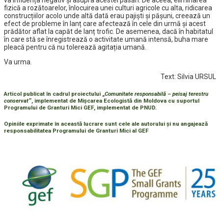
va influența negativ și asupra acestei păsări. De aceea, eliminarea
fizică a rozătoarelor, înlocuirea unei culturi agricole cu alta, ridicarea
construcțiilor acolo unde altă dată erau pajiști și pășuni, creează un
efect de probleme în lanț care afectează în cele din urmă și acest
prădător aflat la capăt de lanț trofic. De asemenea, dacă în habitatul
în care stă se înregistrează o activitate umană intensă, buha mare
pleacă pentru că nu tolerează agitația umană.
Va urma.
Text: Silvia URSUL
Articol publicat în cadrul proiectului „
Comunitate responsabilă – peisaj terestru
conservatˮ
, implementat de Mişcarea Ecologistă din Moldova cu suportul
Programului de Granturi Mici GEF, implementat de PNUD.
Opiniile exprimate în această lucrare sunt cele ale autorului și nu angajează
responsabilitatea Programului de Granturi Mici al GEF