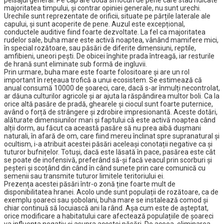
peisajul general. Pe cap are două smocuri de pene care stau ridicate
majoritatea timpului, și contrar opiniei generale, nu sunt urechi.
Urechile sunt reprezentate de orificii, situate pe părțile laterale ale
capului, și sunt acoperite de pene. Auzul este excepțional,
conductele auditive fiind foarte dezvoltate. La fel ca majoritatea
rudelor sale, buha mare este activă noaptea, vânând mamifere mici,
în special rozătoare, sau păsări de diferite dimensiuni, reptile,
amfibieni, uneori pești. De obicei înghite prada întreagă, iar resturile
de hrană sunt eliminate sub formă de ingluvii.
Prin urmare, buha mare este foarte folositoare și are un rol
important în rețeaua trofică a unui ecosistem. Se estimează că
anual consumă 10000 de șoareci, care, dacă s-ar înmulți necontrolat,
ar dăuna culturilor agricole și ar ajuta la răspândirea multor boli. Ca la
orice altă pasăre de pradă, ghearele și ciocul sunt foarte puternice,
având o forță de strângere și zdrobire impresionantă. Aceste dotări,
alăturate dimensiunilor mari și faptului că este activă noaptea când
alții dorm, au făcut ca această pasăre să nu prea aibă dușmani
naturali, în afară de om, care fiind mereu înclinat spre supranatural și
ocultism, i-a atribuit acestei păsări aceleași conotații negative ca și
tuturor bufnițelor. Totuși, dacă este lăsată în pace, pasărea este cât
se poate de inofensivă, preferând să-și facă veacul prin scorburi și
peșteri și scoțând din când în când sunete prin care comunică cu
semenii sau transmite tuturor limitele teritoriului ei.
Prezența acestei păsări într-o zonă ține foarte mult de
disponibilitatea hranei. Acolo unde sunt populații de rozătoare, ca de
exemplu șoareci sau șobolani, buha mare se instalează comod și
chiar continuă să locuiască ani la rând. Așa cum este de așteptat,
orice modificare a habitatului care afectează populațiile de șoareci