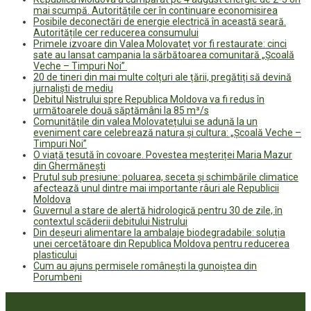
mai scumpă. Autoritățile cer în continuare economisirea
Posibile deconectări de energie electrică în această seară.
Autoritățile cer reducerea consumului
Primele izvoare din Valea Molovateț vor fi restaurate: cinci
sate au lansat campania la sărbătoarea comunitară „Școală
Veche – Timpuri Noi”
20 de tineri din mai multe colțuri ale țării, pregătiți să devină
jurnaliști de mediu
Debitul Nistrului spre Republica Moldova va fi redus în
următoarele două săptămâni la 85 m³/s
Comunitățile din valea Molovatețului se adună la un
eveniment care celebrează natura și cultura: „Școală Veche –
Timpuri Noi”
O viață țesută în covoare. Povestea meșteriței Maria Mazur
din Ghermănești
Prutul sub presiune: poluarea, seceta și schimbările climatice
afectează unul dintre mai importante râuri ale Republicii
Moldova
Guvernul a stare de alertă hidrologică pentru 30 de zile, în
contextul scăderii debitului Nistrului
Din deșeuri alimentare la ambalaje biodegradabile: soluția
unei cercetătoare din Republica Moldova pentru reducerea
plasticului
Cum au ajuns permisele românești la gunoiștea din
Porumbeni