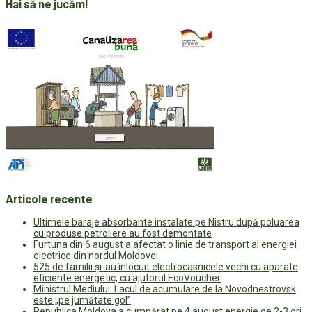
Hai să ne jucăm!
Articole recente
Ultimele baraje absorbante instalate pe Nistru după poluarea
cu produse petroliere au fost demontate
Furtuna din 6 august a afectat o linie de transport al energiei
electrice din nordul Moldovei
525 de familii și-au înlocuit electrocasnicele vechi cu aparate
eficiente energetic, cu ajutorul EcoVoucher
Ministrul Mediului: Lacul de acumulare de la Novodnestrovsk
este „pe jumătate gol”
Republica Moldova a cumpărat pe 4 august energie de 2-3 ori