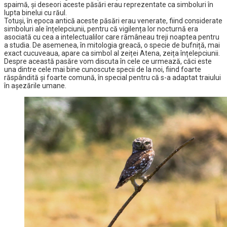
spaimă, și deseori aceste păsări erau reprezentate ca simboluri în
lupta binelui cu răul.
Totuși, în epoca antică aceste păsări erau venerate, fiind considerate
simboluri ale înțelepciunii, pentru că vigilența lor nocturnă era
asociată cu cea a intelectualilor care rămâneau treji noaptea pentru
a studia. De asemenea, în mitologia greacă, o specie de bufniță, mai
exact cucuveaua, apare ca simbol al zeiței Atena, zeița înțelepciunii.
Despre această pasăre vom discuta în cele ce urmează, căci este
una dintre cele mai bine cunoscute specii de la noi, fiind foarte
răspândită și foarte comună, în special pentru că s-a adaptat traiului
în așezările umane.