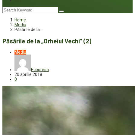
Joc
Home
Mediu
Păsările de la…
Păsările de la „Orheiul Vechi” (2)
Mediu
Ecopresa
20 aprilie 2018
0