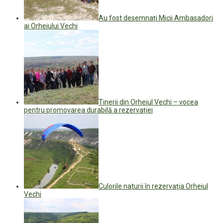
Au fost desemnați Micii Ambasadori
ai Orheiului Vechi
Tinerii din Orheiul Vechi – vocea
pentru promovarea durabilă a rezervației
Culorile naturii în rezervația Orheiul
Vechi