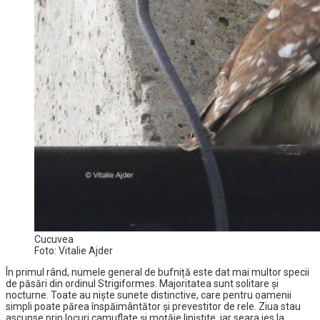
Cucuvea
Foto: Vitalie Ajder
În primul rând, numele general de bufniță este dat mai multor specii
de păsări din ordinul Strigiformes. Majoritatea sunt solitare și
nocturne. Toate au niște sunete distinctive, care pentru oamenii
simpli poate părea înspăimântător și prevestitor de rele. Ziua stau
ascunse prin locuri camuflate și moțăie liniștite, iar seara ies la