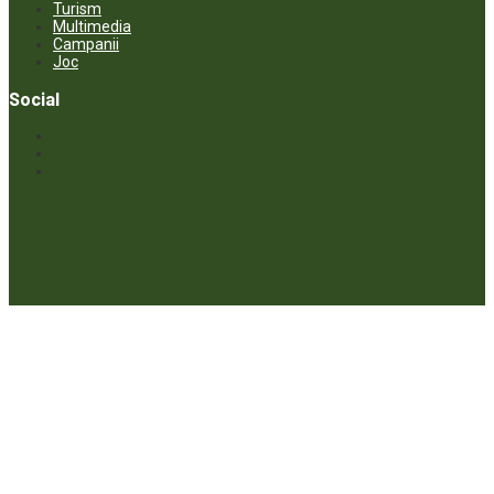
Turism
Multimedia
Campanii
Joc
Social
© ECOPRESA. All rights reserved *** Preluarea textelor care aparțin
www.ecopresa.md poate fi făcută doar cu indicarea sursei și link
activ către subiectul preluat.