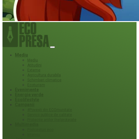
Mediu
Mediu
Atitudini
Externe
Agricultura durabila
Schimbari climatice
Ecoturism
Evenimente
Energie verde
Ecolifestyle
Campanii
#Povești din ECOmunitate
Servicii publice de calitate
Protecție ariilor (ne)protejate
Multimedia
Podcasturi eco
Interviu