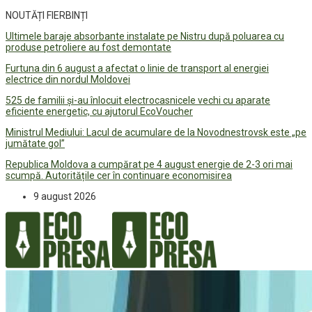
NOUTĂȚI FIERBINȚI
Ultimele baraje absorbante instalate pe Nistru după poluarea cu
produse petroliere au fost demontate
Furtuna din 6 august a afectat o linie de transport al energiei
electrice din nordul Moldovei
525 de familii și-au înlocuit electrocasnicele vechi cu aparate
eficiente energetic, cu ajutorul EcoVoucher
Ministrul Mediului: Lacul de acumulare de la Novodnestrovsk este „pe
jumătate gol”
Republica Moldova a cumpărat pe 4 august energie de 2-3 ori mai
scumpă. Autoritățile cer în continuare economisirea
9 august 2026