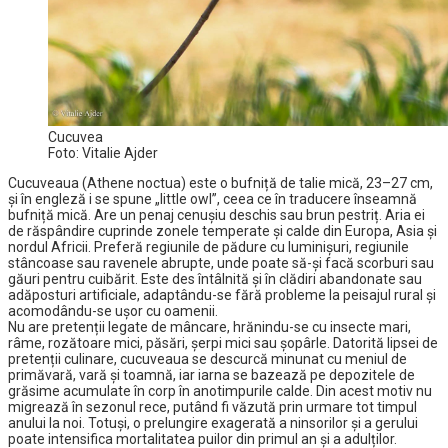
Cucuvea
Foto: Vitalie Ajder
Cucuveaua (Athene noctua) este o bufniță de talie mică, 23–27 cm,
și în engleză i se spune „little owl”, ceea ce în traducere înseamnă
bufniță mică. Are un penaj cenușiu deschis sau brun pestriț. Aria ei
de răspândire cuprinde zonele temperate și calde din Europa, Asia și
nordul Africii. Preferă regiunile de pădure cu luminișuri, regiunile
stâncoase sau ravenele abrupte, unde poate să-și facă scorburi sau
găuri pentru cuibărit. Este des întâlnită și în clădiri abandonate sau
adăposturi artificiale, adaptându-se fără probleme la peisajul rural și
acomodându-se ușor cu oamenii.
Nu are pretenții legate de mâncare, hrănindu-se cu insecte mari,
râme, rozătoare mici, păsări, șerpi mici sau șopârle. Datorită lipsei de
pretenții culinare, cucuveaua se descurcă minunat cu meniul de
primăvară, vară și toamnă, iar iarna se bazează pe depozitele de
grăsime acumulate în corp în anotimpurile calde. Din acest motiv nu
migrează în sezonul rece, putând fi văzută prin urmare tot timpul
anului la noi. Totuși, o prelungire exagerată a ninsorilor și a gerului
poate intensifica mortalitatea puilor din primul an și a adulților.