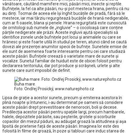
vânătoare, căutând mamifere mici, păsări mici, insecte și reptile.
Bufnițele, la fel ca alte păsări, nu-și pot mesteca hrana, pentru că nu
au dinți. Tocmai de aceea ele își înghit bucățile de pradă, fără să le
mestece, iar mai târziu regurgitează bucățile de hrană nedigerabile,
cum ar fi oasele, blana și penele. Hrana regurgitată este cunoscută
de ornitologi sub numele de „ingluvie” – o cocoloașă care conține
părțile nedigerate ale prăzii. Aceste ingluvii ajută specialiștii să
identifice zonele unde bufnițele pot locui și animalele cu care se
hrănesc și este foarte utilă în studiul pe teren, atunci când se caută
dovezi ale prezenței anumitor specii de bufnițe. Sunetele emise de
ele sunt de asemenea foarte interesante pentru cei care studiază
aceste păsări. Bufnițele creează o varietate mare de sunete și
vocalize. Sunetul familiar de huiduit este de obicei folosit pentru
declararea teritoriului, dar pot produce și scrâșneli, urlete și alte
sunete care sunt imposibil de definit.
Buha mare.
Foto: Ondřej Prosický, www.naturephoto.cz
Lipsa de grație a acestor sunete, precum și emiterea acestora în
plină noapte și întuneric, i-au determinat pe oameni să considere
aceste păsări drept prevestitoare de nenorociri, boli și decese.
Predilecția acestor păsări pentru spațiile largi, precum hambarele,
halele, depozitele părăsite, sau peșterile, grotele și scorburile
copacilor din miezul pădurii, au adăugat groază la atitudinea și așa
lipsită de prietenie față de aceste păsări. Imaginea lor este des
folosită în filme de groază, în poze și tablouri care induc starea de