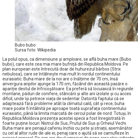
Bubo bubo
Sursa foto: Wikipedia
La polul opus, ca dimensiune și amploare, se află buha mare (Bubo
bubo), care este cea mai mare bufniță din Republica Moldova. Pe
plan european este întrecută doar de huhurezul bărbos (Strix
nebulosa), care se întâlnește mai mult în nordul continentului
eurasiatic. Buha mare de la noi are o înălțime de 70 cm, însă
anvergura aripilor ajunge la 170 cm, făcând din această pasăre o
apariție destul de înfricoșătoare. Ea preferă să locuiască în regiunile
montane, păduri de conifere, stâncării și alte arii izolate și cu acces
dificil, unde își petrece viața de sedentar. Datorită faptului că se
adaptează fără probleme atât la climatul cald, cât și rece, buha
mare poate fi întâlnită pe aproape toată suprafața continentului
eurasiatic, până la limita marcată de cercul polar de nord. Totuși, în
Republica Moldova prezența acestei specii a fost înregistrată în
foarte puține locuri: Nistrul de Sus, Prutul de Sus și Orheiul Vechi.
Buha mare are penajul cafeniu închis cu pete și striații, asemănător
cu cel al altor rude de-ale ei, penaj care o ajută să se camufleze în