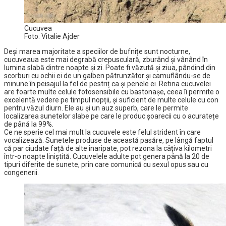
Cucuvea
Foto: Vitalie Ajder
Deși marea majoritate a speciilor de bufnițe sunt nocturne,
cucuveaua este mai degrabă crepusculară, zburând şi vânând în
lumina slabă dintre noapte şi zi. Poate fi văzută și ziua, pândind din
scorburi cu ochii ei de un galben pătrunzător și camuflându-se de
minune în peisajul la fel de pestriț ca și penele ei. Retina cucuvelei
are foarte multe celule fotosensibile cu bastonașe, ceea îi permite o
excelentă vedere pe timpul nopții, și suficient de multe celule cu con
pentru văzul diurn. Ele au și un auz superb, care le permite
localizarea sunetelor slabe pe care le produc șoarecii cu o acuratețe
de până la 99%.
Ce ne sperie cel mai mult la cucuvele este felul strident în care
vocalizează. Sunetele produse de această pasăre, pe lângă faptul
că par ciudate față de alte înaripate, pot rezona la câțiva kilometri
într-o noapte liniștită. Cucuvelele adulte pot genera până la 20 de
tipuri diferite de sunete, prin care comunică cu sexul opus sau cu
congenerii.