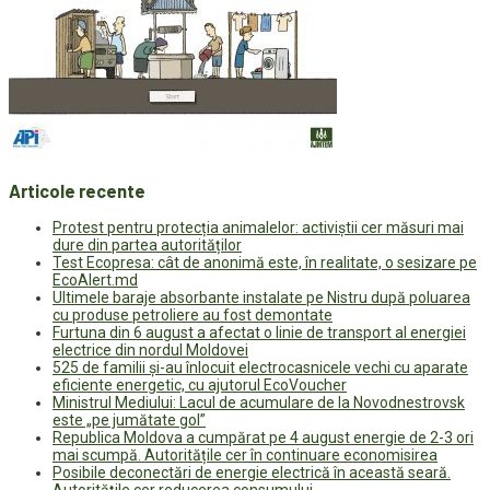
Articole recente
Protest pentru protecția animalelor: activiștii cer măsuri mai
dure din partea autorităților
Test Ecopresa: cât de anonimă este, în realitate, o sesizare pe
EcoAlert.md
Ultimele baraje absorbante instalate pe Nistru după poluarea
cu produse petroliere au fost demontate
Furtuna din 6 august a afectat o linie de transport al energiei
electrice din nordul Moldovei
525 de familii și-au înlocuit electrocasnicele vechi cu aparate
eficiente energetic, cu ajutorul EcoVoucher
Ministrul Mediului: Lacul de acumulare de la Novodnestrovsk
este „pe jumătate gol”
Republica Moldova a cumpărat pe 4 august energie de 2-3 ori
mai scumpă. Autoritățile cer în continuare economisirea
Posibile deconectări de energie electrică în această seară.