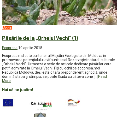
Mediu
Păsările de la „Orheiul Vechi” (1)
Ecopresa
10 aprilie 2018
Ecopresa.md este partener al Mișcării Ecologiste din Moldova în
promovarea potențialului avifaunistic al Rezervației natural-culturale
„Orheiul Vechi”. Urmează o serie de articole dedicate păsărilor care
pot fi admirate la Orheiul Vechi. Fiți cu ochii pe ecopresa.md!
Republica Moldova, deși este o țară preponderent agricolă, unde
domină stepa și câmpia, se poate lăuda cu câteva zone […]
Read
More
Hai să ne jucăm!