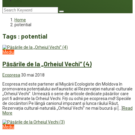
Joc
Home
potential
Tags : potential
Mediu
Păsările de la „Orheiul Vechi” (4)
Ecopresa
30 mai 2018
Ecopresa.md este partener al Mișcării Ecologiste din Moldova în
promovarea potențialului avifaunistic al Rezervației natural-culturale
„Orheiul Vechi”. Urmează o serie de articole dedicate păsărilor care
pot fi admirate la Orheiul Vechi. Fiți cu ochii pe ecopresa.md! Speciile
de ciocănitori Pe lângă canionul impozant și lunca râului Răut,
Rezervația cultural-naturală „Orheiul Vechi” ne mai bucură și […]
Read
More
Mediu