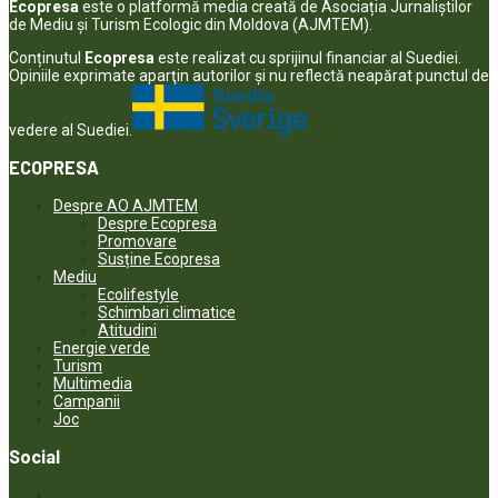
Ecopresa
este o platformă media creată de Asociația Jurnaliștilor
de Mediu și Turism Ecologic din Moldova (AJMTEM).
Conținutul
Ecopresa
este realizat cu sprijinul financiar al Suediei.
Opiniile exprimate aparţin autorilor şi nu reflectă neapărat punctul de
vedere al Suediei.
ECOPRESA
Despre AO AJMTEM
Despre Ecopresa
Promovare
Susține Ecopresa
Mediu
Ecolifestyle
Schimbari climatice
Atitudini
Energie verde
Turism
Multimedia
Campanii
Joc
Social