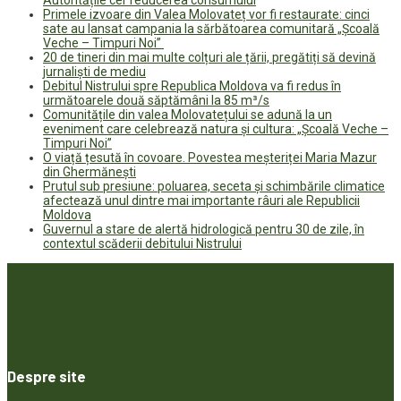
Autoritățile cer reducerea consumului
Primele izvoare din Valea Molovateț vor fi restaurate: cinci
sate au lansat campania la sărbătoarea comunitară „Școală
Veche – Timpuri Noi”
20 de tineri din mai multe colțuri ale țării, pregătiți să devină
jurnaliști de mediu
Debitul Nistrului spre Republica Moldova va fi redus în
următoarele două săptămâni la 85 m³/s
Comunitățile din valea Molovatețului se adună la un
eveniment care celebrează natura și cultura: „Școală Veche –
Timpuri Noi”
O viață țesută în covoare. Povestea meșteriței Maria Mazur
din Ghermănești
Prutul sub presiune: poluarea, seceta și schimbările climatice
afectează unul dintre mai importante râuri ale Republicii
Moldova
Guvernul a stare de alertă hidrologică pentru 30 de zile, în
contextul scăderii debitului Nistrului
Despre site