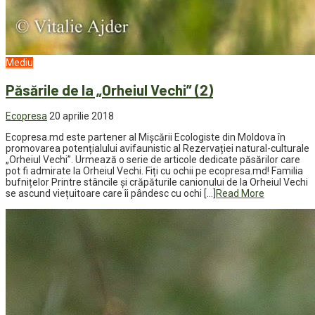
Mediu
Păsările de la „Orheiul Vechi” (2)
Ecopresa
20 aprilie 2018
Ecopresa.md este partener al Mișcării Ecologiste din Moldova în
promovarea potențialului avifaunistic al Rezervației natural-culturale
„Orheiul Vechi”. Urmează o serie de articole dedicate păsărilor care
pot fi admirate la Orheiul Vechi. Fiți cu ochii pe ecopresa.md! Familia
bufnițelor Printre stâncile și crăpăturile canionului de la Orheiul Vechi
se ascund viețuitoare care îi pândesc cu ochi […]
Read More