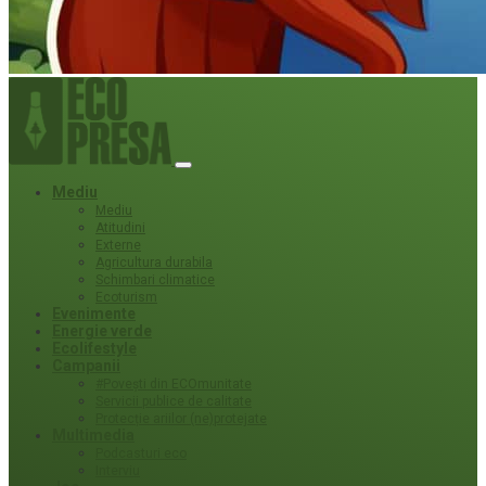
Mediu
Mediu
Atitudini
Externe
Agricultura durabila
Schimbari climatice
Ecoturism
Evenimente
Energie verde
Ecolifestyle
Campanii
#Povești din ECOmunitate
Servicii publice de calitate
Protecție ariilor (ne)protejate
Multimedia
Podcasturi eco
Interviu