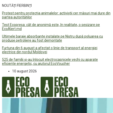
NOUTĂȚI FIERBINȚI
Protest pentru protecția animalelor: activiștii cer măsuri mai dure din
partea autorităților
Test Ecopresa: cât de anonimă este, în realitate, o sesizare pe
EcoAlert.md
Ultimele baraje absorbante instalate pe Nistru după poluarea cu
produse petroliere au fost demontate
Furtuna din 6 august a afectat o linie de transport al energiei
electrice din nordul Moldovei
525 de familii și-au înlocuit electrocasnicele vechi cu aparate
eficiente energetic, cu ajutorul EcoVoucher
10 august 2026