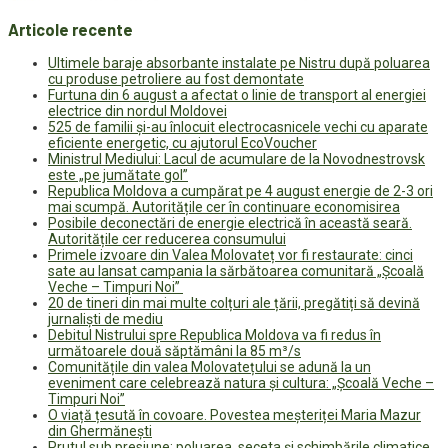
Articole recente
Ultimele baraje absorbante instalate pe Nistru după poluarea
cu produse petroliere au fost demontate
Furtuna din 6 august a afectat o linie de transport al energiei
electrice din nordul Moldovei
525 de familii și-au înlocuit electrocasnicele vechi cu aparate
eficiente energetic, cu ajutorul EcoVoucher
Ministrul Mediului: Lacul de acumulare de la Novodnestrovsk
este „pe jumătate gol”
Republica Moldova a cumpărat pe 4 august energie de 2-3 ori
mai scumpă. Autoritățile cer în continuare economisirea
Posibile deconectări de energie electrică în această seară.
Autoritățile cer reducerea consumului
Primele izvoare din Valea Molovateț vor fi restaurate: cinci
sate au lansat campania la sărbătoarea comunitară „Școală
Veche – Timpuri Noi”
20 de tineri din mai multe colțuri ale țării, pregătiți să devină
jurnaliști de mediu
Debitul Nistrului spre Republica Moldova va fi redus în
următoarele două săptămâni la 85 m³/s
Comunitățile din valea Molovatețului se adună la un
eveniment care celebrează natura și cultura: „Școală Veche –
Timpuri Noi”
O viață țesută în covoare. Povestea meșteriței Maria Mazur
din Ghermănești
Prutul sub presiune: poluarea, seceta și schimbările climatice