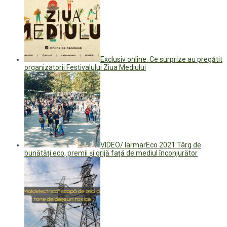
Exclusiv online. Ce surprize au pregătit
organizatorii Festivalului Ziua Mediului
VIDEO/ IarmarEco 2021:Târg de
bunătăți eco, premii și grijă față de mediul înconjurător