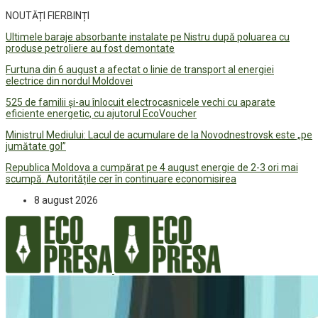
NOUTĂȚI FIERBINȚI
Ultimele baraje absorbante instalate pe Nistru după poluarea cu
produse petroliere au fost demontate
Furtuna din 6 august a afectat o linie de transport al energiei
electrice din nordul Moldovei
525 de familii și-au înlocuit electrocasnicele vechi cu aparate
eficiente energetic, cu ajutorul EcoVoucher
Ministrul Mediului: Lacul de acumulare de la Novodnestrovsk este „pe
jumătate gol”
Republica Moldova a cumpărat pe 4 august energie de 2-3 ori mai
scumpă. Autoritățile cer în continuare economisirea
8 august 2026