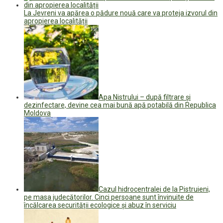
La Jevreni va apărea o pădure nouă care va proteja izvorul din
apropierea localității
Apa Nistrului – după filtrare și
dezinfectare, devine cea mai bună apă potabilă din Republica
Moldova
Cazul hidrocentralei de la Pistruieni,
pe masa judecătorilor. Cinci persoane sunt învinuite de
încălcarea securității ecologice și abuz în serviciu