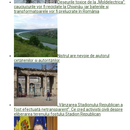
Deșeurile toxice de la „Moldelectrica”:
cauciucurile vor fi reciclate la Chișinău, iar bateriile și
transformatoarele vor fi prelucrate în România
Nistrul are nevoie de ajutorul
cetățenilor și autorităților
„Vânzarea Stadionului Republican a
fost efectuată netransparent”. Ce cred activiștii civili despre
eliberarea terenului fostului Stadion Republican