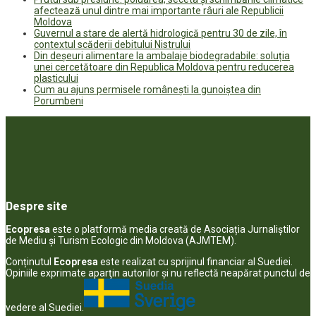
afectează unul dintre mai importante râuri ale Republicii
Moldova
Guvernul a stare de alertă hidrologică pentru 30 de zile, în
contextul scăderii debitului Nistrului
Din deșeuri alimentare la ambalaje biodegradabile: soluția
unei cercetătoare din Republica Moldova pentru reducerea
plasticului
Cum au ajuns permisele românești la gunoiștea din
Porumbeni
Despre site
Ecopresa
este o platformă media creată de Asociația Jurnaliștilor
de Mediu și Turism Ecologic din Moldova (AJMTEM).
Conținutul
Ecopresa
este realizat cu sprijinul financiar al Suediei.
Opiniile exprimate aparţin autorilor şi nu reflectă neapărat punctul de
vedere al Suediei.