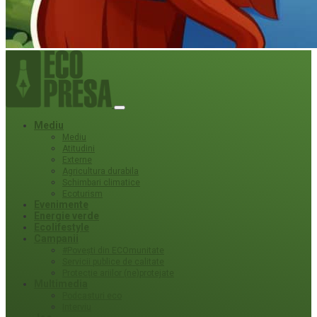
Mediu
Mediu
Atitudini
Externe
Agricultura durabila
Schimbari climatice
Ecoturism
Evenimente
Energie verde
Ecolifestyle
Campanii
#Povești din ECOmunitate
Servicii publice de calitate
Protecție ariilor (ne)protejate
Multimedia
Podcasturi eco
Interviu