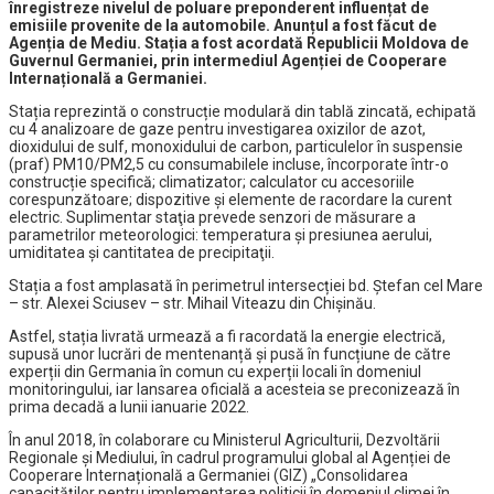
înregistreze nivelul de poluare preponderent influențat de
emisiile provenite de la automobile. Anunțul a fost făcut de
Agenția de Mediu. Stația a fost acordată Republicii Moldova de
Guvernul Germaniei, prin intermediul Agenției de Cooperare
Internațională a Germaniei.
Stația reprezintă o construcție modulară din tablă zincată, echipată
cu 4 analizoare de gaze pentru investigarea oxizilor de azot,
dioxidului de sulf, monoxidului de carbon, particulelor în suspensie
(praf) PM10/PM2,5 cu consumabilele incluse, încorporate într-o
construcție specifică; climatizator; calculator cu accesoriile
corespunzătoare; dispozitive și elemente de racordare la curent
electric. Suplimentar staţia prevede senzori de măsurare a
parametrilor meteorologici: temperatura şi presiunea aerului,
umiditatea şi cantitatea de precipitaţii.
Stația a fost amplasată în perimetrul intersecției bd. Ștefan cel Mare
– str. Alexei Sciusev – str. Mihail Viteazu din Chișinău.
Astfel, stația livrată urmează a fi racordată la energie electrică,
supusă unor lucrări de mentenanță și pusă în funcțiune de către
experții din Germania în comun cu experții locali în domeniul
monitoringului, iar lansarea oficială a acesteia se preconizează în
prima decadă a lunii ianuarie 2022.
În anul 2018, în colaborare cu Ministerul Agriculturii, Dezvoltării
Regionale și Mediului, în cadrul programului global al Agenției de
Cooperare Internațională a Germaniei (GIZ) „Consolidarea
capacităților pentru implementarea politicii în domeniul climei în