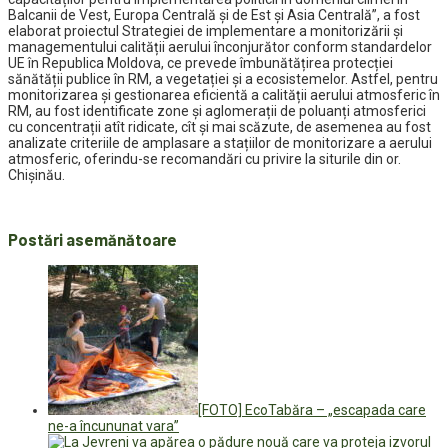
Balcanii de Vest, Europa Centrală și de Est și Asia Centrală”, a fost
elaborat proiectul Strategiei de implementare a monitorizării și
managementului calității aerului înconjurător conform standardelor
UE în Republica Moldova, ce prevede îmbunătățirea protecției
sănătății publice în RM, a vegetației și a ecosistemelor. Astfel, pentru
monitorizarea și gestionarea eficientă a calității aerului atmosferic în
RM, au fost identificate zone și aglomerații de poluanți atmosferici
cu concentrații atît ridicate, cît și mai scăzute, de asemenea au fost
analizate criteriile de amplasare a stațiilor de monitorizare a aerului
atmosferic, oferindu-se recomandări cu privire la siturile din or.
Chișinău.
Postări asemănătoare
[FOTO] EcoTabăra – „escapada care
ne-a încununat vara”