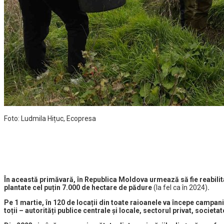
Foto: Ludmila Hițuc, Ecopresa
În această primăvară, în Republica Moldova urmează să fie reabilita
plantate cel puțin 7.000 de hectare de pădure
(la fel ca în 2024)
.
Pe 1 martie, în 120 de locații din toate raioanele va începe campan
toții – autorități publice centrale și locale, sectorul privat, socie