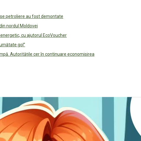
use petroliere au fost demontate
 din nordul Moldovei
e energetic, cu ajutorul EcoVoucher
jumătate gol”
pă. Autoritățile cer în continuare economisirea