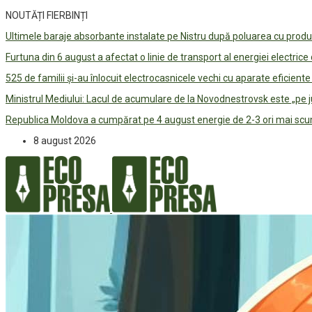
NOUTĂȚI FIERBINȚI
Ultimele baraje absorbante instalate pe Nistru după poluarea cu prod
Furtuna din 6 august a afectat o linie de transport al energiei electrice
525 de familii și-au înlocuit electrocasnicele vechi cu aparate eficient
Ministrul Mediului: Lacul de acumulare de la Novodnestrovsk este „pe 
Republica Moldova a cumpărat pe 4 august energie de 2-3 ori mai scum
8 august 2026