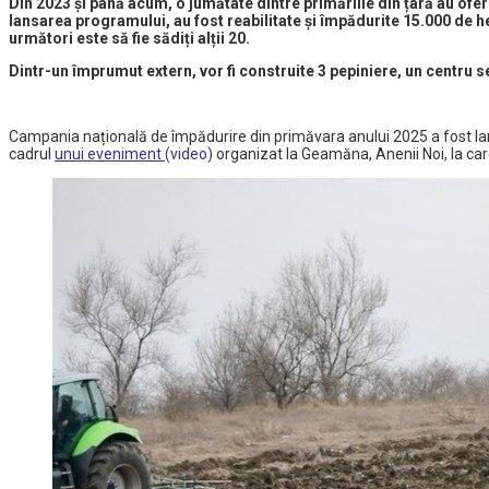
Din 2023 și până acum, o jumătate dintre primăriile din țară au ofer
lansarea programului, au fost reabilitate și împădurite 15.000 de hect
următori este să fie sădiți alții 20.
Dintr-un împrumut extern, vor fi construite 3 pepiniere, un centru
Campania națională de împădurire din primăvara anului 2025 a fost lans
cadrul
unui eveniment
(video)
organizat la Geamăna, Anenii Noi, la care 