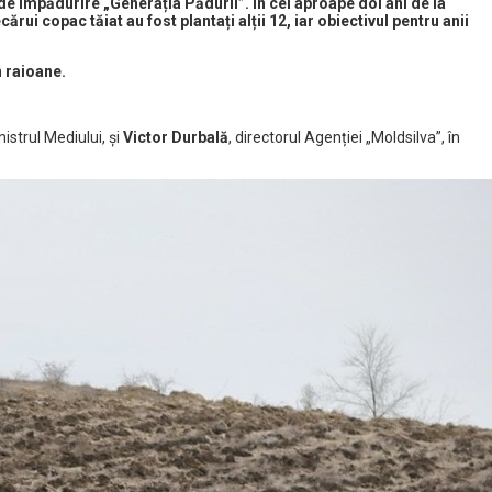
 de Împădurire „Generația Pădurii”. În cei aproape doi ani de la
rui copac tăiat au fost plantați alții 12, iar obiectivul pentru anii
n raioane.
nistrul Mediului, și
Victor Durbală
, directorul Agenției „Moldsilva”, în