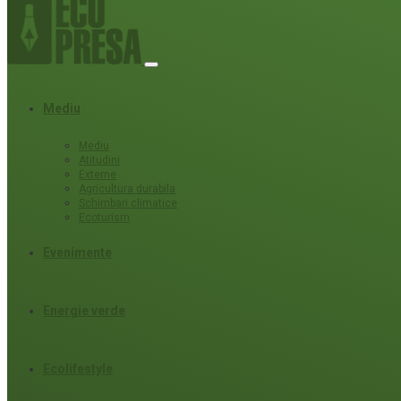
Mediu
Mediu
Atitudini
Externe
Agricultura durabila
Schimbari climatice
Ecoturism
Evenimente
Energie verde
Ecolifestyle