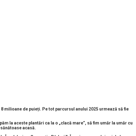
 8 milioane de puieți. Pe tot parcursul anului 2025 urmează să fie
ipăm la aceste plantări ca la o „clacă mare”, să fim umăr la umăr cu
ri sănătoase acasă.