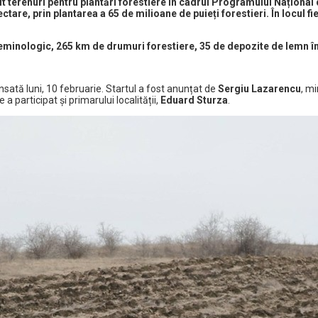
it terenuri pentru plantări forestiere în cadrul Programului Național
are, prin plantarea a 65 de milioane de puieți forestieri. În locul fiecă
 seminologic, 265 km de drumuri forestiere, 35 de depozite de lemn î
ată luni, 10 februarie. Startul a fost anunțat de
Sergiu Lazarencu
, mi
a participat și primarului localității,
Eduard Sturza
.