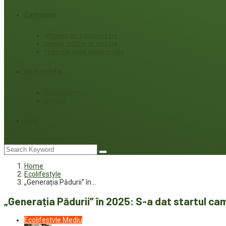
Campanii
#Povești din ECOmunitate
Servicii publice de calitate
Protecție ariilor (ne)protejate
Multimedia
Podcasturi eco
Interviu
Joc
Home
Ecolifestyle
„Generația Pădurii” în…
„Generația Pădurii” în 2025: S-a dat startul ca
Ecolifestyle
Mediu