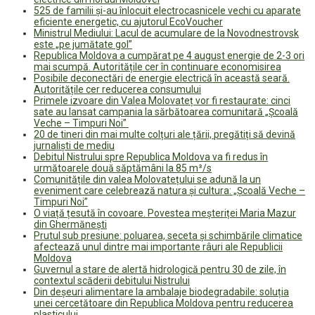
525 de familii și-au înlocuit electrocasnicele vechi cu aparate
eficiente energetic, cu ajutorul EcoVoucher
Ministrul Mediului: Lacul de acumulare de la Novodnestrovsk
este „pe jumătate gol”
Republica Moldova a cumpărat pe 4 august energie de 2-3 ori
mai scumpă. Autoritățile cer în continuare economisirea
Posibile deconectări de energie electrică în această seară.
Autoritățile cer reducerea consumului
Primele izvoare din Valea Molovateț vor fi restaurate: cinci
sate au lansat campania la sărbătoarea comunitară „Școală
Veche – Timpuri Noi”
20 de tineri din mai multe colțuri ale țării, pregătiți să devină
jurnaliști de mediu
Debitul Nistrului spre Republica Moldova va fi redus în
următoarele două săptămâni la 85 m³/s
Comunitățile din valea Molovatețului se adună la un
eveniment care celebrează natura și cultura: „Școală Veche –
Timpuri Noi”
O viață țesută în covoare. Povestea meșteriței Maria Mazur
din Ghermănești
Prutul sub presiune: poluarea, seceta și schimbările climatice
afectează unul dintre mai importante râuri ale Republicii
Moldova
Guvernul a stare de alertă hidrologică pentru 30 de zile, în
contextul scăderii debitului Nistrului
Din deșeuri alimentare la ambalaje biodegradabile: soluția
unei cercetătoare din Republica Moldova pentru reducerea
plasticului