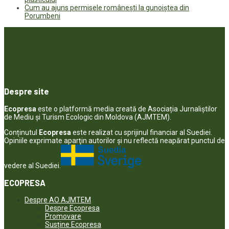
Cum au ajuns permisele românești la gunoiștea din
Porumbeni
Despre site
Ecopresa
este o platformă media creată de Asociația Jurnaliștilor
de Mediu și Turism Ecologic din Moldova (AJMTEM).
Conținutul
Ecopresa
este realizat cu sprijinul financiar al Suediei.
Opiniile exprimate aparţin autorilor şi nu reflectă neapărat punctul de
vedere al Suediei.
ECOPRESA
Despre AO AJMTEM
Despre Ecopresa
Promovare
Susține Ecopresa