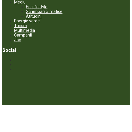
Mediu
Ecolifestyle
Schimbari climatice
Atitudini
Energie verde
Turism
Multimedia
Campanii
Joc
Social
© ECOPRESA. All rights reserved *** Preluarea textelor care aparțin
www.ecopresa.md poate fi făcută doar cu indicarea sursei și link
activ către subiectul preluat.