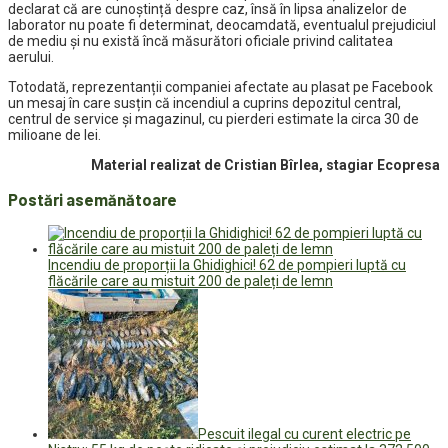
declarat că are cunoștință despre caz, însă în lipsa analizelor de
laborator nu poate fi determinat, deocamdată, eventualul prejudiciul
de mediu și nu există încă măsurători oficiale privind calitatea
aerului.
Totodată, reprezentanții companiei afectate au plasat pe Facebook
un mesaj în care susțin că incendiul a cuprins depozitul central,
centrul de service și magazinul, cu pierderi estimate la circa 30 de
milioane de lei.
Material realizat de Cristian Bîrlea, stagiar Ecopresa
Postări asemănătoare
Incendiu de proporții la Ghidighici! 62 de pompieri luptă cu
flăcările care au mistuit 200 de paleți de lemn
Pescuit ilegal cu curent electric pe