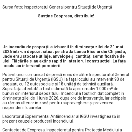
Sursa foto: Inspectoratul General pentru Situații de Urgență
Susține Ecopresa, distribuie!
Un incendiu de proporții a izbucnit în dimineața zilei de 31 mai
2026 într-un depozit situat pe strada Lunca Bîcului din Chișinău,
unde erau stocate utilaje, anvelope și cantități semnificative de
ulei. Flăcările s-au extins rapid în interiorul construcției.
La fața
locului au intervenit pompierii.
Potrivit unui comunicat de presă emis de către Inspectoratul General
pentru Situații de Urgență (IGSU), la fața locului au intervenit 90 de
angajați, cu 12 autospeciale și 18 unități de tehnică auxiliară.
Suprafața afectată a fost estimată la aproximativ 1.000 m² de
bunuri din interiorul depozitului. Incendiul a fost lichidat complet în
dimineața zilei de 1 iunie 2026, după ore de intervenție, iar echipele
au rămas ulterior în zonă pentru supraveghere și prevenirea
reaprinderii focarelor.
Laboratorul Experimental Antiincendiar al IGSU investighează în
prezent cauzele producerii incendiului.
Contactat de Ecopresa, Inspectoratul pentru Protecția Mediului a