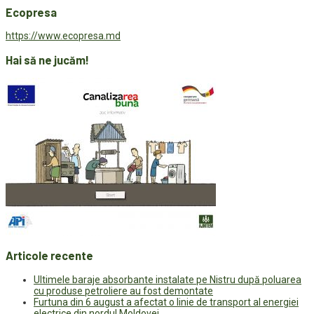
Ecopresa
https://www.ecopresa.md
Hai să ne jucăm!
Articole recente
Ultimele baraje absorbante instalate pe Nistru după poluarea
cu produse petroliere au fost demontate
Furtuna din 6 august a afectat o linie de transport al energiei
electrice din nordul Moldovei