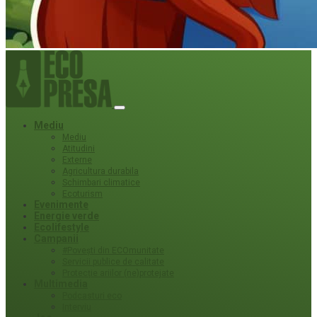
Mediu
Mediu
Atitudini
Externe
Agricultura durabila
Schimbari climatice
Ecoturism
Evenimente
Energie verde
Ecolifestyle
Campanii
#Povești din ECOmunitate
Servicii publice de calitate
Protecție ariilor (ne)protejate
Multimedia
Podcasturi eco
Interviu