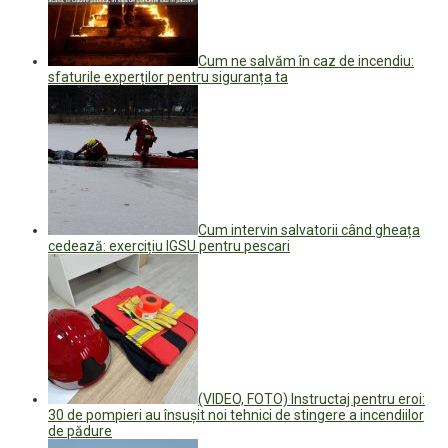
Cum ne salvăm în caz de incendiu:
sfaturile experților pentru siguranța ta
Cum intervin salvatorii când gheața
cedează: exercițiu IGSU pentru pescari
(VIDEO, FOTO) Instructaj pentru eroi:
30 de pompieri au însușit noi tehnici de stingere a incendiilor
de pădure