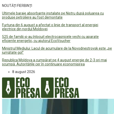
NOUTĂȚI FIERBINȚI
Ultimele baraje absorbante instalate pe Nistru după poluarea cu
produse petroliere au fost demontate
Furtuna din 6 august a afectat o linie de transport al energiei
electrice din nordul Moldovei
525 de familii și-au înlocuit electrocasnicele vechi cu aparate
eficiente energetic, cu ajutorul EcoVoucher
Ministrul Mediului: Lacul de acumulare de la Novodnestrovsk este „pe
jumătate gol”
Republica Moldova a cumpărat pe 4 august energie de 2-3 ori mai
scumpă. Autoritățile cer în continuare economisirea
8 august 2026