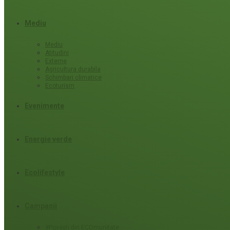
Mediu
Mediu
Atitudini
Externe
Agricultura durabila
Schimbari climatice
Ecoturism
Evenimente
Energie verde
Ecolifestyle
Campanii
#Povești din ECOmunitate