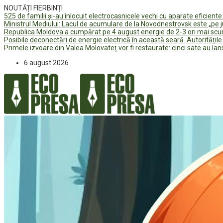
NOUTĂȚI FIERBINȚI
525 de familii și-au înlocuit electrocasnicele vechi cu aparate eficient
Ministrul Mediului: Lacul de acumulare de la Novodnestrovsk este „pe 
Republica Moldova a cumpărat pe 4 august energie de 2-3 ori mai scum
Posibile deconectări de energie electrică în această seară. Autorități
Primele izvoare din Valea Molovateț vor fi restaurate: cinci sate au 
6 august 2026