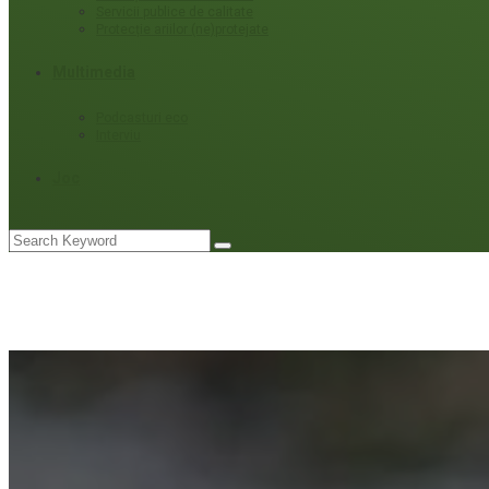
Servicii publice de calitate
Protecție ariilor (ne)protejate
Multimedia
Podcasturi eco
Interviu
Joc