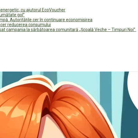
e energetic, cu ajutorul EcoVoucher
jumătate gol”
pă. Autoritățile cer în continuare economisirea
le cer reducerea consumului
lansat campania la sărbătoarea comunitară „Școală Veche – Timpuri Noi”