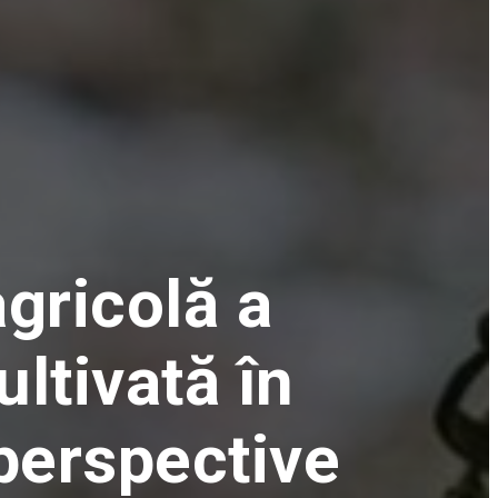
gricolă a
ltivată în
 perspective