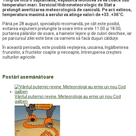
Timp de încă o săptămână, Republica Moldova se va coace sub
temperaturi mari. Serviciul Hidrometeorologic de Stat a
prelungit avertizarea meteorologică de caniculă. Pe arii extinse,
temperatura maximă a aerului va atinge valori de +33..+36°C.
Până pe 28 august, specialiștii recomandă, pe cât este posibil,
evitarea expunerii prelungite la soare între orele 11.00 și 18.00,
purtarea pălăriilor de soare, a hainelor lejere și de culori deschise, iar
pe parcursul zilei este bine ca oamenii să facă dușuri călduțe.
În această perioadă, este posibilă veştejirea, uscarea, îngălbenirea
frunzelor, a fructelor coapte şi necoapte, întreruperea creşterii
culturilor agricole.
Postări asemănătoare
Vântul puternic revine. Meteorologii au emis un nou Cod
galben