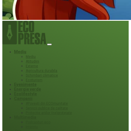
Mediu
Mediu
Atitudini
Externe
Agricultura durabila
Schimbari climatice
Ecoturism
Evenimente
Energie verde
Ecolifestyle
Campanii
#Povești din ECOmunitate
Servicii publice de calitate
Protecție ariilor (ne)protejate
Multimedia
Podcasturi eco
Interviu