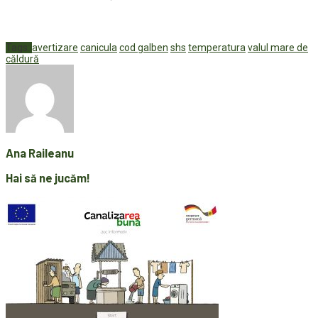
Tags:
avertizare
canicula
cod galben
shs
temperatura
valul mare de
căldură
Ana Raileanu
Hai să ne jucăm!