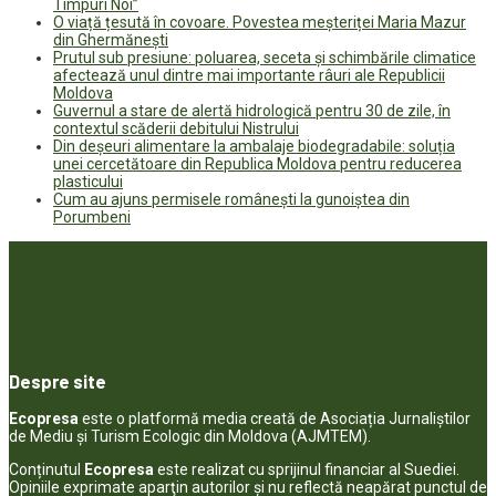
Timpuri Noi”
O viață țesută în covoare. Povestea meșteriței Maria Mazur
din Ghermănești
Prutul sub presiune: poluarea, seceta și schimbările climatice
afectează unul dintre mai importante râuri ale Republicii
Moldova
Guvernul a stare de alertă hidrologică pentru 30 de zile, în
contextul scăderii debitului Nistrului
Din deșeuri alimentare la ambalaje biodegradabile: soluția
unei cercetătoare din Republica Moldova pentru reducerea
plasticului
Cum au ajuns permisele românești la gunoiștea din
Porumbeni
Despre site
Ecopresa
este o platformă media creată de Asociația Jurnaliștilor
de Mediu și Turism Ecologic din Moldova (AJMTEM).
Conținutul
Ecopresa
este realizat cu sprijinul financiar al Suediei.
Opiniile exprimate aparţin autorilor şi nu reflectă neapărat punctul de