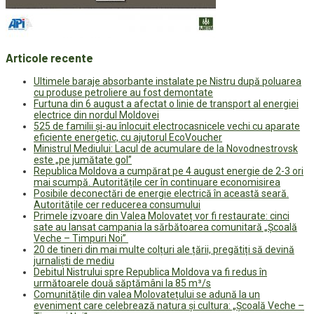
Articole recente
Ultimele baraje absorbante instalate pe Nistru după poluarea
cu produse petroliere au fost demontate
Furtuna din 6 august a afectat o linie de transport al energiei
electrice din nordul Moldovei
525 de familii și-au înlocuit electrocasnicele vechi cu aparate
eficiente energetic, cu ajutorul EcoVoucher
Ministrul Mediului: Lacul de acumulare de la Novodnestrovsk
este „pe jumătate gol”
Republica Moldova a cumpărat pe 4 august energie de 2-3 ori
mai scumpă. Autoritățile cer în continuare economisirea
Posibile deconectări de energie electrică în această seară.
Autoritățile cer reducerea consumului
Primele izvoare din Valea Molovateț vor fi restaurate: cinci
sate au lansat campania la sărbătoarea comunitară „Școală
Veche – Timpuri Noi”
20 de tineri din mai multe colțuri ale țării, pregătiți să devină
jurnaliști de mediu
Debitul Nistrului spre Republica Moldova va fi redus în
următoarele două săptămâni la 85 m³/s
Comunitățile din valea Molovatețului se adună la un
eveniment care celebrează natura și cultura: „Școală Veche –