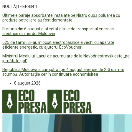
NOUTĂȚI FIERBINȚI
Ultimele baraje absorbante instalate pe Nistru după poluarea cu
produse petroliere au fost demontate
Furtuna din 6 august a afectat o linie de transport al energiei
electrice din nordul Moldovei
525 de familii și-au înlocuit electrocasnicele vechi cu aparate
eficiente energetic, cu ajutorul EcoVoucher
Ministrul Mediului: Lacul de acumulare de la Novodnestrovsk este „pe
jumătate gol”
Republica Moldova a cumpărat pe 4 august energie de 2-3 ori mai
scumpă. Autoritățile cer în continuare economisirea
8 august 2026