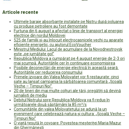
Articole recente
Ultimele baraje absorbante instalate pe Nistru după poluarea
cu produse petroliere au fost demontate
Furtuna din 6 august a afectat o linie de transport al energiei
electrice din nordul Moldovei
525 de familii și-au înlocuit electrocasnicele vechi cu aparate
eficiente energetic, cu ajutorul EcoVoucher
Ministrul Mediului: Lacul de acumulare de la Novodnestrovsk
este „pe jumătate gol”
Republica Moldova a cumpărat pe 4 august energie de 2-3 ori
mai scumpă. Autoritățile cer în continuare economisirea
Posibile deconectări de energie electrică în această seară.
Autoritățile cer reducerea consumului
Primele izvoare din Valea Molovateț vor fi restaurate: cinci
sate au lansat campania la sărbătoarea comunitară „Școală
Veche – Timpuri Noi”
20 de tineri din mai multe colțuri ale țării, pregătiți să devină
jurnaliști de mediu
Debitul Nistrului spre Republica Moldova va fi redus în
următoarele două săptămâni la 85 m³/s
Comunitățile din valea Molovatețului se adună la un
eveniment care celebrează natura și cultura: „Școală Veche –
Timpuri Noi”
O viață țesută în covoare. Povestea meșteriței Maria Mazur
din Ghermănești