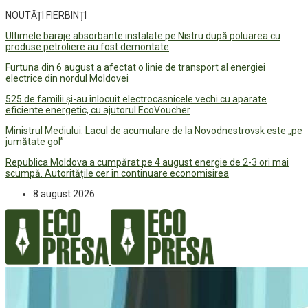
NOUTĂȚI FIERBINȚI
Ultimele baraje absorbante instalate pe Nistru după poluarea cu
produse petroliere au fost demontate
Furtuna din 6 august a afectat o linie de transport al energiei
electrice din nordul Moldovei
525 de familii și-au înlocuit electrocasnicele vechi cu aparate
eficiente energetic, cu ajutorul EcoVoucher
Ministrul Mediului: Lacul de acumulare de la Novodnestrovsk este „pe
jumătate gol”
Republica Moldova a cumpărat pe 4 august energie de 2-3 ori mai
scumpă. Autoritățile cer în continuare economisirea
8 august 2026