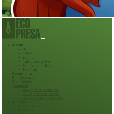
Mediu
Mediu
Atitudini
Externe
Agricultura durabila
Schimbari climatice
Ecoturism
Evenimente
Energie verde
Ecolifestyle
Campanii
#Povești din ECOmunitate
Servicii publice de calitate
Protecție ariilor (ne)protejate
Multimedia
Podcasturi eco
Interviu