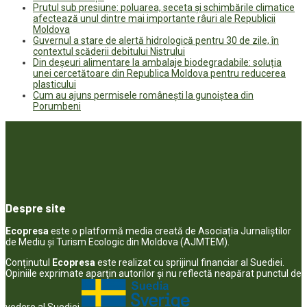
Prutul sub presiune: poluarea, seceta și schimbările climatice
afectează unul dintre mai importante râuri ale Republicii
Moldova
Guvernul a stare de alertă hidrologică pentru 30 de zile, în
contextul scăderii debitului Nistrului
Din deșeuri alimentare la ambalaje biodegradabile: soluția
unei cercetătoare din Republica Moldova pentru reducerea
plasticului
Cum au ajuns permisele românești la gunoiștea din
Porumbeni
Despre site
Ecopresa
este o platformă media creată de Asociația Jurnaliștilor
de Mediu și Turism Ecologic din Moldova (AJMTEM).
Conținutul
Ecopresa
este realizat cu sprijinul financiar al Suediei.
Opiniile exprimate aparţin autorilor şi nu reflectă neapărat punctul de