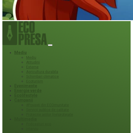
Mediu
Mediu
Atitudini
Externe
Agricultura durabila
Schimbari climatice
Ecoturism
Evenimente
Energie verde
Ecolifestyle
Campanii
#Povești din ECOmunitate
Servicii publice de calitate
Protecție ariilor (ne)protejate
Multimedia
Podcasturi eco
Interviu