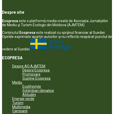
Despre site
Ecopresa
este o platformă media creată de Asociația Jurnaliștilor
de Mediu și Turism Ecologic din Moldova (AJMTEM).
Conținutul
Ecopresa
este realizat cu sprijinul financiar al Suediei.
Opiniile exprimate aparţin autorilor şi nu reflectă neapărat punctul de
vedere al Suediei.
ECOPRESA
Despre AO AJMTEM
Despre Ecopresa
Promovare
Susține Ecopresa
Mediu
Ecolifestyle
Schimbari climatice
Atitudini
Energie verde
Turism
Multimedia
Campanii