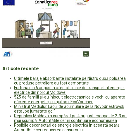
Articole recente
Ultimele baraje absorbante instalate pe Nistru după poluarea
cu produse petroliere au fost demontate
Furtuna din 6 august a afectat o linie de transport al energiei
electrice din nordul Moldovei
525 de familii și-au înlocuit electrocasnicele vechi cu aparate
eficiente energetic, cu ajutorul EcoVoucher
Ministrul Mediului: Lacul de acumulare de la Novodnestrovsk
este „pe jumătate gol”
Republica Moldova a cumpărat pe 4 august energie de 2-3 ori
mai scumpă. Autoritățile cer în continuare economisirea
Posibile deconectări de energie electrică în această seară.
Autoritățile cer reducerea consumului