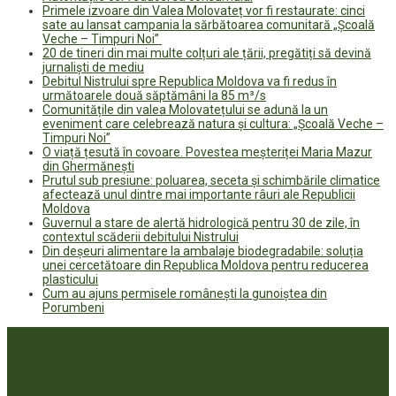
Primele izvoare din Valea Molovateț vor fi restaurate: cinci
sate au lansat campania la sărbătoarea comunitară „Școală
Veche – Timpuri Noi”
20 de tineri din mai multe colțuri ale țării, pregătiți să devină
jurnaliști de mediu
Debitul Nistrului spre Republica Moldova va fi redus în
următoarele două săptămâni la 85 m³/s
Comunitățile din valea Molovatețului se adună la un
eveniment care celebrează natura și cultura: „Școală Veche –
Timpuri Noi”
O viață țesută în covoare. Povestea meșteriței Maria Mazur
din Ghermănești
Prutul sub presiune: poluarea, seceta și schimbările climatice
afectează unul dintre mai importante râuri ale Republicii
Moldova
Guvernul a stare de alertă hidrologică pentru 30 de zile, în
contextul scăderii debitului Nistrului
Din deșeuri alimentare la ambalaje biodegradabile: soluția
unei cercetătoare din Republica Moldova pentru reducerea
plasticului
Cum au ajuns permisele românești la gunoiștea din
Porumbeni