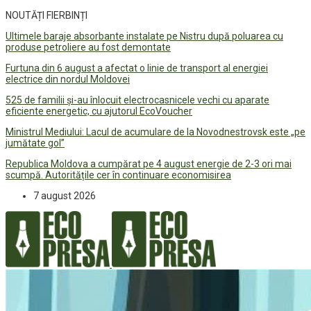
NOUTĂȚI FIERBINȚI
Ultimele baraje absorbante instalate pe Nistru după poluarea cu
produse petroliere au fost demontate
Furtuna din 6 august a afectat o linie de transport al energiei
electrice din nordul Moldovei
525 de familii și-au înlocuit electrocasnicele vechi cu aparate
eficiente energetic, cu ajutorul EcoVoucher
Ministrul Mediului: Lacul de acumulare de la Novodnestrovsk este „pe
jumătate gol”
Republica Moldova a cumpărat pe 4 august energie de 2-3 ori mai
scumpă. Autoritățile cer în continuare economisirea
7 august 2026