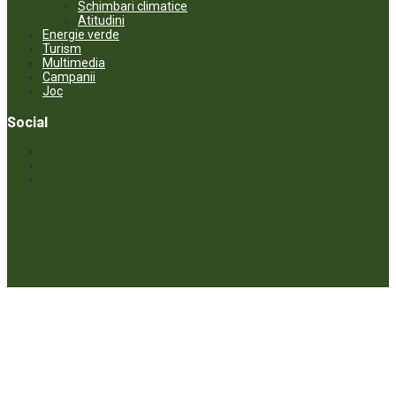
Schimbari climatice
Atitudini
Energie verde
Turism
Multimedia
Campanii
Joc
Social
© ECOPRESA. All rights reserved *** Preluarea textelor care aparțin
www.ecopresa.md poate fi făcută doar cu indicarea sursei și link
activ către subiectul preluat.