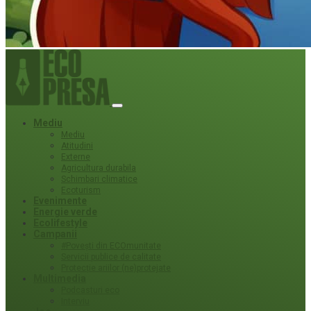
Mediu
Mediu
Atitudini
Externe
Agricultura durabila
Schimbari climatice
Ecoturism
Evenimente
Energie verde
Ecolifestyle
Campanii
#Povești din ECOmunitate
Servicii publice de calitate
Protecție ariilor (ne)protejate
Multimedia
Podcasturi eco
Interviu