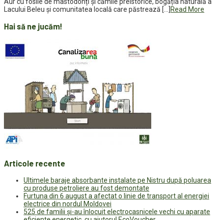
Aur cu fosile de mastodonți și cămile preistorice, bogăția naturală a
Lacului Beleu și comunitatea locală care păstrează […]
Read More
Hai să ne jucăm!
Articole recente
Ultimele baraje absorbante instalate pe Nistru după poluarea
cu produse petroliere au fost demontate
Furtuna din 6 august a afectat o linie de transport al energiei
electrice din nordul Moldovei
525 de familii și-au înlocuit electrocasnicele vechi cu aparate
eficiente energetic, cu ajutorul EcoVoucher