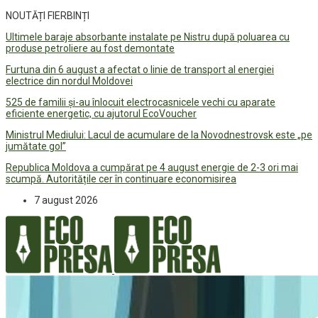
NOUTĂȚI FIERBINȚI
Ultimele baraje absorbante instalate pe Nistru după poluarea cu
produse petroliere au fost demontate
Furtuna din 6 august a afectat o linie de transport al energiei
electrice din nordul Moldovei
525 de familii și-au înlocuit electrocasnicele vechi cu aparate
eficiente energetic, cu ajutorul EcoVoucher
Ministrul Mediului: Lacul de acumulare de la Novodnestrovsk este „pe
jumătate gol”
Republica Moldova a cumpărat pe 4 august energie de 2-3 ori mai
scumpă. Autoritățile cer în continuare economisirea
7 august 2026