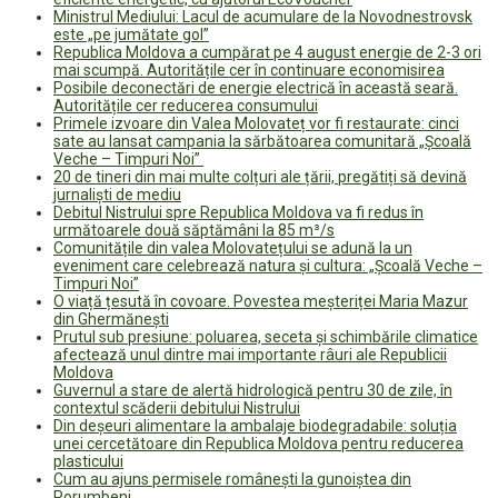
Ministrul Mediului: Lacul de acumulare de la Novodnestrovsk
este „pe jumătate gol”
Republica Moldova a cumpărat pe 4 august energie de 2-3 ori
mai scumpă. Autoritățile cer în continuare economisirea
Posibile deconectări de energie electrică în această seară.
Autoritățile cer reducerea consumului
Primele izvoare din Valea Molovateț vor fi restaurate: cinci
sate au lansat campania la sărbătoarea comunitară „Școală
Veche – Timpuri Noi”
20 de tineri din mai multe colțuri ale țării, pregătiți să devină
jurnaliști de mediu
Debitul Nistrului spre Republica Moldova va fi redus în
următoarele două săptămâni la 85 m³/s
Comunitățile din valea Molovatețului se adună la un
eveniment care celebrează natura și cultura: „Școală Veche –
Timpuri Noi”
O viață țesută în covoare. Povestea meșteriței Maria Mazur
din Ghermănești
Prutul sub presiune: poluarea, seceta și schimbările climatice
afectează unul dintre mai importante râuri ale Republicii
Moldova
Guvernul a stare de alertă hidrologică pentru 30 de zile, în
contextul scăderii debitului Nistrului
Din deșeuri alimentare la ambalaje biodegradabile: soluția
unei cercetătoare din Republica Moldova pentru reducerea
plasticului
Cum au ajuns permisele românești la gunoiștea din
Porumbeni