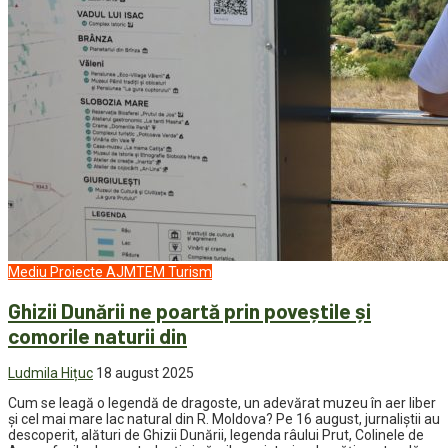
Mediu
Proiecte AJMTEM
Turism
Ghizii Dunării ne poartă prin poveștile și
comorile naturii din
Ludmila Hițuc
18 august 2025
Cum se leagă o legendă de dragoste, un adevărat muzeu în aer liber
și cel mai mare lac natural din R. Moldova? Pe 16 august, jurnaliștii au
descoperit, alături de Ghizii Dunării, legenda râului Prut, Colinele de