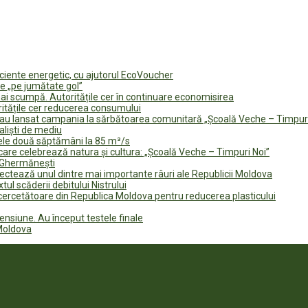
ficiente energetic, cu ajutorul EcoVoucher
e „pe jumătate gol”
i scumpă. Autoritățile cer în continuare economisirea
ritățile cer reducerea consumului
te au lansat campania la sărbătoarea comunitară „Școală Veche – Timpur
naliști de mediu
rele două săptămâni la 85 m³/s
are celebrează natura și cultura: „Școală Veche – Timpuri Noi”
n Ghermănești
fectează unul dintre mai importante râuri ale Republicii Moldova
tul scăderii debitului Nistrului
 cercetătoare din Republica Moldova pentru reducerea plasticului
ensiune. Au început testele finale
 Moldova