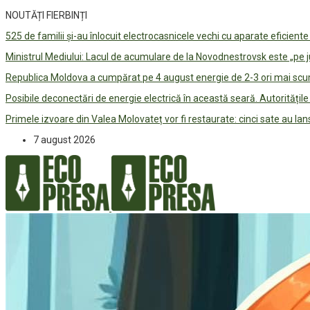
NOUTĂȚI FIERBINȚI
525 de familii și-au înlocuit electrocasnicele vechi cu aparate eficient
Ministrul Mediului: Lacul de acumulare de la Novodnestrovsk este „pe 
Republica Moldova a cumpărat pe 4 august energie de 2-3 ori mai scum
Posibile deconectări de energie electrică în această seară. Autorități
Primele izvoare din Valea Molovateț vor fi restaurate: cinci sate au 
7 august 2026