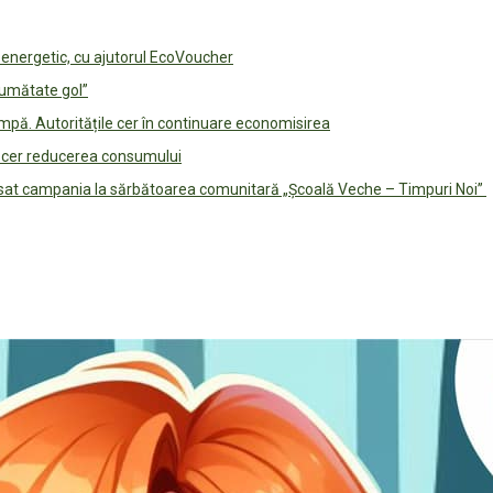
e energetic, cu ajutorul EcoVoucher
jumătate gol”
pă. Autoritățile cer în continuare economisirea
le cer reducerea consumului
lansat campania la sărbătoarea comunitară „Școală Veche – Timpuri Noi”