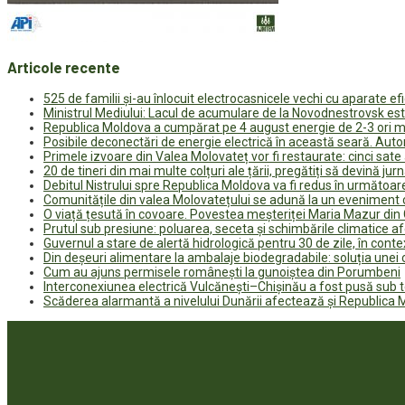
Articole recente
525 de familii și-au înlocuit electrocasnicele vechi cu aparate e
Ministrul Mediului: Lacul de acumulare de la Novodnestrovsk est
Republica Moldova a cumpărat pe 4 august energie de 2-3 ori ma
Posibile deconectări de energie electrică în această seară. Auto
Primele izvoare din Valea Molovateț vor fi restaurate: cinci sa
20 de tineri din mai multe colțuri ale țării, pregătiți să devină jur
Debitul Nistrului spre Republica Moldova va fi redus în următoa
Comunitățile din valea Molovatețului se adună la un eveniment c
O viață țesută în covoare. Povestea meșteriței Maria Mazur di
Prutul sub presiune: poluarea, seceta și schimbările climatice a
Guvernul a stare de alertă hidrologică pentru 30 de zile, în contex
Din deșeuri alimentare la ambalaje biodegradabile: soluția unei
Cum au ajuns permisele românești la gunoiștea din Porumbeni
Interconexiunea electrică Vulcănești–Chișinău a fost pusă sub t
Scăderea alarmantă a nivelului Dunării afectează și Republica