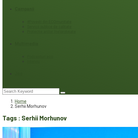
Campanii
#Povești din ECOmunitate
Servicii publice de calitate
Protecție ariilor (ne)protejate
Multimedia
Podcasturi eco
Interviu
Joc
Home
Serhii Morhunov
Tags : Serhii Morhunov