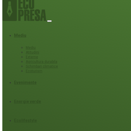
Mediu
Mediu
Atitudini
Externe
Agricultura durabila
Schimbari climatice
Ecoturism
Evenimente
Energie verde
Ecolifestyle