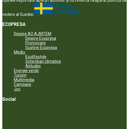
Opiniile exprimate aparţin autorilor şi nu reflectă neapărat punctul de
vedere al Suediei.
ECOPRESA
Despre AO AJMTEM
Despre Ecopresa
Promovare
Susține Ecopresa
Mediu
Ecolifestyle
Schimbari climatice
Atitudini
Energie verde
Turism
Multimedia
Campanii
Joc
Social