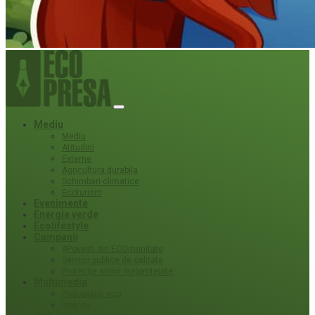
Mediu
Mediu
Atitudini
Externe
Agricultura durabila
Schimbari climatice
Ecoturism
Evenimente
Energie verde
Ecolifestyle
Campanii
#Povești din ECOmunitate
Servicii publice de calitate
Protecție ariilor (ne)protejate
Multimedia
Podcasturi eco
Interviu