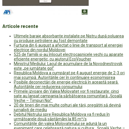
Articole recente
Ultimele baraje absorbante instalate pe Nistru după poluarea
cu produse petroliere au fost demontate
Furtuna din 6 august a afectat o linie de transport al energiei
electrice din nordul Moldovei
525 de familii și-au înlocuit electrocasnicele vechi cu aparate
eficiente energetic, cu ajutorul EcoVoucher
Ministrul Mediului: Lacul de acumulare de la Novodnestrovsk
este „pe jumătate gol”
Republica Moldova a cumpărat pe 4 august energie de 2-3 ori
mai scumpă. Autoritățile cer în continuare economisirea
Posibile deconectări de energie electrică în această seară.
Autoritățile cer reducerea consumului
Primele izvoare din Valea Molovateț vor fi restaurate: cinci
sate au lansat campania la sărbătoarea comunitară „Școală
Veche – Timpuri Noi”
20 de tineri din mai multe colțuri ale țării, pregătiți să devină
jurnaliști de mediu
Debitul Nistrului spre Republica Moldova va fi redus în
următoarele două săptămâni la 85 m³/s
Comunitățile din valea Molovatețului se adună la un
eveniment care celebrează natura și cultura: „Școală Veche –