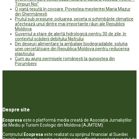
Timpuri Noi”
O viață țesută în covoare. Povestea meșteriței Maria Mazur
din Ghermănești
Prutul sub presiune: poluarea, seceta și schimbările climatice
afectează unul dintre mai importante râuri ale Republicii
Moldova
Guvernul a stare de alertă hidrologică pentru 30 de zile, în
contextul scăderii debitului Nistrului
Din deșeuri alimentare la ambalaje biodegradabile: soluția
unei cercetătoare din Republica Moldova pentru reducerea
plasticului
Cum au ajuns permisele românești la gunoiștea din
Porumbeni
Despre site
Ecopresa
este o platformă media creată de Asociația Jurnaliștilor
de Mediu și Turism Ecologic din Moldova (AJMTEM).
Conținutul
Ecopresa
este realizat cu sprijinul financiar al Suediei.