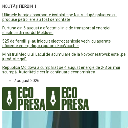
NOUTĂȚI FIERBINȚI
Ultimele baraje absorbante instalate pe Nistru după poluarea cu
produse petroliere au fost demontate
Furtuna din 6 august a afectat o linie de transport al energiei
electrice din nordul Moldovei
525 de familii și-au înlocuit electrocasnicele vechi cu aparate
eficiente energetic, cu ajutorul EcoVoucher
Ministrul Mediului: Lacul de acumulare de la Novodnestrovsk este „pe
jumătate gol”
Republica Moldova a cumpărat pe 4 august energie de 2-3 ori mai
scumpă. Autoritățile cer în continuare economisirea
7 august 2026