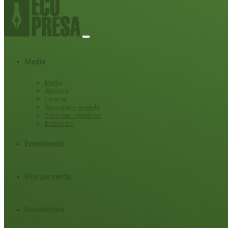
Mediu
Mediu
Atitudini
Externe
Agricultura durabila
Schimbari climatice
Ecoturism
Evenimente
Energie verde
Ecolifestyle