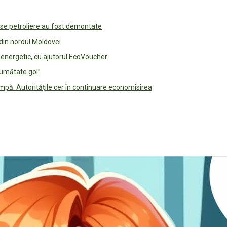
use petroliere au fost demontate
 din nordul Moldovei
e energetic, cu ajutorul EcoVoucher
jumătate gol”
pă. Autoritățile cer în continuare economisirea