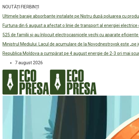
NOUTĂȚI FIERBINȚI
Ultimele baraje absorbante instalate pe Nistru după poluarea cu prod
Furtuna din 6 august a afectat o linie de transport al energiei electrice
525 de familii și-au înlocuit electrocasnicele vechi cu aparate eficient
Ministrul Mediului: Lacul de acumulare de la Novodnestrovsk este „pe 
Republica Moldova a cumpărat pe 4 august energie de 2-3 ori mai scum
7 august 2026