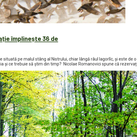
ație împlinește 36 de
te situată pe malul stâng al Nistrului, chiar lângă râul Iagorlîc, și este de
a și ce trebuie să știm din timp? Nicolae Romanovici spune că rezervați