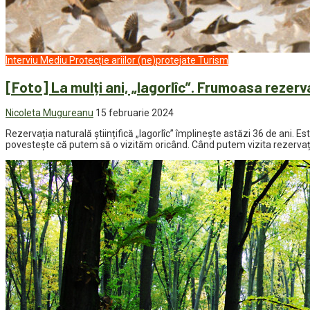
Interviu
Mediu
Protecție ariilor (ne)protejate
Turism
[Foto] La mulți ani, „Iagorlîc”. Frumoasa rezerv
Nicoleta Mugureanu
15 februarie 2024
Rezervația naturală științifică „Iagorlîc” împlinește astăzi 36 de ani. Es
povestește că putem să o vizităm oricând. Când putem vizita rezervați