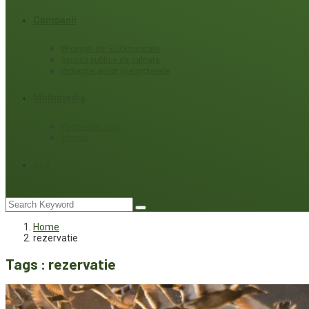
Campanii
#Povești din ECOmunitate
Servicii publice de calitate
Protecție ariilor (ne)protejate
Multimedia
Podcasturi eco
Interviu
Joc
Home
rezervatie
Tags : rezervatie