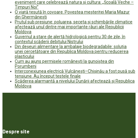
eveniment care celebrează natura și cultura: „Școală Veche –
Timpuri Noi”
O viață țesută în covoare. Povestea meșteriței Maria Mazur
din Ghermănești
Prutul sub presiune: poluarea, seceta și schimbările climatice
afectează unul dintre mai importante râuri ale Republicii
Moldova
Guvernul a stare de alertă hidrologică pentru 30 de zile, în
contextul scăderii debitului Nistrului
Din deșeuri alimentare la ambalaje biodegradabile: soluția
unei cercetătoare din Republica Moldova pentru reducerea
plasticului
Cum au ajuns permisele românești la gunoiștea din
Porumbeni
Interconexiunea electrică Vulcănești–Chișinău a fost pusă sub
tensiune. Au început testele finale
Scăderea alarmantă a nivelului Dunării afectează și Republica
Moldova
Despre site