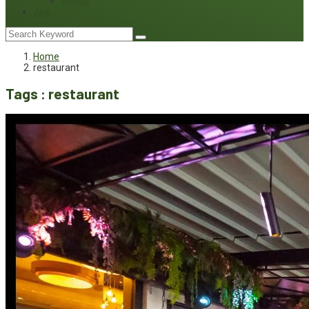
Interviu
Joc
Home
restaurant
Tags : restaurant