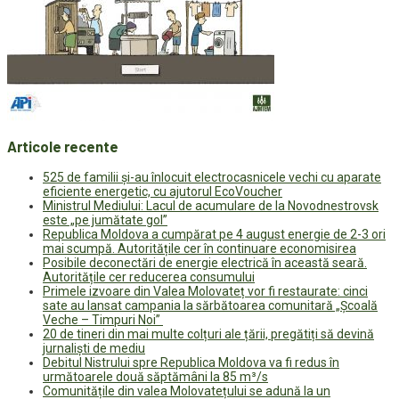
Articole recente
525 de familii și-au înlocuit electrocasnicele vechi cu aparate
eficiente energetic, cu ajutorul EcoVoucher
Ministrul Mediului: Lacul de acumulare de la Novodnestrovsk
este „pe jumătate gol”
Republica Moldova a cumpărat pe 4 august energie de 2-3 ori
mai scumpă. Autoritățile cer în continuare economisirea
Posibile deconectări de energie electrică în această seară.
Autoritățile cer reducerea consumului
Primele izvoare din Valea Molovateț vor fi restaurate: cinci
sate au lansat campania la sărbătoarea comunitară „Școală
Veche – Timpuri Noi”
20 de tineri din mai multe colțuri ale țării, pregătiți să devină
jurnaliști de mediu
Debitul Nistrului spre Republica Moldova va fi redus în
următoarele două săptămâni la 85 m³/s
Comunitățile din valea Molovatețului se adună la un