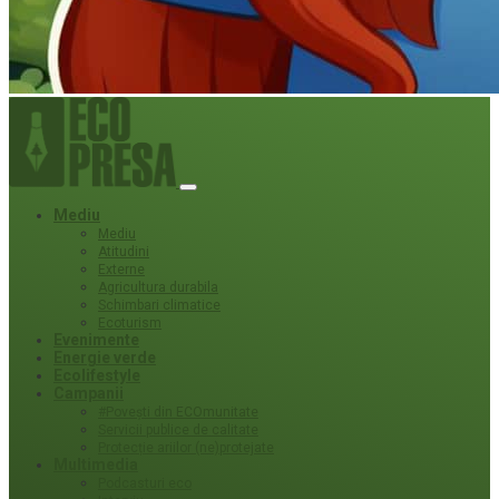
Mediu
Mediu
Atitudini
Externe
Agricultura durabila
Schimbari climatice
Ecoturism
Evenimente
Energie verde
Ecolifestyle
Campanii
#Povești din ECOmunitate
Servicii publice de calitate
Protecție ariilor (ne)protejate
Multimedia
Podcasturi eco