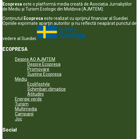
Ecopresa
este o platformă media creată de Asociația Jurnaliștilor
de Mediu și Turism Ecologic din Moldova (AJMTEM).
Conținutul
Ecopresa
este realizat cu sprijinul financiar al Suediei.
Opiniile exprimate aparţin autorilor şi nu reflectă neapărat punctul de
vedere al Suediei.
ECOPRESA
Despre AO AJMTEM
Despre Ecopresa
Promovare
Susține Ecopresa
Mediu
Ecolifestyle
Schimbari climatice
Atitudini
Energie verde
Turism
Multimedia
Campanii
Joc
Social