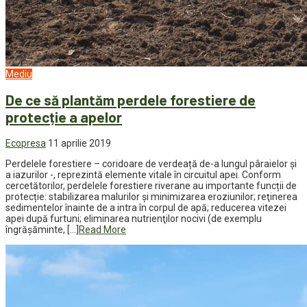
Mediu
De ce să plantăm perdele forestiere de
protecție a apelor
Ecopresa
11 aprilie 2019
Perdelele forestiere – coridoare de verdeață de-a lungul pâraielor și
a iazurilor -, reprezintă elemente vitale în circuitul apei. Conform
cercetătorilor, perdelele forestiere riverane au importante funcții de
protecție: stabilizarea malurilor și minimizarea eroziunilor; reţinerea
sedimentelor înainte de a intra în corpul de apă; reducerea vitezei
apei după furtuni; eliminarea nutrienţilor nocivi (de exemplu
îngrăşăminte, […]
Read More