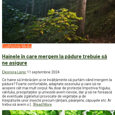
Ecolifestyle
Mediu
Hainele în care mergem la pădure trebuie să
ne asigure
Eleonora Lisnic
11 septembrie 2024
Ce haine să îmbrăcăm și ce încălțăminte să purtăm când mergem la
pădure? Foarte confortabile, adaptate sezonului și care să ne
acopere cât mai mult corpul. Nu doar de protecție împotriva frigului,
vântului, precipitațiilor și umezelii avem nevoie, dar și să ne ferească
de eventuale zgârieturi provocate de vegetație și de
înțepăturile unor insecte precum țânțarii, păianjenii, căpușele etc. Ar
trebui să avem o […]
Read More