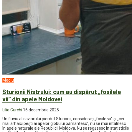
Mediu
Sturionii Nistrului: cum au dispărut „fosilele
vii” din apele Moldovei
Lilia Curchi
16 decembrie 2025
Un fluviu al caviarului pierdut Sturionii, considerați „fosile vii” și „cei
mai arhaici pești ai apelor globului pământesc”, nu se mai întâlnesc
în apele naturale ale Republicii Moldova. Nu se regăsesc în statisticile