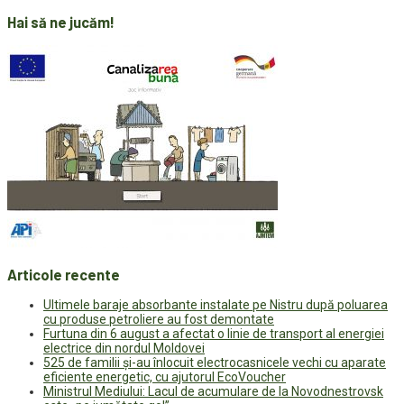
Hai să ne jucăm!
Articole recente
Ultimele baraje absorbante instalate pe Nistru după poluarea
cu produse petroliere au fost demontate
Furtuna din 6 august a afectat o linie de transport al energiei
electrice din nordul Moldovei
525 de familii și-au înlocuit electrocasnicele vechi cu aparate
eficiente energetic, cu ajutorul EcoVoucher
Ministrul Mediului: Lacul de acumulare de la Novodnestrovsk