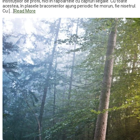
instituțiilor de profil, nici în rapoartele cu capturi ilegale. Cu toate
acestea, în plasele braconierilor ajung periodic fie morun, fie nisetrul.
Cu […]
Read More