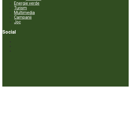
Energie verde
Turism
Multimedia
Campanii
Joc
Social
© ECOPRESA. All rights reserved *** Preluarea textelor care aparțin
www.ecopresa.md poate fi făcută doar cu indicarea sursei și link
activ către subiectul preluat.