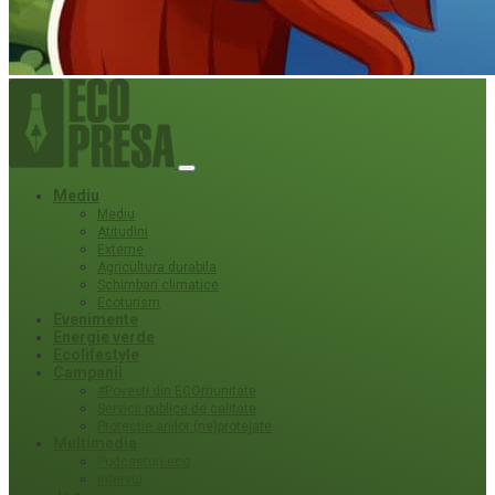
Mediu
Mediu
Atitudini
Externe
Agricultura durabila
Schimbari climatice
Ecoturism
Evenimente
Energie verde
Ecolifestyle
Campanii
#Povești din ECOmunitate
Servicii publice de calitate
Protecție ariilor (ne)protejate
Multimedia
Podcasturi eco
Interviu