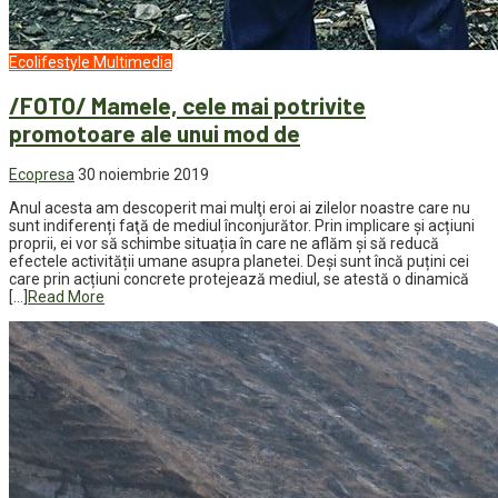
Ecolifestyle
Multimedia
/FOTO/ Mamele, cele mai potrivite
promotoare ale unui mod de
Ecopresa
30 noiembrie 2019
Anul acesta am descoperit mai mulţi eroi ai zilelor noastre care nu
sunt indiferenți faţă de mediul înconjurător. Prin implicare și acțiuni
proprii, ei vor să schimbe situația în care ne aflăm și să reducă
efectele activității umane asupra planetei. Deși sunt încă puțini cei
care prin acțiuni concrete protejează mediul, se atestă o dinamică
[…]
Read More