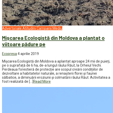
Advertoriale
Atitudini
Campanii
Mediu
Mișcarea Ecologistă din Moldova a plantat o
viitoare pădure pe
Ecopresa
4 aprilie 2019
Mișcarea Ecologistă din Moldova a aplantat aproape 24 mii de puieți,
pe o suprafață de 6 ha, de-a lungul râului Răut, la Orheiul Vechi.
Perdeaua forestieră de protecție are scopul creării condițiilor de
dezvoltare a habitatelor naturale, a renașterii florei și faunei
sălbatice, a diminuării eroziunii și colmatării râului Răut. Activitatea a
fost realizată de […]
Read More