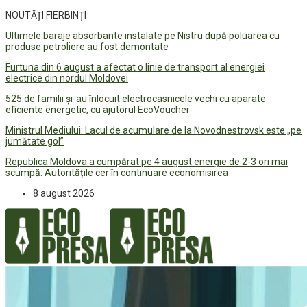
NOUTĂȚI FIERBINȚI
Ultimele baraje absorbante instalate pe Nistru după poluarea cu
produse petroliere au fost demontate
Furtuna din 6 august a afectat o linie de transport al energiei
electrice din nordul Moldovei
525 de familii și-au înlocuit electrocasnicele vechi cu aparate
eficiente energetic, cu ajutorul EcoVoucher
Ministrul Mediului: Lacul de acumulare de la Novodnestrovsk este „pe
jumătate gol”
Republica Moldova a cumpărat pe 4 august energie de 2-3 ori mai
scumpă. Autoritățile cer în continuare economisirea
8 august 2026