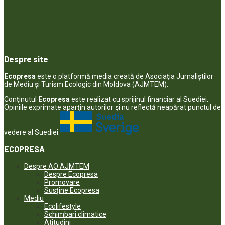
Despre site
Ecopresa
este o platformă media creată de Asociația Jurnaliștilor
de Mediu și Turism Ecologic din Moldova (AJMTEM).
Conținutul
Ecopresa
este realizat cu sprijinul financiar al Suediei.
Opiniile exprimate aparţin autorilor şi nu reflectă neapărat punctul de
vedere al Suediei.
ECOPRESA
Despre AO AJMTEM
Despre Ecopresa
Promovare
Susține Ecopresa
Mediu
Ecolifestyle
Schimbari climatice
Atitudini