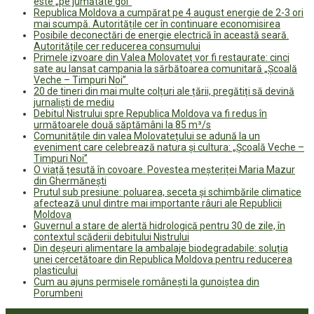
este „pe jumătate gol”
Republica Moldova a cumpărat pe 4 august energie de 2-3 ori
mai scumpă. Autoritățile cer în continuare economisirea
Posibile deconectări de energie electrică în această seară.
Autoritățile cer reducerea consumului
Primele izvoare din Valea Molovateț vor fi restaurate: cinci
sate au lansat campania la sărbătoarea comunitară „Școală
Veche – Timpuri Noi”
20 de tineri din mai multe colțuri ale țării, pregătiți să devină
jurnaliști de mediu
Debitul Nistrului spre Republica Moldova va fi redus în
următoarele două săptămâni la 85 m³/s
Comunitățile din valea Molovatețului se adună la un
eveniment care celebrează natura și cultura: „Școală Veche –
Timpuri Noi”
O viață țesută în covoare. Povestea meșteriței Maria Mazur
din Ghermănești
Prutul sub presiune: poluarea, seceta și schimbările climatice
afectează unul dintre mai importante râuri ale Republicii
Moldova
Guvernul a stare de alertă hidrologică pentru 30 de zile, în
contextul scăderii debitului Nistrului
Din deșeuri alimentare la ambalaje biodegradabile: soluția
unei cercetătoare din Republica Moldova pentru reducerea
plasticului
Cum au ajuns permisele românești la gunoiștea din
Porumbeni