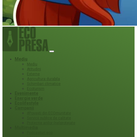
Mediu
Mediu
Atitudini
Externe
Agricultura durabila
Schimbari climatice
Ecoturism
Evenimente
Energie verde
Ecolifestyle
Campanii
#Povești din ECOmunitate
Servicii publice de calitate
Protecție ariilor (ne)protejate
Multimedia
Podcasturi eco