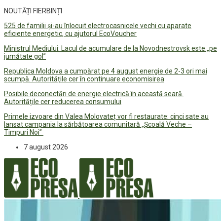
NOUTĂȚI FIERBINȚI
525 de familii și-au înlocuit electrocasnicele vechi cu aparate
eficiente energetic, cu ajutorul EcoVoucher
Ministrul Mediului: Lacul de acumulare de la Novodnestrovsk este „pe
jumătate gol”
Republica Moldova a cumpărat pe 4 august energie de 2-3 ori mai
scumpă. Autoritățile cer în continuare economisirea
Posibile deconectări de energie electrică în această seară.
Autoritățile cer reducerea consumului
Primele izvoare din Valea Molovateț vor fi restaurate: cinci sate au
lansat campania la sărbătoarea comunitară „Școală Veche –
Timpuri Noi”
7 august 2026