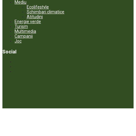
Mediu
Ecolifestyle
Schimbari climatice
Atitudini
Energie verde
Turism
Multimedia
Campanii
Joc
Social
© ECOPRESA. All rights reserved *** Preluarea textelor care aparțin
www.ecopresa.md poate fi făcută doar cu indicarea sursei și link
activ către subiectul preluat.