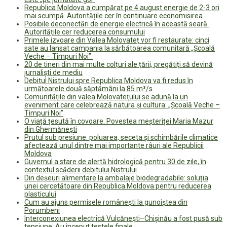
Republica Moldova a cumpărat pe 4 august energie de 2-3 ori
mai scumpă. Autoritățile cer în continuare economisirea
Posibile deconectări de energie electrică în această seară.
Autoritățile cer reducerea consumului
Primele izvoare din Valea Molovateț vor fi restaurate: cinci
sate au lansat campania la sărbătoarea comunitară „Școală
Veche – Timpuri Noi”
20 de tineri din mai multe colțuri ale țării, pregătiți să devină
jurnaliști de mediu
Debitul Nistrului spre Republica Moldova va fi redus în
următoarele două săptămâni la 85 m³/s
Comunitățile din valea Molovatețului se adună la un
eveniment care celebrează natura și cultura: „Școală Veche –
Timpuri Noi”
O viață țesută în covoare. Povestea meșteriței Maria Mazur
din Ghermănești
Prutul sub presiune: poluarea, seceta și schimbările climatice
afectează unul dintre mai importante râuri ale Republicii
Moldova
Guvernul a stare de alertă hidrologică pentru 30 de zile, în
contextul scăderii debitului Nistrului
Din deșeuri alimentare la ambalaje biodegradabile: soluția
unei cercetătoare din Republica Moldova pentru reducerea
plasticului
Cum au ajuns permisele românești la gunoiștea din
Porumbeni
Interconexiunea electrică Vulcănești–Chișinău a fost pusă sub
tensiune. Au început testele finale