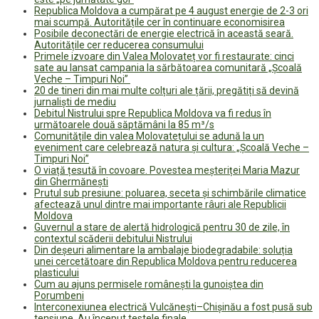
Republica Moldova a cumpărat pe 4 august energie de 2-3 ori
mai scumpă. Autoritățile cer în continuare economisirea
Posibile deconectări de energie electrică în această seară.
Autoritățile cer reducerea consumului
Primele izvoare din Valea Molovateț vor fi restaurate: cinci
sate au lansat campania la sărbătoarea comunitară „Școală
Veche – Timpuri Noi”
20 de tineri din mai multe colțuri ale țării, pregătiți să devină
jurnaliști de mediu
Debitul Nistrului spre Republica Moldova va fi redus în
următoarele două săptămâni la 85 m³/s
Comunitățile din valea Molovatețului se adună la un
eveniment care celebrează natura și cultura: „Școală Veche –
Timpuri Noi”
O viață țesută în covoare. Povestea meșteriței Maria Mazur
din Ghermănești
Prutul sub presiune: poluarea, seceta și schimbările climatice
afectează unul dintre mai importante râuri ale Republicii
Moldova
Guvernul a stare de alertă hidrologică pentru 30 de zile, în
contextul scăderii debitului Nistrului
Din deșeuri alimentare la ambalaje biodegradabile: soluția
unei cercetătoare din Republica Moldova pentru reducerea
plasticului
Cum au ajuns permisele românești la gunoiștea din
Porumbeni
Interconexiunea electrică Vulcănești–Chișinău a fost pusă sub
tensiune. Au început testele finale