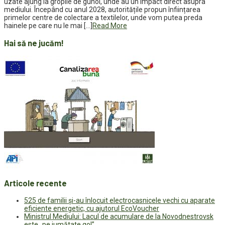
uzate ajung la gropile de gunoi, unde au un impact direct asupra
mediului. Începând cu anul 2028, autoritățile propun înființarea
primelor centre de colectare a textilelor, unde vom putea preda
hainele pe care nu le mai […]
Read More
Hai să ne jucăm!
Articole recente
525 de familii și-au înlocuit electrocasnicele vechi cu aparate
eficiente energetic, cu ajutorul EcoVoucher
Ministrul Mediului: Lacul de acumulare de la Novodnestrovsk
este „pe jumătate gol”