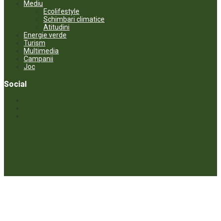
Mediu
Ecolifestyle
Schimbari climatice
Atitudini
Energie verde
Turism
Multimedia
Campanii
Joc
Social
© ECOPRESA. All rights reserved *** Preluarea textelor care aparțin
www.ecopresa.md poate fi făcută doar cu indicarea sursei și link
activ către subiectul preluat.