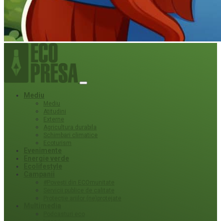
Mediu
Mediu
Atitudini
Externe
Agricultura durabila
Schimbari climatice
Ecoturism
Evenimente
Energie verde
Ecolifestyle
Campanii
#Povești din ECOmunitate
Servicii publice de calitate
Protecție ariilor (ne)protejate
Multimedia
Podcasturi eco