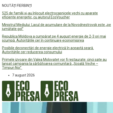
NOUTĂȚI FIERBINȚI
525 de familii și-au înlocuit electrocasnicele vechi cu aparate
eficiente energetic, cu ajutorul EcoVoucher
Ministrul Mediului: Lacul de acumulare de la Novodnestrovsk este „pe
jumătate gol”
Republica Moldova a cumpărat pe 4 august energie de 2-3 ori mai
scumpă. Autoritățile cer în continuare economisirea
Posibile deconectări de energie electrică în această seară.
Autoritățile cer reducerea consumului
Primele izvoare din Valea Molovateț vor fi restaurate: cinci sate au
lansat campania la sărbătoarea comunitară „Școală Veche –
Timpuri Noi”
7 august 2026