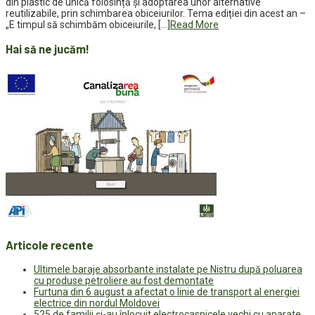
din plastic de unică folosință și adoptarea unor alternative
reutilizabile, prin schimbarea obiceiurilor. Tema ediției din acest an –
„E timpul să schimbăm obiceiurile, […]
Read More
Hai să ne jucăm!
Articole recente
Ultimele baraje absorbante instalate pe Nistru după poluarea
cu produse petroliere au fost demontate
Furtuna din 6 august a afectat o linie de transport al energiei
electrice din nordul Moldovei
525 de familii și-au înlocuit electrocasnicele vechi cu aparate