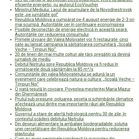
eficiente energetic, cu ajutorul EcoVoucher
Ministrul Mediului: Lacul de acumulare de la Novodnestrovsk
este „pe jumătate gol”
Republica Moldova a cumpărat pe 4 august energie de 2-3 ori
mai scumpă. Autoritățile cer în continuare economisirea
Posibile deconectări de energie electrică în această seară.
Autoritățile cer reducerea consumului
Primele izvoare din Valea Molovateț vor fi restaurate: cinci
sate au lansat campania la sărbătoarea comunitară „Școală
Veche – Timpuri Noi”
20 de tineri din mai multe colțuri ale țării, pregătiți să devină
jurnaliști de mediu
Debitul Nistrului spre Republica Moldova va fi redus în
următoarele două săptămâni la 85 m³/s
Comunitățile din valea Molovatețului se adună la un
eveniment care celebrează natura și cultura: „Școală Veche –
Timpuri Noi”
O viață țesută în covoare. Povestea meșteriței Maria Mazur
din Ghermănești
Prutul sub presiune: poluarea, seceta și schimbările climatice
afectează unul dintre mai importante râuri ale Republicii
Moldova
Guvernul a stare de alertă hidrologică pentru 30 de zile, în
contextul scăderii debitului Nistrului
Din deșeuri alimentare la ambalaje biodegradabile: soluția
unei cercetătoare din Republica Moldova pentru reducerea
plasticului
Cum au ajuns permisele românești la gunoiștea din