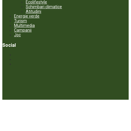
Ecolifestyle
Schimbari climatice
Atitudini
Energie verde
Turism
Multimedia
Campanii
Joc
Social
© ECOPRESA. All rights reserved *** Preluarea textelor care aparțin
www.ecopresa.md poate fi făcută doar cu indicarea sursei și link
activ către subiectul preluat.