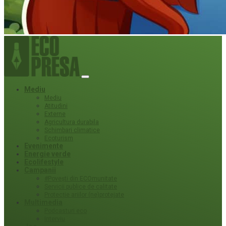
Mediu
Mediu
Atitudini
Externe
Agricultura durabila
Schimbari climatice
Ecoturism
Evenimente
Energie verde
Ecolifestyle
Campanii
#Povești din ECOmunitate
Servicii publice de calitate
Protecție ariilor (ne)protejate
Multimedia
Podcasturi eco
Interviu