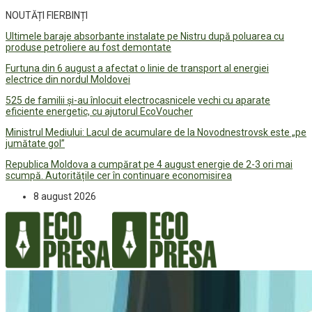
NOUTĂȚI FIERBINȚI
Ultimele baraje absorbante instalate pe Nistru după poluarea cu
produse petroliere au fost demontate
Furtuna din 6 august a afectat o linie de transport al energiei
electrice din nordul Moldovei
525 de familii și-au înlocuit electrocasnicele vechi cu aparate
eficiente energetic, cu ajutorul EcoVoucher
Ministrul Mediului: Lacul de acumulare de la Novodnestrovsk este „pe
jumătate gol”
Republica Moldova a cumpărat pe 4 august energie de 2-3 ori mai
scumpă. Autoritățile cer în continuare economisirea
8 august 2026