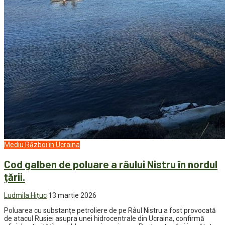
Mediu
Război în Ucraina
Cod galben de poluare a râului Nistru în nordul
țării.
Ludmila Hițuc
13 martie 2026
Poluarea cu substanțe petroliere de pe Râul Nistru a fost provocată
de atacul Rusiei asupra unei hidrocentrale din Ucraina, confirmă