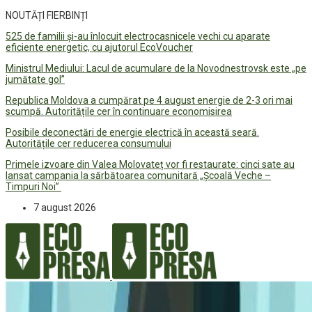
NOUTĂȚI FIERBINȚI
525 de familii și-au înlocuit electrocasnicele vechi cu aparate
eficiente energetic, cu ajutorul EcoVoucher
Ministrul Mediului: Lacul de acumulare de la Novodnestrovsk este „pe
jumătate gol”
Republica Moldova a cumpărat pe 4 august energie de 2-3 ori mai
scumpă. Autoritățile cer în continuare economisirea
Posibile deconectări de energie electrică în această seară.
Autoritățile cer reducerea consumului
Primele izvoare din Valea Molovateț vor fi restaurate: cinci sate au
lansat campania la sărbătoarea comunitară „Școală Veche –
Timpuri Noi”
7 august 2026