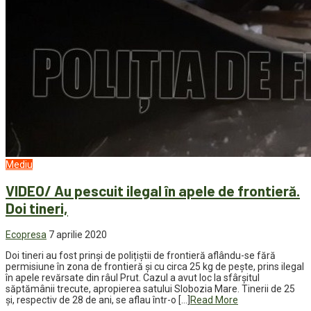
Mediu
VIDEO/ Au pescuit ilegal în apele de frontieră.
Doi tineri,
Ecopresa
7 aprilie 2020
Doi tineri au fost prinși de polițiștii de frontieră aflându-se fără
permisiune în zona de frontieră și cu circa 25 kg de pește, prins ilegal
în apele revărsate din râul Prut. Cazul a avut loc la sfârșitul
săptămânii trecute, apropierea satului Slobozia Mare. Tinerii de 25
și, respectiv de 28 de ani, se aflau într-o […]
Read More