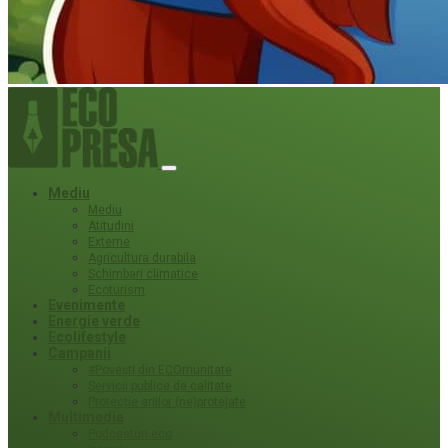
Mediu
Mediu
Atitudini
Externe
Agricultura durabila
Schimbari climatice
Ecoturism
Evenimente
Energie verde
Ecolifestyle
Campanii
#Povești din ECOmunitate
Servicii publice de calitate
Protecție ariilor (ne)protejate
Multimedia
Podcasturi eco