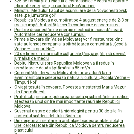
525 de familii și-au înlocuit electrocasnicele vechi cu aparate
eficiente energetic, cu ajutorul EcoVoucher
Ministrul Mediului: Lacul de acumulare de la Novodnestrovsk
este „pe jumătate gol”
Republica Moldova a cumpărat pe 4 august energie de 2-3 ori
mai scumpă. Autoritățile cer în continuare economisirea
Posibile deconectări de energie electrică în această seară.
Autoritățile cer reducerea consumului
Primele izvoare din Valea Molovateț vor fi restaurate: cinci
sate au lansat campania la sărbătoarea comunitară „Școală
Veche – Timpuri Noi”
20 de tineri din mai multe colțuri ale țării, pregătiți să devină
jurnaliști de mediu
Debitul Nistrului spre Republica Moldova va fi redus în
următoarele două săptămâni la 85 m³/s
Comunitățile din valea Molovatețului se adună la un
eveniment care celebrează natura și cultura: „Școală Veche –
Timpuri Noi”
O viață țesută în covoare. Povestea meșteriței Maria Mazur
din Ghermănești
Prutul sub presiune: poluarea, seceta și schimbările climatice
afectează unul dintre mai importante râuri ale Republicii
Moldova
Guvernul a stare de alertă hidrologică pentru 30 de zile, în
contextul scăderii debitului Nistrului
Din deșeuri alimentare la ambalaje biodegradabile: soluția
unei cercetătoare din Republica Moldova pentru reducerea
plasticului