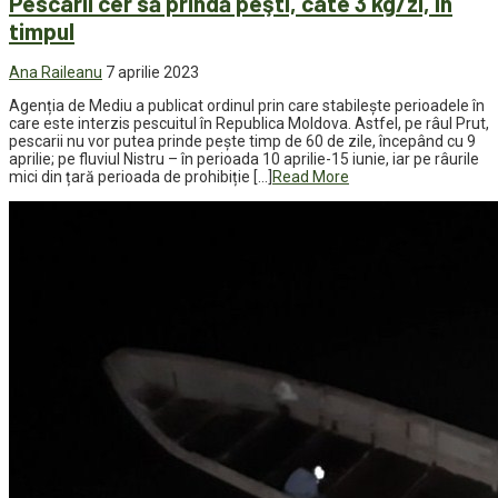
Pescarii cer să prindă peşti, câte 3 kg/zi, în
timpul
Ana Raileanu
7 aprilie 2023
Agenția de Mediu a publicat ordinul prin care stabilește perioadele în
care este interzis pescuitul în Republica Moldova. Astfel, pe râul Prut,
pescarii nu vor putea prinde pește timp de 60 de zile, începând cu 9
aprilie; pe fluviul Nistru – în perioada 10 aprilie-15 iunie, iar pe râurile
mici din țară perioada de prohibiție […]
Read More