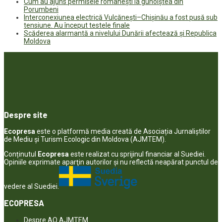
Cum au ajuns permisele românești la gunoiștea din
Porumbeni
Interconexiunea electrică Vulcănești–Chișinău a fost pusă sub
tensiune. Au început testele finale
Scăderea alarmantă a nivelului Dunării afectează și Republica
Moldova
Despre site
Ecopresa
este o platformă media creată de Asociația Jurnaliștilor
de Mediu și Turism Ecologic din Moldova (AJMTEM).
Conținutul
Ecopresa
este realizat cu sprijinul financiar al Suediei.
Opiniile exprimate aparţin autorilor şi nu reflectă neapărat punctul de
vedere al Suediei.
ECOPRESA
Despre AO AJMTEM