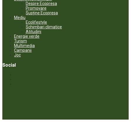
Despre Ecopresa
Promovare
Susține Ecopresa
Mediu
Ecolifestyle
Schimbari climatice
Atitudini
Energie verde
Turism
Multimedia
Campanii
Joc
Social
© ECOPRESA. All rights reserved *** Preluarea textelor care aparțin
www.ecopresa.md poate fi făcută doar cu indicarea sursei și link