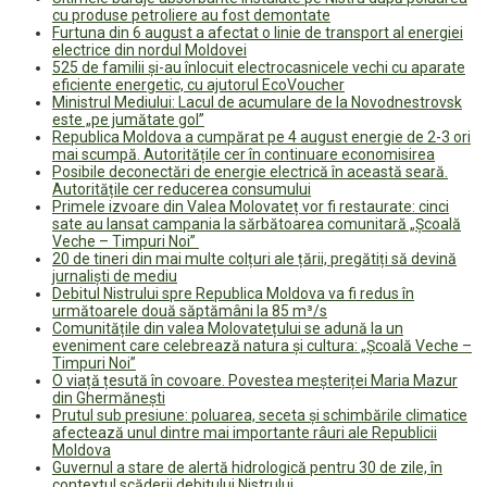
cu produse petroliere au fost demontate
Furtuna din 6 august a afectat o linie de transport al energiei
electrice din nordul Moldovei
525 de familii și-au înlocuit electrocasnicele vechi cu aparate
eficiente energetic, cu ajutorul EcoVoucher
Ministrul Mediului: Lacul de acumulare de la Novodnestrovsk
este „pe jumătate gol”
Republica Moldova a cumpărat pe 4 august energie de 2-3 ori
mai scumpă. Autoritățile cer în continuare economisirea
Posibile deconectări de energie electrică în această seară.
Autoritățile cer reducerea consumului
Primele izvoare din Valea Molovateț vor fi restaurate: cinci
sate au lansat campania la sărbătoarea comunitară „Școală
Veche – Timpuri Noi”
20 de tineri din mai multe colțuri ale țării, pregătiți să devină
jurnaliști de mediu
Debitul Nistrului spre Republica Moldova va fi redus în
următoarele două săptămâni la 85 m³/s
Comunitățile din valea Molovatețului se adună la un
eveniment care celebrează natura și cultura: „Școală Veche –
Timpuri Noi”
O viață țesută în covoare. Povestea meșteriței Maria Mazur
din Ghermănești
Prutul sub presiune: poluarea, seceta și schimbările climatice
afectează unul dintre mai importante râuri ale Republicii
Moldova
Guvernul a stare de alertă hidrologică pentru 30 de zile, în
contextul scăderii debitului Nistrului