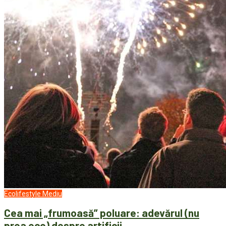
Ecolifestyle
Mediu
Cea mai „frumoasă” poluare: adevărul (nu
prea eco) despre artificii