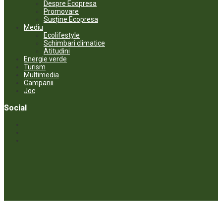
Despre Ecopresa
Promovare
Susține Ecopresa
Mediu
Ecolifestyle
Schimbari climatice
Atitudini
Energie verde
Turism
Multimedia
Campanii
Joc
Social
© ECOPRESA. All rights reserved *** Preluarea textelor care aparțin
www.ecopresa.md poate fi făcută doar cu indicarea sursei și link