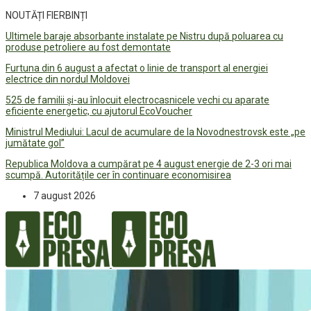
NOUTĂȚI FIERBINȚI
Ultimele baraje absorbante instalate pe Nistru după poluarea cu
produse petroliere au fost demontate
Furtuna din 6 august a afectat o linie de transport al energiei
electrice din nordul Moldovei
525 de familii și-au înlocuit electrocasnicele vechi cu aparate
eficiente energetic, cu ajutorul EcoVoucher
Ministrul Mediului: Lacul de acumulare de la Novodnestrovsk este „pe
jumătate gol”
Republica Moldova a cumpărat pe 4 august energie de 2-3 ori mai
scumpă. Autoritățile cer în continuare economisirea
7 august 2026