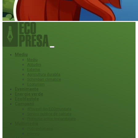
Mediu
Mediu
Atitudini
Externe
Agricultura durabila
Schimbari climatice
Ecoturism
Evenimente
Energie verde
Ecolifestyle
Campanii
#Povești din ECOmunitate
Servicii publice de calitate
Protecție ariilor (ne)protejate
Multimedia
Podcasturi eco
Interviu