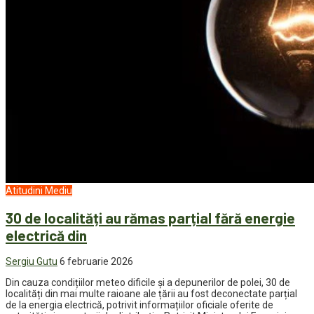
Atitudini
Mediu
30 de localități au rămas parțial fără energie
electrică din
Sergiu Gutu
6 februarie 2026
Din cauza condițiilor meteo dificile și a depunerilor de polei, 30 de
localități din mai multe raioane ale țării au fost deconectate parțial
de la energia electrică, potrivit informațiilor oficiale oferite de