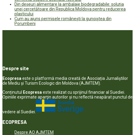
Din deșeuri alimentare la ambalaje biodegradabile: soluția
unei cercetătoare din Republica Moldova pentru reducerea
plasticului
Cum au ajuns permisele românești la gunoiștea din
Porumbeni
Despre site
Ecopresa
este o platformă media creată de Asociația Jurnaliștilor
de Mediu și Turism Ecologic din Moldova (AJMTEM).
Conținutul
Ecopresa
este realizat cu sprijinul financiar al Suediei.
Opiniile exprimate aparţin autorilor şi nu reflectă neapărat punctul de
vedere al Suediei.
ECOPRESA
Despre AO AJMTEM