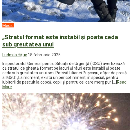
Mediu
„Stratul format este instabil și poate ceda
sub greutatea unui
Ludmila Hițuc
18 februarie 2025
Inspectoratul General pentru Situații de Urgență (IGSU) avertizează
că stratul de gheață format pe lacuri și râuri este instabil și poate
ceda sub greutatea unui om. Potrivit Lilianei Pușcașu, ofițer de presă
al IGSU: „La moment, există un pericol iminent, în special, pentru
iubitorii de pescuit la copcă, copii și pentru cei care merg pur […]
Read
More