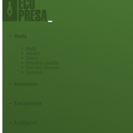
Mediu
Mediu
Atitudini
Externe
Agricultura durabila
Schimbari climatice
Ecoturism
Evenimente
Energie verde
Ecolifestyle