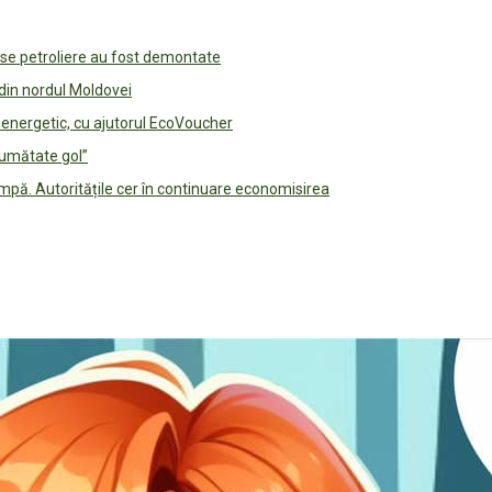
use petroliere au fost demontate
 din nordul Moldovei
e energetic, cu ajutorul EcoVoucher
jumătate gol”
pă. Autoritățile cer în continuare economisirea