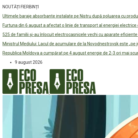
NOUTĂȚI FIERBINȚI
Ultimele baraje absorbante instalate pe Nistru după poluarea cu prod
Furtuna din 6 august a afectat o linie de transport al energiei electrice
525 de familii și-au înlocuit electrocasnicele vechi cu aparate eficient
Ministrul Mediului: Lacul de acumulare de la Novodnestrovsk este „pe 
Republica Moldova a cumpărat pe 4 august energie de 2-3 ori mai scum
9 august 2026