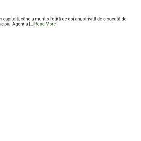
apitală, când a murit o fetiță de doi ani, strivită de o bucată de
cipiu. Agenția […]
Read More