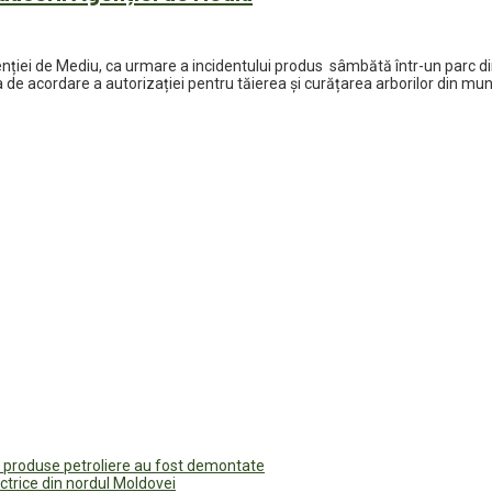
ției de Mediu, ca urmare a incidentului produs sâmbătă într-un parc din c
e acordare a autorizației pentru tăierea și curățarea arborilor din muni
u produse petroliere au fost demontate
ectrice din nordul Moldovei