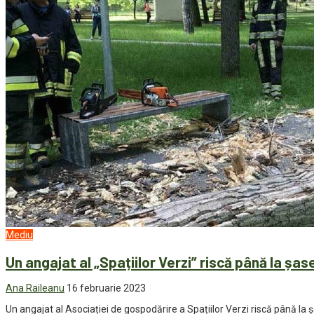
Mediu
Un angajat al „Spațiilor Verzi” riscă până la șas
Ana Raileanu
16 februarie 2023
Un angajat al Asociației de gospodărire a Spațiilor Verzi riscă până la ș