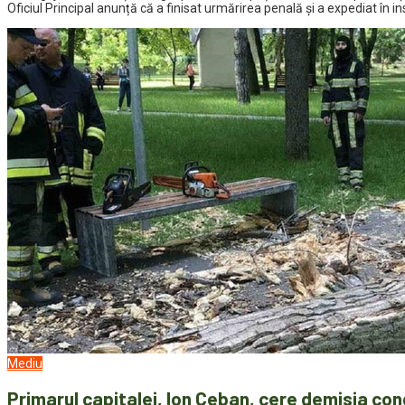
Oficiul Principal anunță că a finisat urmărirea penală și a expediat în 
Mediu
Primarul capitalei, Ion Ceban, cere demisia con