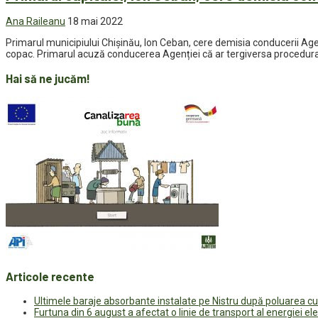
Ana Raileanu
18 mai 2022
Primarul municipiului Chișinău, Ion Ceban, cere demisia conducerii Agen
copac. Primarul acuză conducerea Agenției că ar tergiversa procedura d
Hai să ne jucăm!
Articole recente
Ultimele baraje absorbante instalate pe Nistru după poluarea c
Furtuna din 6 august a afectat o linie de transport al energiei el