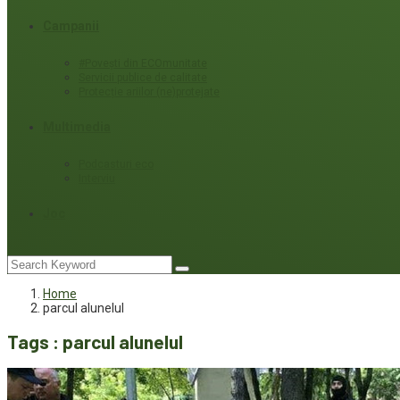
Campanii
#Povești din ECOmunitate
Servicii publice de calitate
Protecție ariilor (ne)protejate
Multimedia
Podcasturi eco
Interviu
Joc
Home
parcul alunelul
Tags : parcul alunelul