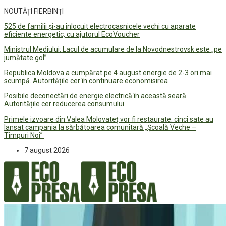
NOUTĂȚI FIERBINȚI
525 de familii și-au înlocuit electrocasnicele vechi cu aparate
eficiente energetic, cu ajutorul EcoVoucher
Ministrul Mediului: Lacul de acumulare de la Novodnestrovsk este „pe
jumătate gol”
Republica Moldova a cumpărat pe 4 august energie de 2-3 ori mai
scumpă. Autoritățile cer în continuare economisirea
Posibile deconectări de energie electrică în această seară.
Autoritățile cer reducerea consumului
Primele izvoare din Valea Molovateț vor fi restaurate: cinci sate au
lansat campania la sărbătoarea comunitară „Școală Veche –
Timpuri Noi”
7 august 2026