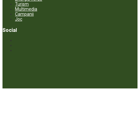
Turism
Multimedia
Campanii
Joc
Social
© ECOPRESA. All rights reserved *** Preluarea textelor care aparțin
www.ecopresa.md poate fi făcută doar cu indicarea sursei și link
activ către subiectul preluat.