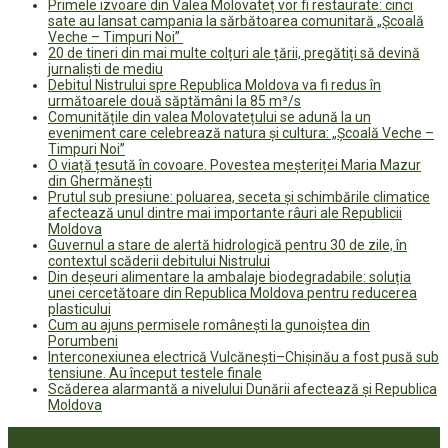
Primele izvoare din Valea Molovateț vor fi restaurate: cinci
sate au lansat campania la sărbătoarea comunitară „Școală
Veche – Timpuri Noi”
20 de tineri din mai multe colțuri ale țării, pregătiți să devină
jurnaliști de mediu
Debitul Nistrului spre Republica Moldova va fi redus în
următoarele două săptămâni la 85 m³/s
Comunitățile din valea Molovatețului se adună la un
eveniment care celebrează natura și cultura: „Școală Veche –
Timpuri Noi”
O viață țesută în covoare. Povestea meșteriței Maria Mazur
din Ghermănești
Prutul sub presiune: poluarea, seceta și schimbările climatice
afectează unul dintre mai importante râuri ale Republicii
Moldova
Guvernul a stare de alertă hidrologică pentru 30 de zile, în
contextul scăderii debitului Nistrului
Din deșeuri alimentare la ambalaje biodegradabile: soluția
unei cercetătoare din Republica Moldova pentru reducerea
plasticului
Cum au ajuns permisele românești la gunoiștea din
Porumbeni
Interconexiunea electrică Vulcănești–Chișinău a fost pusă sub
tensiune. Au început testele finale
Scăderea alarmantă a nivelului Dunării afectează și Republica
Moldova