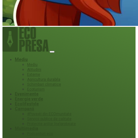
Mediu
Mediu
Atitudini
Externe
Agricultura durabila
Schimbari climatice
Ecoturism
Evenimente
Energie verde
Ecolifestyle
Campanii
#Povești din ECOmunitate
Servicii publice de calitate
Protecție ariilor (ne)protejate
Multimedia
Podcasturi eco