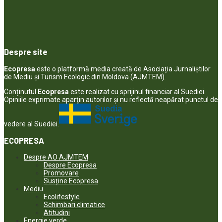
Despre site
Ecopresa
este o platformă media creată de Asociația Jurnaliștilor
de Mediu și Turism Ecologic din Moldova (AJMTEM).
Conținutul
Ecopresa
este realizat cu sprijinul financiar al Suediei.
Opiniile exprimate aparţin autorilor şi nu reflectă neapărat punctul de
vedere al Suediei.
ECOPRESA
Despre AO AJMTEM
Despre Ecopresa
Promovare
Susține Ecopresa
Mediu
Ecolifestyle
Schimbari climatice
Atitudini
Energie verde