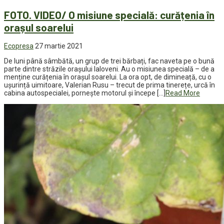
FOTO. VIDEO/ O misiune specială: curățenia în
orașul soarelui
Ecopresa
27 martie 2021
De luni până sâmbătă, un grup de trei bărbați, fac naveta pe o bună
parte dintre străzile orașului Ialoveni. Au o misiunea specială – de a
menține curățenia în orașul soarelui. La ora opt, de dimineață, cu o
ușurință uimitoare, Valerian Rusu – trecut de prima tinerețe, urcă în
cabina autospecialei, pornește motorul și începe […]
Read More