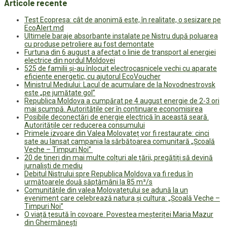
Articole recente
Test Ecopresa: cât de anonimă este, în realitate, o sesizare pe
EcoAlert.md
Ultimele baraje absorbante instalate pe Nistru după poluarea
cu produse petroliere au fost demontate
Furtuna din 6 august a afectat o linie de transport al energiei
electrice din nordul Moldovei
525 de familii și-au înlocuit electrocasnicele vechi cu aparate
eficiente energetic, cu ajutorul EcoVoucher
Ministrul Mediului: Lacul de acumulare de la Novodnestrovsk
este „pe jumătate gol”
Republica Moldova a cumpărat pe 4 august energie de 2-3 ori
mai scumpă. Autoritățile cer în continuare economisirea
Posibile deconectări de energie electrică în această seară.
Autoritățile cer reducerea consumului
Primele izvoare din Valea Molovateț vor fi restaurate: cinci
sate au lansat campania la sărbătoarea comunitară „Școală
Veche – Timpuri Noi”
20 de tineri din mai multe colțuri ale țării, pregătiți să devină
jurnaliști de mediu
Debitul Nistrului spre Republica Moldova va fi redus în
următoarele două săptămâni la 85 m³/s
Comunitățile din valea Molovatețului se adună la un
eveniment care celebrează natura și cultura: „Școală Veche –
Timpuri Noi”
O viață țesută în covoare. Povestea meșteriței Maria Mazur
din Ghermănești