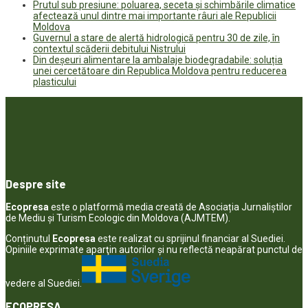
Prutul sub presiune: poluarea, seceta și schimbările climatice
afectează unul dintre mai importante râuri ale Republicii
Moldova
Guvernul a stare de alertă hidrologică pentru 30 de zile, în
contextul scăderii debitului Nistrului
Din deșeuri alimentare la ambalaje biodegradabile: soluția
unei cercetătoare din Republica Moldova pentru reducerea
plasticului
Despre site
Ecopresa
este o platformă media creată de Asociația Jurnaliștilor
de Mediu și Turism Ecologic din Moldova (AJMTEM).
Conținutul
Ecopresa
este realizat cu sprijinul financiar al Suediei.
Opiniile exprimate aparţin autorilor şi nu reflectă neapărat punctul de
vedere al Suediei.
ECOPRESA