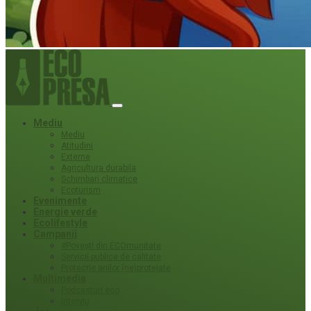
Mediu
Mediu
Atitudini
Externe
Agricultura durabila
Schimbari climatice
Ecoturism
Evenimente
Energie verde
Ecolifestyle
Campanii
#Povești din ECOmunitate
Servicii publice de calitate
Protecție ariilor (ne)protejate
Multimedia
Podcasturi eco
Interviu