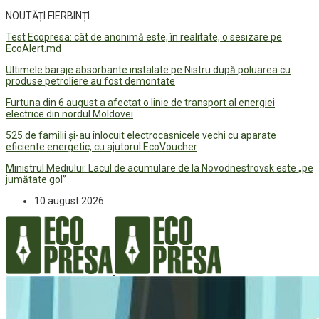
NOUTĂȚI FIERBINȚI
Test Ecopresa: cât de anonimă este, în realitate, o sesizare pe
EcoAlert.md
Ultimele baraje absorbante instalate pe Nistru după poluarea cu
produse petroliere au fost demontate
Furtuna din 6 august a afectat o linie de transport al energiei
electrice din nordul Moldovei
525 de familii și-au înlocuit electrocasnicele vechi cu aparate
eficiente energetic, cu ajutorul EcoVoucher
Ministrul Mediului: Lacul de acumulare de la Novodnestrovsk este „pe
jumătate gol”
10 august 2026