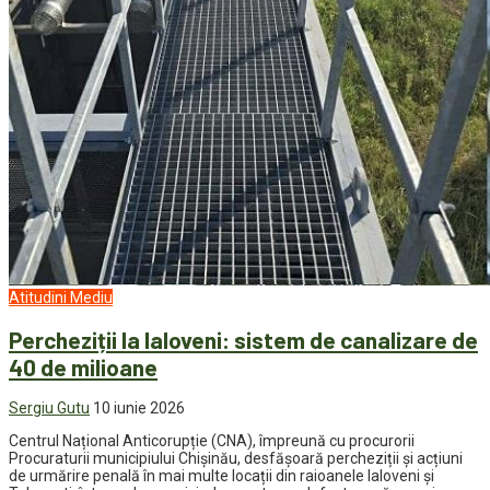
Atitudini
Mediu
Percheziții la Ialoveni: sistem de canalizare de
40 de milioane
Sergiu Gutu
10 iunie 2026
Centrul Național Anticorupție (CNA), împreună cu procurorii
Procuraturii municipiului Chișinău, desfășoară percheziții și acțiuni
de urmărire penală în mai multe locații din raioanele Ialoveni și