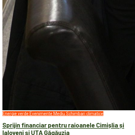
Energie verde
Evenimente
Mediu
Schimbari climatice
Sprijin financiar pentru raioanele Cimișlia și
Ialoveni și UTA Găgăuzia