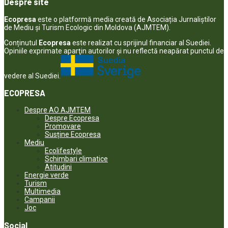
Despre site
Ecopresa
este o platformă media creată de Asociația Jurnaliștilor
de Mediu și Turism Ecologic din Moldova (AJMTEM).
Conținutul
Ecopresa
este realizat cu sprijinul financiar al Suediei.
Opiniile exprimate aparţin autorilor şi nu reflectă neapărat punctul de
vedere al Suediei.
ECOPRESA
Despre AO AJMTEM
Despre Ecopresa
Promovare
Susține Ecopresa
Mediu
Ecolifestyle
Schimbari climatice
Atitudini
Energie verde
Turism
Multimedia
Campanii
Joc
Social