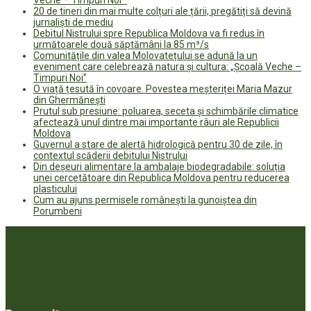
20 de tineri din mai multe colțuri ale țării, pregătiți să devină
jurnaliști de mediu
Debitul Nistrului spre Republica Moldova va fi redus în
următoarele două săptămâni la 85 m³/s
Comunitățile din valea Molovatețului se adună la un
eveniment care celebrează natura și cultura: „Școală Veche –
Timpuri Noi”
O viață țesută în covoare. Povestea meșteriței Maria Mazur
din Ghermănești
Prutul sub presiune: poluarea, seceta și schimbările climatice
afectează unul dintre mai importante râuri ale Republicii
Moldova
Guvernul a stare de alertă hidrologică pentru 30 de zile, în
contextul scăderii debitului Nistrului
Din deșeuri alimentare la ambalaje biodegradabile: soluția
unei cercetătoare din Republica Moldova pentru reducerea
plasticului
Cum au ajuns permisele românești la gunoiștea din
Porumbeni