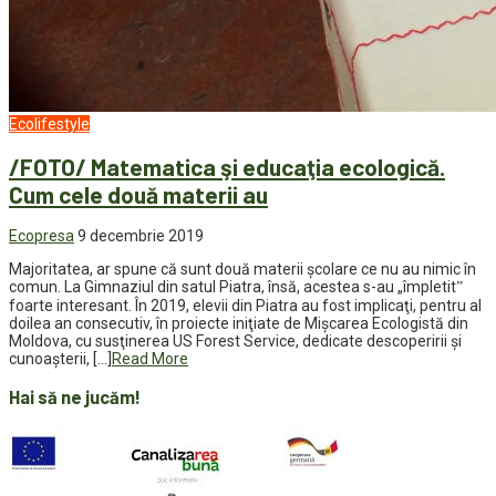
Ecolifestyle
/FOTO/ Matematica şi educaţia ecologică.
Cum cele două materii au
Ecopresa
9 decembrie 2019
Majoritatea, ar spune că sunt două materii școlare ce nu au nimic în
comun. La Gimnaziul din satul Piatra, însă, acestea s-au „împletitˮ
foarte interesant. În 2019, elevii din Piatra au fost implicaţi, pentru al
doilea an consecutiv, în proiecte iniţiate de Mişcarea Ecologistă din
Moldova, cu susţinerea US Forest Service, dedicate descoperirii şi
cunoaşterii, […]
Read More
Hai să ne jucăm!