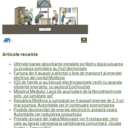
Articole recente
Ultimele baraje absorbante instalate pe Nistru după poluarea
cu produse petroliere au fost demontate
Furtuna din 6 august a afectat o linie de transport al energiei
electrice din nordul Moldovei
525 de familii și-au înlocuit electrocasnicele vechi cu aparate
eficiente energetic, cu ajutorul EcoVoucher
Ministrul Mediului: Lacul de acumulare de la Novodnestrovsk
este „pe jumătate gol”
Republica Moldova a cumpărat pe 4 august energie de 2-3 ori
mai scumpă. Autoritățile cer în continuare economisirea
Posibile deconectări de energie electrică în această seară.
Autoritățile cer reducerea consumului
Primele izvoare din Valea Molovateț vor fi restaurate: cinci
sate au lansat campania la sărbătoarea comunitară „Școală
Veche – Timpuri Noi”