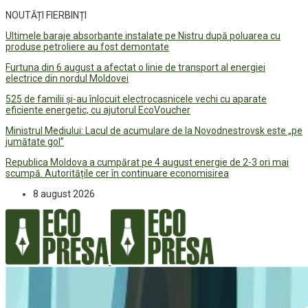
NOUTĂȚI FIERBINȚI
Ultimele baraje absorbante instalate pe Nistru după poluarea cu
produse petroliere au fost demontate
Furtuna din 6 august a afectat o linie de transport al energiei
electrice din nordul Moldovei
525 de familii și-au înlocuit electrocasnicele vechi cu aparate
eficiente energetic, cu ajutorul EcoVoucher
Ministrul Mediului: Lacul de acumulare de la Novodnestrovsk este „pe
jumătate gol”
Republica Moldova a cumpărat pe 4 august energie de 2-3 ori mai
scumpă. Autoritățile cer în continuare economisirea
8 august 2026