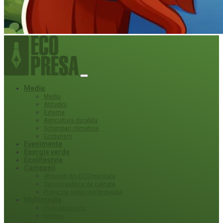
Mediu
Mediu
Atitudini
Externe
Agricultura durabila
Schimbari climatice
Ecoturism
Evenimente
Energie verde
Ecolifestyle
Campanii
#Povești din ECOmunitate
Servicii publice de calitate
Protecție ariilor (ne)protejate
Multimedia
Podcasturi eco
Interviu