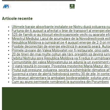
Articole recente
Ultimele baraje absorbante instalate pe Nistru după poluarea c
Furtuna din 6 august a afectat o linie de transport al energiei el
525 de familii și-au înlocuit electrocasnicele vechi cu aparate e
Ministrul Mediului: Lacul de acumulare de la Novodnestrovsk est
Republica Moldova a cumpărat pe 4 august energie de 2-3 ori ma
Posibile deconectări de energie electrică în această seară. Auto
Primele izvoare din Valea Molovateț vor fi restaurate: cinci sa
20 de tineri din mai multe colțuri ale țării, pregătiți să devină jur
Debitul Nistrului spre Republica Moldova va fi redus în următoa
Comunitățile din valea Molovatețului se adună la un eveniment c
O viață țesută în covoare. Povestea meșteriței Maria Mazur di
Prutul sub presiune: poluarea, seceta și schimbările climatice a
Guvernul a stare de alertă hidrologică pentru 30 de zile, în contex
Din deșeuri alimentare la ambalaje biodegradabile: soluția unei
Cum au ajuns permisele românești la gunoiștea din Porumbeni