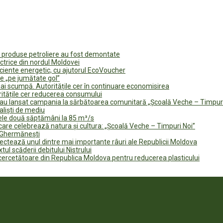
u produse petroliere au fost demontate
ectrice din nordul Moldovei
ficiente energetic, cu ajutorul EcoVoucher
e „pe jumătate gol”
i scumpă. Autoritățile cer în continuare economisirea
ritățile cer reducerea consumului
te au lansat campania la sărbătoarea comunitară „Școală Veche – Timpur
naliști de mediu
rele două săptămâni la 85 m³/s
are celebrează natura și cultura: „Școală Veche – Timpuri Noi”
n Ghermănești
fectează unul dintre mai importante râuri ale Republicii Moldova
tul scăderii debitului Nistrului
 cercetătoare din Republica Moldova pentru reducerea plasticului