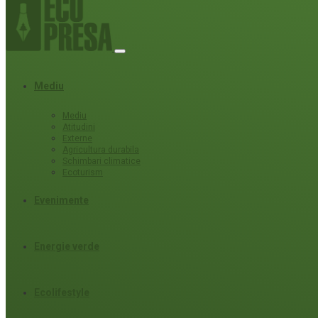
Mediu
Mediu
Atitudini
Externe
Agricultura durabila
Schimbari climatice
Ecoturism
Evenimente
Energie verde
Ecolifestyle