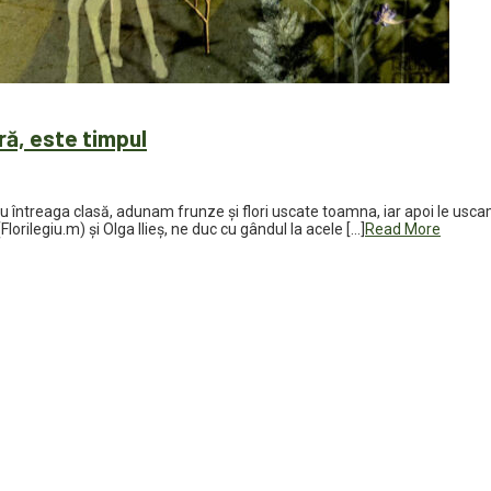
ră, este timpul
cu întreaga clasă, adunam frunze și flori uscate toamna, iar apoi le uscam 
orilegiu.m) și Olga Ilieș, ne duc cu gândul la acele […]
Read More