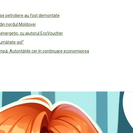
use petroliere au fost demontate
 din nordul Moldovei
e energetic, cu ajutorul EcoVoucher
jumătate gol”
pă. Autoritățile cer în continuare economisirea