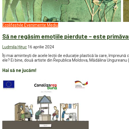
Ecolifestyle
Evenimente
Mediu
Să ne regăsim emoțiile pierdute – este primăva
Ludmila Hițuc
16 aprilie 2024
Îți mai amintești de acele lecții de educație plastică la care, împreună 
ele? Ei bine, două artiste din Republica Moldova, Mădălina Ungureanu (Fl
Hai să ne jucăm!