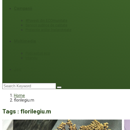
Campanii
#Povești din ECOmunitate
Servicii publice de calitate
Protecție ariilor (ne)protejate
Multimedia
Podcasturi eco
Interviu
Joc
Home
florilegiu.m
Tags : florilegiu.m