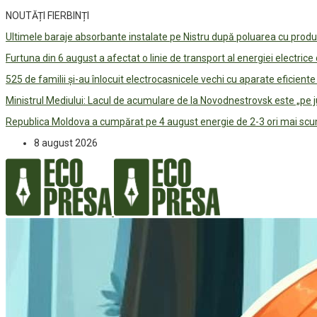
NOUTĂȚI FIERBINȚI
Ultimele baraje absorbante instalate pe Nistru după poluarea cu prod
Furtuna din 6 august a afectat o linie de transport al energiei electrice
525 de familii și-au înlocuit electrocasnicele vechi cu aparate eficient
Ministrul Mediului: Lacul de acumulare de la Novodnestrovsk este „pe 
Republica Moldova a cumpărat pe 4 august energie de 2-3 ori mai scum
8 august 2026