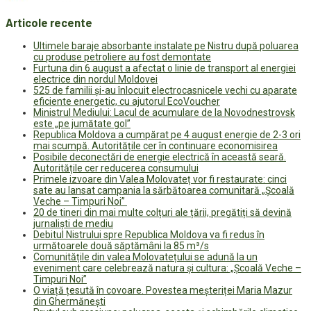
Articole recente
Ultimele baraje absorbante instalate pe Nistru după poluarea
cu produse petroliere au fost demontate
Furtuna din 6 august a afectat o linie de transport al energiei
electrice din nordul Moldovei
525 de familii și-au înlocuit electrocasnicele vechi cu aparate
eficiente energetic, cu ajutorul EcoVoucher
Ministrul Mediului: Lacul de acumulare de la Novodnestrovsk
este „pe jumătate gol”
Republica Moldova a cumpărat pe 4 august energie de 2-3 ori
mai scumpă. Autoritățile cer în continuare economisirea
Posibile deconectări de energie electrică în această seară.
Autoritățile cer reducerea consumului
Primele izvoare din Valea Molovateț vor fi restaurate: cinci
sate au lansat campania la sărbătoarea comunitară „Școală
Veche – Timpuri Noi”
20 de tineri din mai multe colțuri ale țării, pregătiți să devină
jurnaliști de mediu
Debitul Nistrului spre Republica Moldova va fi redus în
următoarele două săptămâni la 85 m³/s
Comunitățile din valea Molovatețului se adună la un
eveniment care celebrează natura și cultura: „Școală Veche –
Timpuri Noi”
O viață țesută în covoare. Povestea meșteriței Maria Mazur
din Ghermănești