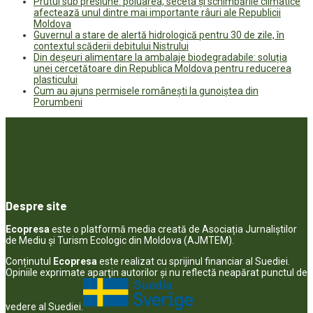
Prutul sub presiune: poluarea, seceta și schimbările climatice
afectează unul dintre mai importante râuri ale Republicii
Moldova
Guvernul a stare de alertă hidrologică pentru 30 de zile, în
contextul scăderii debitului Nistrului
Din deșeuri alimentare la ambalaje biodegradabile: soluția
unei cercetătoare din Republica Moldova pentru reducerea
plasticului
Cum au ajuns permisele românești la gunoiștea din
Porumbeni
Despre site
Ecopresa
este o platformă media creată de Asociația Jurnaliștilor
de Mediu și Turism Ecologic din Moldova (AJMTEM).
Conținutul
Ecopresa
este realizat cu sprijinul financiar al Suediei.
Opiniile exprimate aparţin autorilor şi nu reflectă neapărat punctul de
vedere al Suediei.