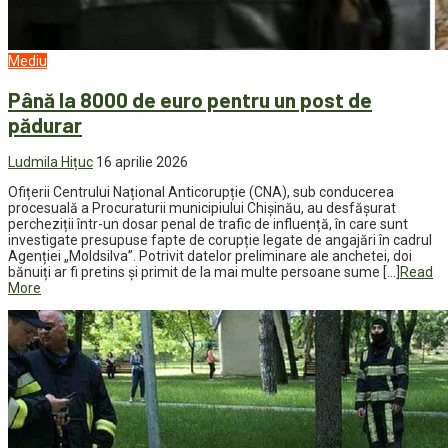
Mediu
Până la 8000 de euro pentru un post de
pădurar
Ludmila Hițuc
16 aprilie 2026
Ofițerii Centrului Național Anticorupție (CNA), sub conducerea
procesuală a Procuraturii municipiului Chișinău, au desfășurat
percheziții într-un dosar penal de trafic de influență, în care sunt
investigate presupuse fapte de corupție legate de angajări în cadrul
Agenției „Moldsilva”. Potrivit datelor preliminare ale anchetei, doi
bănuiți ar fi pretins și primit de la mai multe persoane sume […]
Read
More