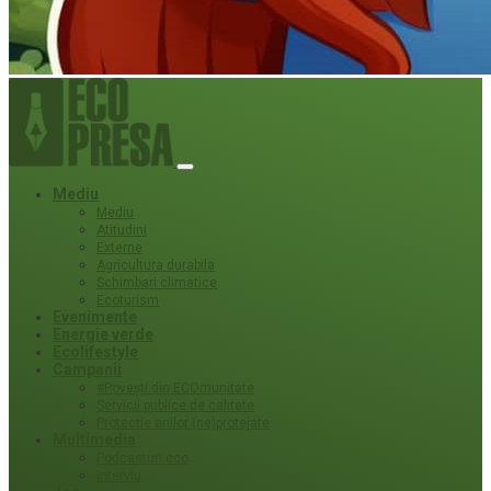
Mediu
Mediu
Atitudini
Externe
Agricultura durabila
Schimbari climatice
Ecoturism
Evenimente
Energie verde
Ecolifestyle
Campanii
#Povești din ECOmunitate
Servicii publice de calitate
Protecție ariilor (ne)protejate
Multimedia
Podcasturi eco
Interviu