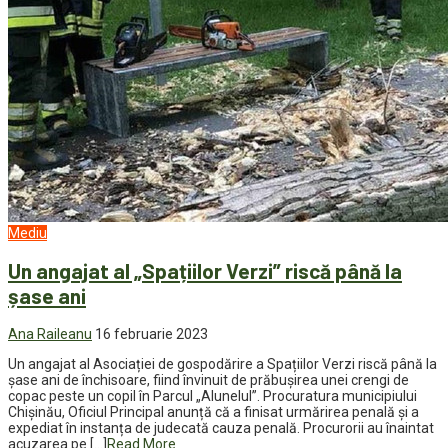
Mediu
Un angajat al „Spațiilor Verzi” riscă până la
șase ani
Ana Raileanu
16 februarie 2023
Un angajat al Asociației de gospodărire a Spațiilor Verzi riscă până la
șase ani de închisoare, fiind învinuit de prăbușirea unei crengi de
copac peste un copil în Parcul „Alunelul”. Procuratura municipiului
Chișinău, Oficiul Principal anunță că a finisat urmărirea penală și a
expediat în instanța de judecată cauza penală. Procurorii au înaintat
acuzarea pe […]
Read More