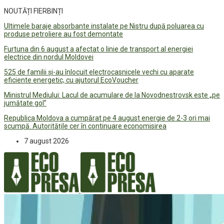
NOUTĂȚI FIERBINȚI
Ultimele baraje absorbante instalate pe Nistru după poluarea cu
produse petroliere au fost demontate
Furtuna din 6 august a afectat o linie de transport al energiei
electrice din nordul Moldovei
525 de familii și-au înlocuit electrocasnicele vechi cu aparate
eficiente energetic, cu ajutorul EcoVoucher
Ministrul Mediului: Lacul de acumulare de la Novodnestrovsk este „pe
jumătate gol”
Republica Moldova a cumpărat pe 4 august energie de 2-3 ori mai
scumpă. Autoritățile cer în continuare economisirea
7 august 2026