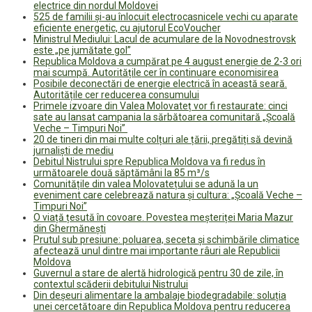
electrice din nordul Moldovei
525 de familii și-au înlocuit electrocasnicele vechi cu aparate
eficiente energetic, cu ajutorul EcoVoucher
Ministrul Mediului: Lacul de acumulare de la Novodnestrovsk
este „pe jumătate gol”
Republica Moldova a cumpărat pe 4 august energie de 2-3 ori
mai scumpă. Autoritățile cer în continuare economisirea
Posibile deconectări de energie electrică în această seară.
Autoritățile cer reducerea consumului
Primele izvoare din Valea Molovateț vor fi restaurate: cinci
sate au lansat campania la sărbătoarea comunitară „Școală
Veche – Timpuri Noi”
20 de tineri din mai multe colțuri ale țării, pregătiți să devină
jurnaliști de mediu
Debitul Nistrului spre Republica Moldova va fi redus în
următoarele două săptămâni la 85 m³/s
Comunitățile din valea Molovatețului se adună la un
eveniment care celebrează natura și cultura: „Școală Veche –
Timpuri Noi”
O viață țesută în covoare. Povestea meșteriței Maria Mazur
din Ghermănești
Prutul sub presiune: poluarea, seceta și schimbările climatice
afectează unul dintre mai importante râuri ale Republicii
Moldova
Guvernul a stare de alertă hidrologică pentru 30 de zile, în
contextul scăderii debitului Nistrului
Din deșeuri alimentare la ambalaje biodegradabile: soluția
unei cercetătoare din Republica Moldova pentru reducerea