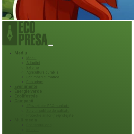
Mediu
Mediu
Atitudini
Externe
Agricultura durabila
Schimbari climatice
Ecoturism
Evenimente
Energie verde
Ecolifestyle
Campanii
#Povești din ECOmunitate
Servicii publice de calitate
Protecție ariilor (ne)protejate
Multimedia
Podcasturi eco
Interviu