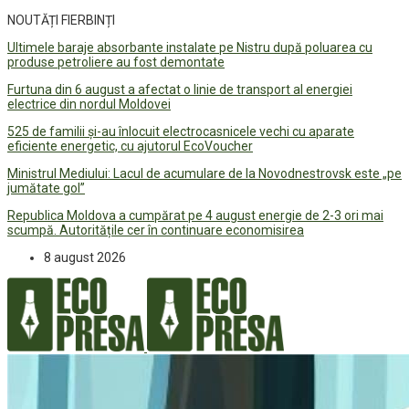
NOUTĂȚI FIERBINȚI
Ultimele baraje absorbante instalate pe Nistru după poluarea cu
produse petroliere au fost demontate
Furtuna din 6 august a afectat o linie de transport al energiei
electrice din nordul Moldovei
525 de familii și-au înlocuit electrocasnicele vechi cu aparate
eficiente energetic, cu ajutorul EcoVoucher
Ministrul Mediului: Lacul de acumulare de la Novodnestrovsk este „pe
jumătate gol”
Republica Moldova a cumpărat pe 4 august energie de 2-3 ori mai
scumpă. Autoritățile cer în continuare economisirea
8 august 2026