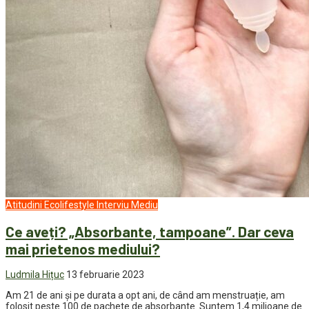
Atitudini
Ecolifestyle
Interviu
Mediu
Ce aveți? „Absorbante, tampoane”. Dar ceva
mai prietenos mediului?
Ludmila Hițuc
13 februarie 2023
Am 21 de ani și pe durata a opt ani, de când am menstruație, am
folosit peste 100 de pachete de absorbante. Suntem 1,4 milioane de