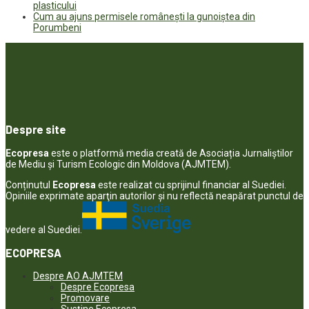
plasticului
Cum au ajuns permisele românești la gunoiștea din
Porumbeni
Despre site
Ecopresa
este o platformă media creată de Asociația Jurnaliștilor
de Mediu și Turism Ecologic din Moldova (AJMTEM).
Conținutul
Ecopresa
este realizat cu sprijinul financiar al Suediei.
Opiniile exprimate aparţin autorilor şi nu reflectă neapărat punctul de
vedere al Suediei.
ECOPRESA
Despre AO AJMTEM
Despre Ecopresa
Promovare