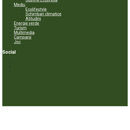
Susține Ecopresa
Mediu
Ecolifestyle
Schimbari climatice
Atitudini
Energie verde
Turism
Multimedia
Campanii
Joc
Social
© ECOPRESA. All rights reserved *** Preluarea textelor care aparțin
www.ecopresa.md poate fi făcută doar cu indicarea sursei și link
activ către subiectul preluat.