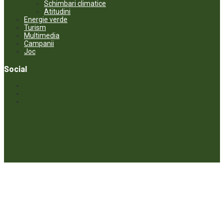
Schimbari climatice
Atitudini
Energie verde
Turism
Multimedia
Campanii
Joc
Social
© ECOPRESA. All rights reserved *** Preluarea textelor care aparțin
www.ecopresa.md poate fi făcută doar cu indicarea sursei și link
activ către subiectul preluat.