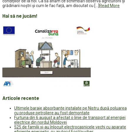
condițiilor de la noi. Ca să aflăm ce schimbări observă agricultorii și
grădinarii noștri și cum le fac față, am discutat cu […]
Read More
Hai să ne jucăm!
Articole recente
Ultimele baraje absorbante instalate pe Nistru după poluarea
cu produse petroliere au fost demontate
Furtuna din 6 august a afectat o linie de transport al energiei
electrice din nordul Moldovei
525 de familii și-au înlocuit electrocasnicele vechi cu aparate
eficiente energetic, cu ajutorul EcoVoucher