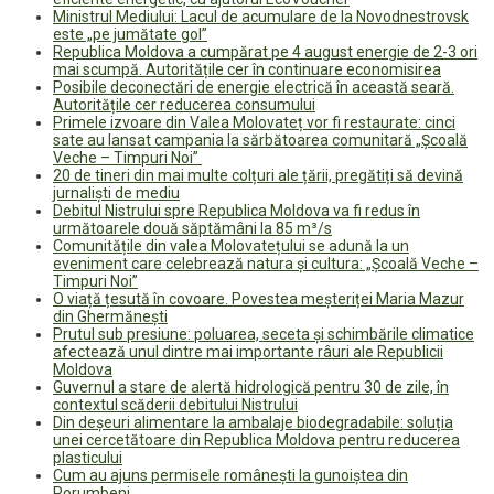
Ministrul Mediului: Lacul de acumulare de la Novodnestrovsk
este „pe jumătate gol”
Republica Moldova a cumpărat pe 4 august energie de 2-3 ori
mai scumpă. Autoritățile cer în continuare economisirea
Posibile deconectări de energie electrică în această seară.
Autoritățile cer reducerea consumului
Primele izvoare din Valea Molovateț vor fi restaurate: cinci
sate au lansat campania la sărbătoarea comunitară „Școală
Veche – Timpuri Noi”
20 de tineri din mai multe colțuri ale țării, pregătiți să devină
jurnaliști de mediu
Debitul Nistrului spre Republica Moldova va fi redus în
următoarele două săptămâni la 85 m³/s
Comunitățile din valea Molovatețului se adună la un
eveniment care celebrează natura și cultura: „Școală Veche –
Timpuri Noi”
O viață țesută în covoare. Povestea meșteriței Maria Mazur
din Ghermănești
Prutul sub presiune: poluarea, seceta și schimbările climatice
afectează unul dintre mai importante râuri ale Republicii
Moldova
Guvernul a stare de alertă hidrologică pentru 30 de zile, în
contextul scăderii debitului Nistrului
Din deșeuri alimentare la ambalaje biodegradabile: soluția
unei cercetătoare din Republica Moldova pentru reducerea
plasticului
Cum au ajuns permisele românești la gunoiștea din
Porumbeni