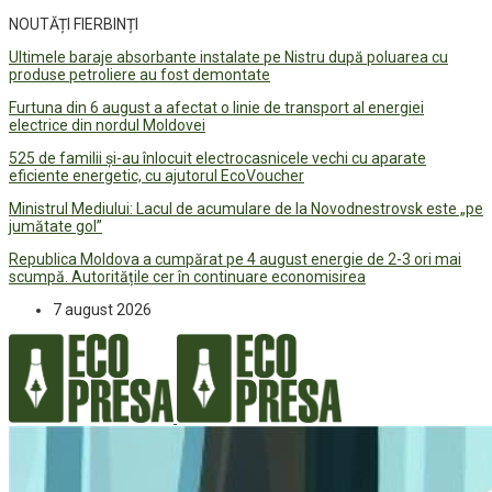
NOUTĂȚI FIERBINȚI
Ultimele baraje absorbante instalate pe Nistru după poluarea cu
produse petroliere au fost demontate
Furtuna din 6 august a afectat o linie de transport al energiei
electrice din nordul Moldovei
525 de familii și-au înlocuit electrocasnicele vechi cu aparate
eficiente energetic, cu ajutorul EcoVoucher
Ministrul Mediului: Lacul de acumulare de la Novodnestrovsk este „pe
jumătate gol”
Republica Moldova a cumpărat pe 4 august energie de 2-3 ori mai
scumpă. Autoritățile cer în continuare economisirea
7 august 2026