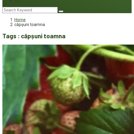
Joc
Home
căpșuni toamna
Tags : căpșuni toamna