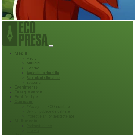
Mediu
Mediu
Atitudini
Externe
Agricultura durabila
Schimbari climatice
Ecoturism
Evenimente
Energie verde
Ecolifestyle
Campanii
#Povești din ECOmunitate
Servicii publice de calitate
Protecție ariilor (ne)protejate
Multimedia
Podcasturi eco
Interviu