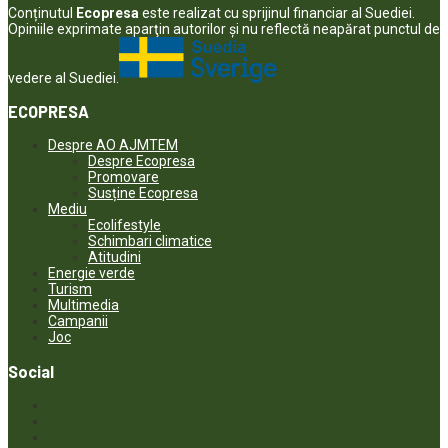
Conținutul
Ecopresa
este realizat cu sprijinul financiar al Suediei.
Opiniile exprimate aparţin autorilor şi nu reflectă neapărat punctul de
vedere al Suediei.
ECOPRESA
Despre AO AJMTEM
Despre Ecopresa
Promovare
Susține Ecopresa
Mediu
Ecolifestyle
Schimbari climatice
Atitudini
Energie verde
Turism
Multimedia
Campanii
Joc
Social