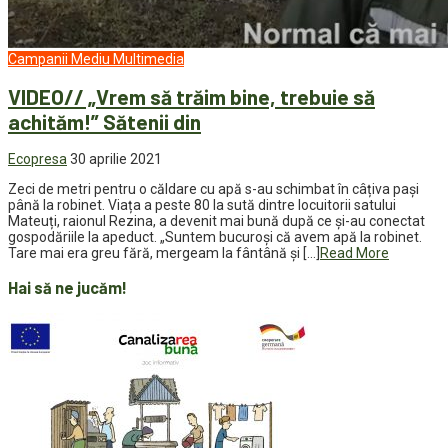
Campanii
Mediu
Multimedia
VIDEO// „Vrem să trăim bine, trebuie să
achităm!” Sătenii din
Ecopresa
30 aprilie 2021
Zeci de metri pentru o căldare cu apă s-au schimbat în câțiva pași
până la robinet. Viața a peste 80 la sută dintre locuitorii satului
Mateuți, raionul Rezina, a devenit mai bună după ce și-au conectat
gospodăriile la apeduct. „Suntem bucuroși că avem apă la robinet.
Tare mai era greu fără, mergeam la fântână și […]
Read More
Hai să ne jucăm!