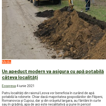
Mediu
Un apeduct modern va asigura cu apă potabilă
câteva localități
Ecopresa
4 iunie 2021
Patru localități din raionul Leova vor beneficia în curând de apă
potabilă la robinete. Chiar dacă majoritatea gospodăriilor din Filipeni,
Romanovca și Cupcui, dar și din orășelul Iargara, au fântâni în curte
sau în grădină, apa de aici este necalitativă și pune în pericol