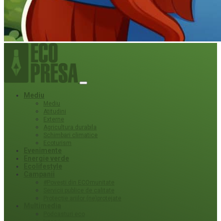
Mediu
Mediu
Atitudini
Externe
Agricultura durabila
Schimbari climatice
Ecoturism
Evenimente
Energie verde
Ecolifestyle
Campanii
#Povești din ECOmunitate
Servicii publice de calitate
Protecție ariilor (ne)protejate
Multimedia
Podcasturi eco