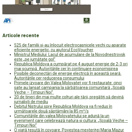
Articole recente
525 de familii și-au înlocuit electrocasnicele vechi cu aparate
eficiente energetic, cu ajutorul EcoVoucher
Ministrul Mediului: Lacul de acumulare de la Novodnestrovsk
este „pe jumătate gol”
Republica Moldova a cumpărat pe 4 august energie de 2-3 ori
mai scumpă. Autoritățile cer în continuare economisirea
Posibile deconectări de energie electrică în această seară.
Autoritățile cer reducerea consumului
Primele izvoare din Valea Molovateț vor fi restaurate: cinci
sate au lansat campania la sărbătoarea comunitară „Școală
Veche – Timpuri Noi”
20 de tineri din mai multe colțuri ale țării, pregătiți să devină
jurnaliști de mediu
Debitul Nistrului spre Republica Moldova va fi redus în
următoarele două săptămâni la 85 m³/s
Comunitățile din valea Molovatețului se adună la un
eveniment care celebrează natura și cultura: „Școală Veche –
Timpuri Noi”
O viață țesută în covoare. Povestea meșteriței Maria Mazur