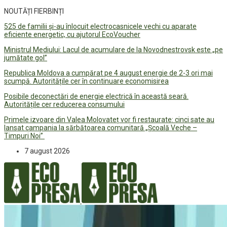
NOUTĂȚI FIERBINȚI
525 de familii și-au înlocuit electrocasnicele vechi cu aparate
eficiente energetic, cu ajutorul EcoVoucher
Ministrul Mediului: Lacul de acumulare de la Novodnestrovsk este „pe
jumătate gol”
Republica Moldova a cumpărat pe 4 august energie de 2-3 ori mai
scumpă. Autoritățile cer în continuare economisirea
Posibile deconectări de energie electrică în această seară.
Autoritățile cer reducerea consumului
Primele izvoare din Valea Molovateț vor fi restaurate: cinci sate au
lansat campania la sărbătoarea comunitară „Școală Veche –
Timpuri Noi”
7 august 2026