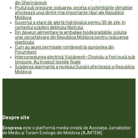
din Ghermănești
Prutul sub presiune: poluarea, seceta și schimbările climatice
afectează unul dintre mai importante râuri ale Republicii
Moldova
Guvernul a stare de alertă hidrologică pentru 30 de zile, în
contextul scăderii debitului Nistrului
Din deșeuri alimentare la ambalaje biodegradabile: soluția
unei cercetătoare din Republica Moldova pentru reducerea
plasticului
Cum au ajuns permisele românești la gunoiștea din
Porumbeni
Interconexiunea electrică Vulcănești–Chișinău a fost pusă sub
tensiune. Au început testele finale
Scăderea alarmantă a nivelului Dunării afectează și Republica
Moldova
Despre site
Ecopresa
este o platformă media creată de Asociația Jurnaliștilor
de Mediu și Turism Ecologic din Moldova (AJMTEM).