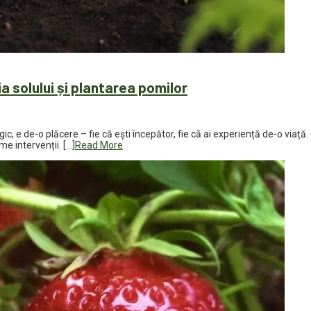
ia solului și plantarea pomilor
ic, e de-o plăcere – fie că ești începător, fie că ai experiență de-o viaț
me intervenții. […]
Read More