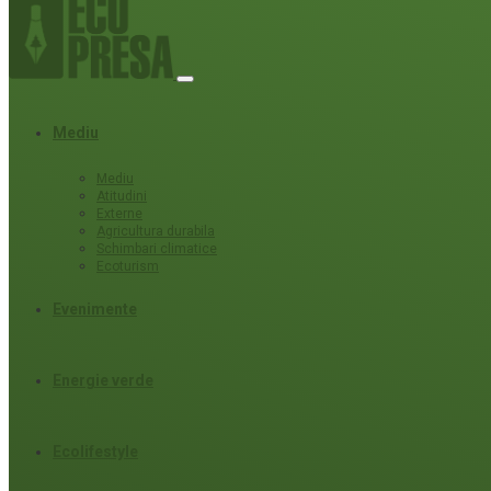
Mediu
Mediu
Atitudini
Externe
Agricultura durabila
Schimbari climatice
Ecoturism
Evenimente
Energie verde
Ecolifestyle