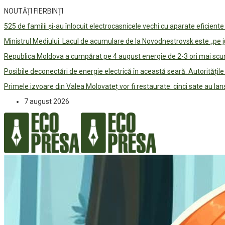
NOUTĂȚI FIERBINȚI
525 de familii și-au înlocuit electrocasnicele vechi cu aparate eficient
Ministrul Mediului: Lacul de acumulare de la Novodnestrovsk este „pe 
Republica Moldova a cumpărat pe 4 august energie de 2-3 ori mai scum
Posibile deconectări de energie electrică în această seară. Autorități
Primele izvoare din Valea Molovateț vor fi restaurate: cinci sate au 
7 august 2026