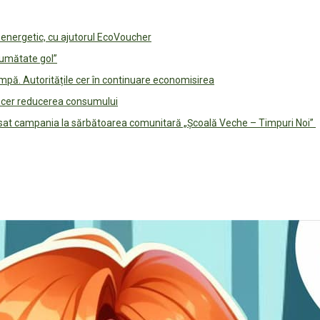
e energetic, cu ajutorul EcoVoucher
jumătate gol”
pă. Autoritățile cer în continuare economisirea
le cer reducerea consumului
lansat campania la sărbătoarea comunitară „Școală Veche – Timpuri Noi”