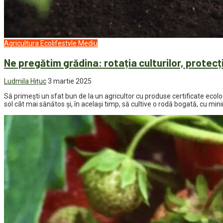
Agricultura
Ecolifestyle
Mediu
Ne pregătim grădina: rotația culturilor, protecț
Ludmila Hițuc
3 martie 2025
Să primești un sfat bun de la un agricultor cu produse certificate ecolog
sol cât mai sănătos și, în același timp, să cultive o rodă bogată, cu mini