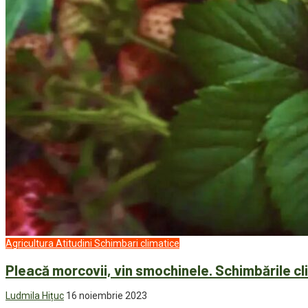
Agricultura
Atitudini
Schimbari climatice
Pleacă morcovii, vin smochinele. Schimbările c
Ludmila Hițuc
16 noiembrie 2023