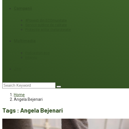
Campanii
#Povești din ECOmunitate
Servicii publice de calitate
Protecție ariilor (ne)protejate
Multimedia
Podcasturi eco
Interviu
Joc
Home
Angela Bejenari
Tags : Angela Bejenari