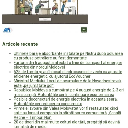
Articole recente
Ultimele baraje absorbante instalate pe Nistru după poluarea
cu produse petroliere au fost demontate
Furtuna din 6 august a afectat o linie de transport al energiei
electrice din nordul Moldovei
525 de familii și-au înlocuit electrocasnicele vechi cu aparate
eficiente energetic, cu ajutorul EcoVoucher
Ministrul Mediului: Lacul de acumulare de la Novodnestrovsk
este „pe jumătate gol”
Republica Moldova a cumpărat pe 4 august energie de 2-3 ori
mai scumpă. Autoritățile cer în continuare economisirea
Posibile deconectări de energie electrică în această seară.
Autoritățile cer reducerea consumului
Primele izvoare din Valea Molovateț vor fi restaurate: cinci
sate au lansat campania la sărbătoarea comunitară „Școală
Veche – Timpuri Noi”
20 de tineri din mai multe colțuri ale țării, pregătiți să devină
jurnaliști de mediu