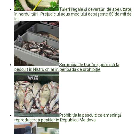
Tăieri ilegale și deversări de ape uzate
în nordul țării. Prejudiciul adus mediului depășește 68 de mii de
lei
Scrumbia de Dunăre, permisă la
pescuit în Nistru chiar în perioada de prohibiție
Prohibiția la pescuit: ce amenință
reproducerea peștilor în Republica Moldova