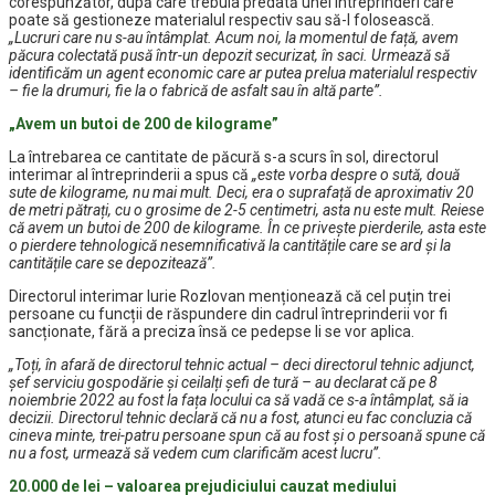
corespunzător, după care trebuia predată unei întreprinderi care
poate să gestioneze materialul respectiv sau să-l folosească.
„Lucruri care nu s-au întâmplat. Acum noi, la momentul de față, avem
păcura colectată pusă într-un depozit securizat, în saci. Urmează să
identificăm un agent economic care ar putea prelua materialul respectiv
– fie la drumuri, fie la o fabrică de asfalt sau în altă parte”.
„Avem un butoi de 200 de kilograme”
La întrebarea ce cantitate de păcură s-a scurs în sol, directorul
interimar al întreprinderii a spus că
„este vorba despre o sută, două
sute de kilograme, nu mai mult. Deci, era o suprafață de aproximativ 20
de metri pătrați, cu o grosime de 2-5 centimetri, asta nu este mult. Reiese
că avem un butoi de 200 de kilograme. În ce privește pierderile, asta este
o pierdere tehnologică nesemnificativă la cantitățile care se ard și la
cantitățile care se depozitează”.
Directorul interimar Iurie Rozlovan menționează că cel puțin trei
persoane cu funcții de răspundere din cadrul întreprinderii vor fi
sancționate, fără a preciza însă ce pedepse li se vor aplica.
„Toți, în afară de directorul tehnic actual – deci directorul tehnic adjunct,
șef serviciu gospodărie și ceilalți șefi de tură – au declarat că pe 8
noiembrie 2022 au fost la fața locului ca să vadă ce s-a întâmplat, să ia
decizii. Directorul tehnic declară că nu a fost, atunci eu fac concluzia că
cineva minte, trei-patru persoane spun că au fost și o persoană spune că
nu a fost, urmează să vedem cum clarificăm acest lucru”.
20.000 de lei – valoarea prejudiciului cauzat mediului