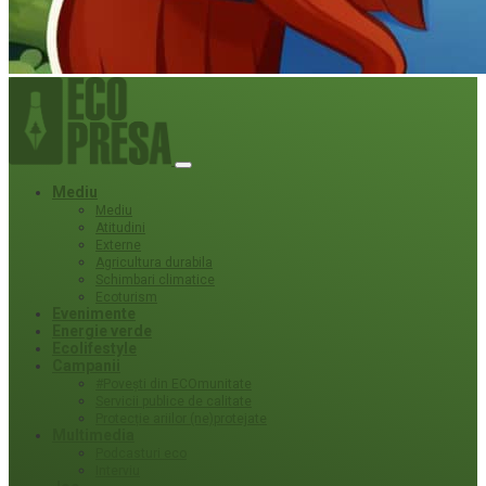
Mediu
Mediu
Atitudini
Externe
Agricultura durabila
Schimbari climatice
Ecoturism
Evenimente
Energie verde
Ecolifestyle
Campanii
#Povești din ECOmunitate
Servicii publice de calitate
Protecție ariilor (ne)protejate
Multimedia
Podcasturi eco
Interviu