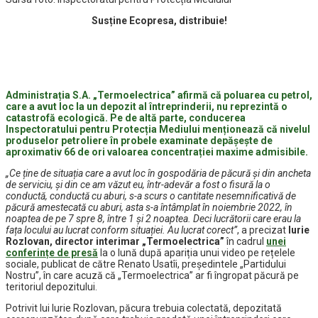
Susține Ecopresa, distribuie!
Administrația S.A. „Termoelectrica” afirmă că poluarea cu petrol,
care a avut loc la un depozit al întreprinderii, nu reprezintă o
catastrofă ecologică. Pe de altă parte, conducerea
Inspectoratului pentru Protecția Mediului menționează că nivelul
produselor petroliere în probele examinate depășește de
aproximativ 66 de ori valoarea concentrației maxime admisibile.
„Ce ține de situația care a avut loc în gospodăria de păcură și din ancheta
de serviciu, și din ce am văzut eu, într-adevăr a fost o fisură la o
conductă, conductă cu aburi, s-a scurs o cantitate nesemnificativă de
păcură amestecată cu aburi, asta s-a întâmplat în noiembrie 2022, în
noaptea de pe 7 spre 8, între 1 și 2 noaptea. Deci lucrătorii care erau la
fața locului au lucrat conform situației. Au lucrat corect”
, a precizat
Iurie
Rozlovan, director interimar „Termoelectrica”
în cadrul
unei
conferințe de presă
la o lună după apariția unui video pe rețelele
sociale, publicat de către Renato Usatîi, președintele „Partidului
Nostru”, în care acuză că „Termoelectrica” ar fi îngropat păcură pe
teritoriul depozitului.
Potrivit lui Iurie Rozlovan, păcura trebuia colectată, depozitată