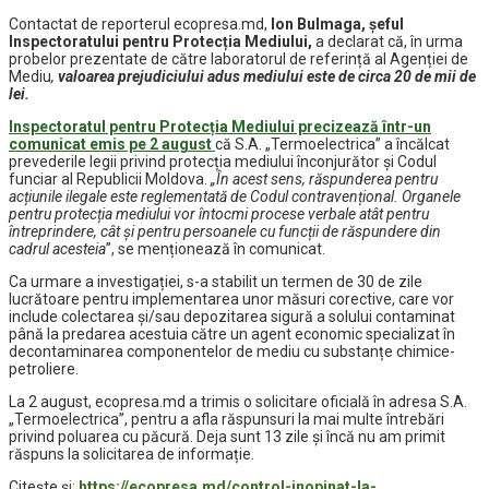
Contactat de reporterul ecopresa.md,
Ion Bulmaga, șeful
Inspectoratului pentru Protecția Mediului,
a declarat că, în urma
probelor prezentate de către laboratorul de referință al Agenției de
Mediu
,
valoarea prejudiciului adus mediului este de circa 20 de mii de
lei.
Inspectoratul pentru Protecția Mediului precizează într-un
comunicat emis pe 2 august
că S.A. „Termoelectrica” a încălcat
prevederile legii privind protecția mediului înconjurător și Codul
funciar al Republicii Moldova.
„În acest sens, răspunderea pentru
acțiunile ilegale este reglementată de Codul contravențional. Organele
pentru protecția mediului vor întocmi procese verbale atât pentru
întreprindere, cât și pe
nt
ru
persoanele cu funcții de răspundere din
cadrul acesteia
”, se menționează în comunicat.
Ca urmare a investigației, s-a stabilit un termen de 30 de zile
lucrătoare pentru implementarea unor măsuri corective, care vor
include colectarea și/sau depozitarea sigură a solului contaminat
până la predarea acestuia către un agent economic specializat în
decontaminarea componentelor de mediu cu substanțe chimice-
petroliere.
La 2 august, ecopresa.md a trimis o solicitare oficială în adresa S.A.
„Termoelectrica”, pentru a afla răspunsuri la mai multe întrebări
privind poluarea cu păcură. Deja sunt 13 zile și încă nu am primit
răspuns la solicitarea de informație.
Citește ș
i:
https://ecopresa.md/control-inopinat-la-