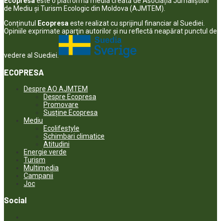
Ecopresa
este o platformă media creată de Asociația Jurnaliștilor
de Mediu și Turism Ecologic din Moldova (AJMTEM).
Conținutul
Ecopresa
este realizat cu sprijinul financiar al Suediei.
Opiniile exprimate aparţin autorilor şi nu reflectă neapărat punctul de
vedere al Suediei.
ECOPRESA
Despre AO AJMTEM
Despre Ecopresa
Promovare
Susține Ecopresa
Mediu
Ecolifestyle
Schimbari climatice
Atitudini
Energie verde
Turism
Multimedia
Campanii
Joc
Social