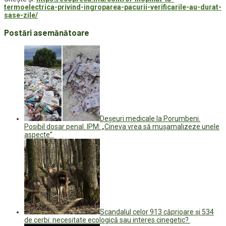
termoelectrica-privind-ingroparea-pacurii-verificarile-au-durat-
sase-zile/
Postări asemănătoare
Deșeuri medicale la Porumbeni.
Posibil dosar penal. IPM: „Cineva vrea să mușamalizeze unele
aspecte”
Scandalul celor 913 căprioare și 534
de cerbi: necesitate ecologică sau interes cinegetic?