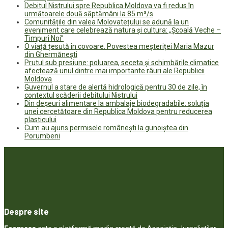
Debitul Nistrului spre Republica Moldova va fi redus în
următoarele două săptămâni la 85 m³/s
Comunitățile din valea Molovatețului se adună la un
eveniment care celebrează natura și cultura: „Școală Veche –
Timpuri Noi”
O viață țesută în covoare. Povestea meșteriței Maria Mazur
din Ghermănești
Prutul sub presiune: poluarea, seceta și schimbările climatice
afectează unul dintre mai importante râuri ale Republicii
Moldova
Guvernul a stare de alertă hidrologică pentru 30 de zile, în
contextul scăderii debitului Nistrului
Din deșeuri alimentare la ambalaje biodegradabile: soluția
unei cercetătoare din Republica Moldova pentru reducerea
plasticului
Cum au ajuns permisele românești la gunoiștea din
Porumbeni
Despre site