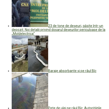
23 de tone de deșeuri, găsite într-un
depozit. Noi detalii privind dosarul deșeurilor periculoase de la
„Moldelectrica”
Baraje absorbante și pe râul Bîc
Pete de ulei pe râul Bîc. Autoritățile