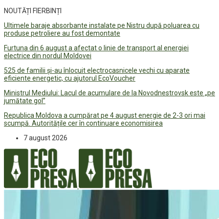
NOUTĂȚI FIERBINȚI
Ultimele baraje absorbante instalate pe Nistru după poluarea cu
produse petroliere au fost demontate
Furtuna din 6 august a afectat o linie de transport al energiei
electrice din nordul Moldovei
525 de familii și-au înlocuit electrocasnicele vechi cu aparate
eficiente energetic, cu ajutorul EcoVoucher
Ministrul Mediului: Lacul de acumulare de la Novodnestrovsk este „pe
jumătate gol”
Republica Moldova a cumpărat pe 4 august energie de 2-3 ori mai
scumpă. Autoritățile cer în continuare economisirea
7 august 2026