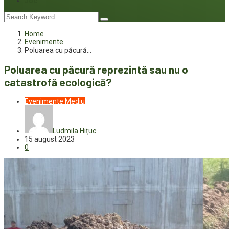
Joc
Home
Evenimente
Poluarea cu păcură…
Poluarea cu păcură reprezintă sau nu o
catastrofă ecologică?
Evenimente
Mediu
Ludmila Hițuc
15 august 2023
0