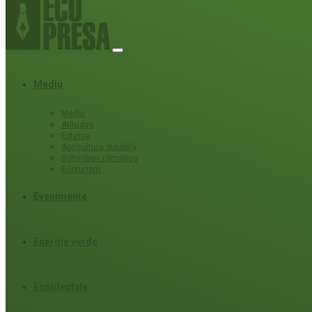
Mediu
Mediu
Atitudini
Externe
Agricultura durabila
Schimbari climatice
Ecoturism
Evenimente
Energie verde
Ecolifestyle