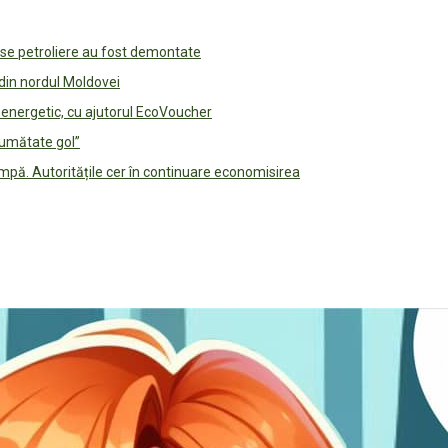
use petroliere au fost demontate
 din nordul Moldovei
e energetic, cu ajutorul EcoVoucher
jumătate gol”
pă. Autoritățile cer în continuare economisirea