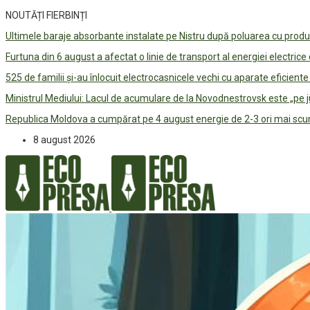
NOUTĂȚI FIERBINȚI
Ultimele baraje absorbante instalate pe Nistru după poluarea cu prod
Furtuna din 6 august a afectat o linie de transport al energiei electrice
525 de familii și-au înlocuit electrocasnicele vechi cu aparate eficient
Ministrul Mediului: Lacul de acumulare de la Novodnestrovsk este „pe 
Republica Moldova a cumpărat pe 4 august energie de 2-3 ori mai scum
8 august 2026