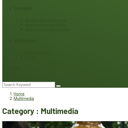
Campanii
#Povești din ECOmunitate
Servicii publice de calitate
Protecție ariilor (ne)protejate
Multimedia
Podcasturi eco
Interviu
Joc
Home
Multimedia
Category : Multimedia