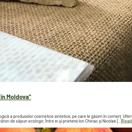
 în Moldova”
ologică a produselor cosmetice sintetice, pe care le găsim în comerț. Ul
i de săpun ecologic. Între ei şi prietenii Ion Chiriac și Nicolae […]
Read