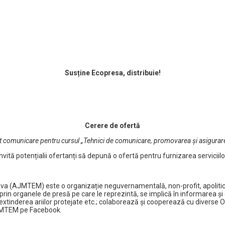
Susține Ecopresa, distribuie!
Cerere de ofertă
ert comunicare
pentru cursul „Tehnici de comunicare, promovarea și asigurarea 
nvită potențialii ofertanți să depună o ofertă pentru furnizarea servicii
a (AJMTEM) este o organizație neguvernamentală, non-profit, apolitică, cre
rin organele de presă pe care le reprezintă, se implică în informarea şi 
inderea ariilor protejate etc.; colaborează şi cooperează cu diverse ONG
JMTEM pe Facebook.