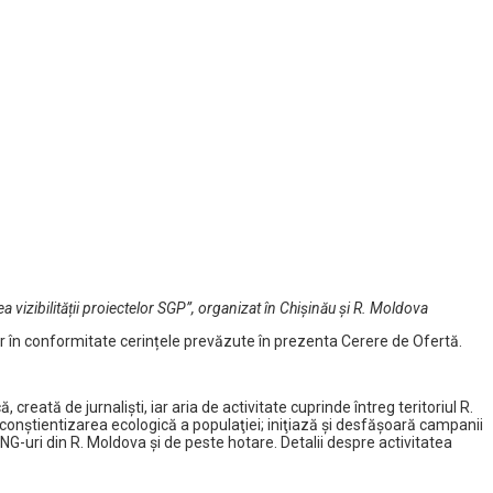
vizibilității proiectelor SGP”, organizat în Chișinău și R. Moldova
lor în conformitate cerințele prevăzute în prezenta Cerere de Ofertă.
ată de jurnalişti, iar aria de activitate cuprinde întreg teritoriul R.
conştientizarea ecologică a populaţiei; iniţiază şi desfăşoară campanii
-uri din R. Moldova şi de peste hotare. Detalii despre activitatea