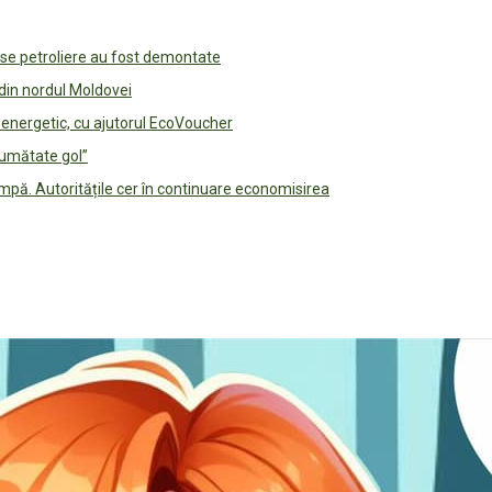
use petroliere au fost demontate
 din nordul Moldovei
e energetic, cu ajutorul EcoVoucher
jumătate gol”
pă. Autoritățile cer în continuare economisirea