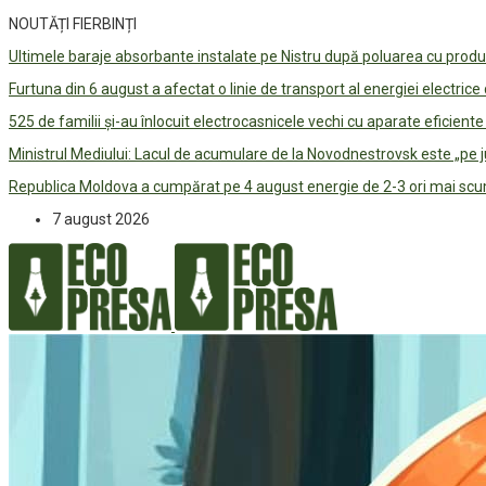
NOUTĂȚI FIERBINȚI
Ultimele baraje absorbante instalate pe Nistru după poluarea cu prod
Furtuna din 6 august a afectat o linie de transport al energiei electrice
525 de familii și-au înlocuit electrocasnicele vechi cu aparate eficient
Ministrul Mediului: Lacul de acumulare de la Novodnestrovsk este „pe 
Republica Moldova a cumpărat pe 4 august energie de 2-3 ori mai scum
7 august 2026