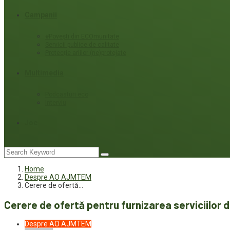
Campanii
#Povești din ECOmunitate
Servicii publice de calitate
Protecție ariilor (ne)protejate
Multimedia
Podcasturi eco
Interviu
Joc
Home
Despre AO AJMTEM
Cerere de ofertă…
Cerere de ofertă pentru furnizarea serviciilor
Despre AO AJMTEM