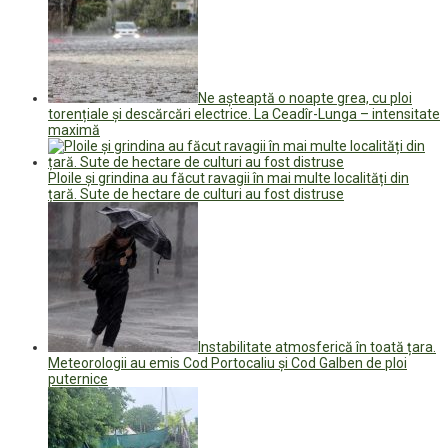
Ne așteaptă o noapte grea, cu ploi
torențiale și descărcări electrice. La Ceadîr-Lunga – intensitate
maximă
Ploile și grindina au făcut ravagii în mai multe localități din
țară. Sute de hectare de culturi au fost distruse
Instabilitate atmosferică în toată țara.
Meteorologii au emis Cod Portocaliu și Cod Galben de ploi
puternice