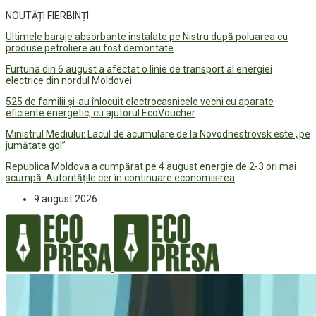
NOUTĂȚI FIERBINȚI
Ultimele baraje absorbante instalate pe Nistru după poluarea cu
produse petroliere au fost demontate
Furtuna din 6 august a afectat o linie de transport al energiei
electrice din nordul Moldovei
525 de familii și-au înlocuit electrocasnicele vechi cu aparate
eficiente energetic, cu ajutorul EcoVoucher
Ministrul Mediului: Lacul de acumulare de la Novodnestrovsk este „pe
jumătate gol”
Republica Moldova a cumpărat pe 4 august energie de 2-3 ori mai
scumpă. Autoritățile cer în continuare economisirea
9 august 2026