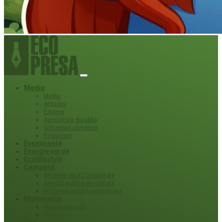
Mediu
Mediu
Atitudini
Externe
Agricultura durabila
Schimbari climatice
Ecoturism
Evenimente
Energie verde
Ecolifestyle
Campanii
#Povești din ECOmunitate
Servicii publice de calitate
Protecție ariilor (ne)protejate
Multimedia
Podcasturi eco
Interviu