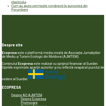
plasticului
Cum au ajuns permisele românești la gunoiștea din
Porumbeni
Despre site
Ecopresa
este o platformă media creată de Asociația Jurnaliștilor
de Mediu și Turism Ecologic din Moldova (AJMTEM).
Conținutul
Ecopresa
este realizat cu sprijinul financiar al Suediei.
Opiniile exprimate aparţin autorilor şi nu reflectă neapărat punctul de
vedere al Suediei.
ECOPRESA
Despre AO AJMTEM
Despre Ecopresa
Promovare