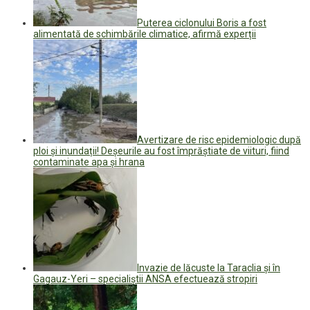
Puterea ciclonului Boris a fost
alimentată de schimbările climatice, afirmă experții
Avertizare de risc epidemiologic după
ploi și inundații! Deșeurile au fost împrăștiate de viituri, fiind
contaminate apa și hrana
Invazie de lăcuste la Taraclia și în
Gagauz-Yeri – specialiștii ANSA efectuează stropiri