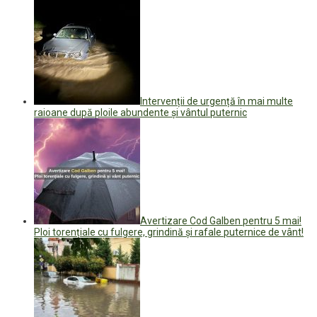
Intervenții de urgență în mai multe
raioane după ploile abundente și vântul puternic
Avertizare Cod Galben pentru 5 mai!
Ploi torențiale cu fulgere, grindină și rafale puternice de vânt!