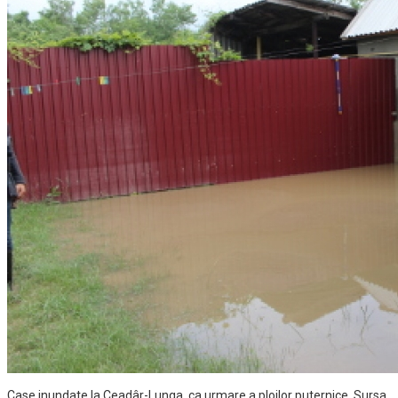
Case inundate la Ceadâr-Lunga, ca urmare a ploilor puternice. Sursa