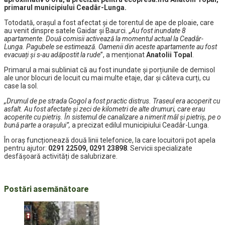
primarul municipiului Ceadâr-Lunga.
Totodată, orașul a fost afectat și de torentul de ape de ploaie, care
au venit dinspre satele Gaidar și Baurci. „
Au fost inundate 8
apartamente. Două comisii activează la momentul actual la Ceadâr-
Lunga. Pagubele se estimează. Oamenii din aceste apartamente au fost
evacuați și s-au adăpostit la rude
”, a menționat
Anatolii Topal
.
Primarul a mai subliniat că au fost inundate și porțiunile de demisol
ale unor blocuri de locuit cu mai multe etaje, dar și câteva curți, cu
case la sol.
„Drumul de pe strada Gogol a fost practic distrus. Traseul era acoperit cu
asfalt. Au fost afectate și zeci de kilometri de alte drumuri, care erau
acoperite cu pietriș. În sistemul de canalizare a nimerit mâl și pietriș, pe o
bună parte a orașului”,
a precizat edilul municipiului Ceadâr-Lunga.
În oraș funcționează două linii telefonice, la care locuitorii pot apela
pentru ajutor:
0291 22509, 0291 23898
. Servicii specializate
desfășoară activități de salubrizare.
Postări asemănătoare