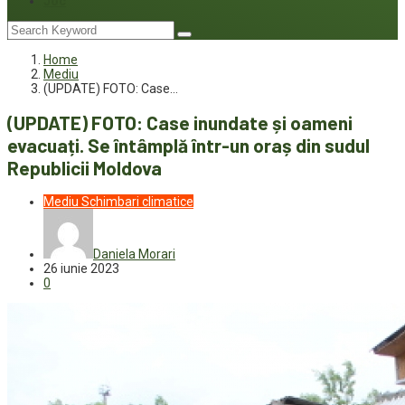
Joc
Home
Mediu
(UPDATE) FOTO: Case…
(UPDATE) FOTO: Case inundate și oameni
evacuați. Se întâmplă într-un oraș din sudul
Republicii Moldova
Mediu
Schimbari climatice
Daniela Morari
26 iunie 2023
0