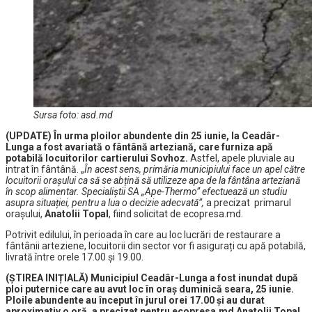
Sursa foto: asd.md
(UPDATE) Î
n urma ploilor abundente din 25 iunie, la Ceadâr-
Lunga a fost avariată o fântână arteziană, care furniza apă
potabilă locuitorilor cartierului Sovhoz.
Astfel, apele pluviale
au
intrat în fântână. „
În acest sens, primăria municipiului face un apel către
locuitorii orașului ca să se abțină să utilizeze apa de la fântâna arteziană
în scop alimentar. Specialiștii SA „Ape-Thermo” efectuează un studiu
asupra situației, pentru a lua o decizie adecvată”,
a precizat primarul
orașului,
Anatolii Topal
, fiind solicitat de ecopresa.md.
Potrivit edilului, în perioada în care au loc lucrări de restaurare a
fântânii arteziene, locuitorii din sector vor fi asigurați cu apă potabilă,
livrată între orele 17.00 și 19.00.
(ȘTIREA INIȚIALĂ) Municipiul Ceadâr-Lunga a fost inundat după
ploi puternice care au avut loc în oraș duminică seara, 25 iunie.
Ploile abundente au început în jurul orei 17.00 și au durat
aproximativ o oră, a precizat pentru ecopresa.md Anatolii Topal,