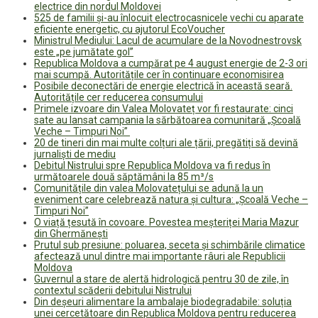
electrice din nordul Moldovei
525 de familii și-au înlocuit electrocasnicele vechi cu aparate
eficiente energetic, cu ajutorul EcoVoucher
Ministrul Mediului: Lacul de acumulare de la Novodnestrovsk
este „pe jumătate gol”
Republica Moldova a cumpărat pe 4 august energie de 2-3 ori
mai scumpă. Autoritățile cer în continuare economisirea
Posibile deconectări de energie electrică în această seară.
Autoritățile cer reducerea consumului
Primele izvoare din Valea Molovateț vor fi restaurate: cinci
sate au lansat campania la sărbătoarea comunitară „Școală
Veche – Timpuri Noi”
20 de tineri din mai multe colțuri ale țării, pregătiți să devină
jurnaliști de mediu
Debitul Nistrului spre Republica Moldova va fi redus în
următoarele două săptămâni la 85 m³/s
Comunitățile din valea Molovatețului se adună la un
eveniment care celebrează natura și cultura: „Școală Veche –
Timpuri Noi”
O viață țesută în covoare. Povestea meșteriței Maria Mazur
din Ghermănești
Prutul sub presiune: poluarea, seceta și schimbările climatice
afectează unul dintre mai importante râuri ale Republicii
Moldova
Guvernul a stare de alertă hidrologică pentru 30 de zile, în
contextul scăderii debitului Nistrului
Din deșeuri alimentare la ambalaje biodegradabile: soluția
unei cercetătoare din Republica Moldova pentru reducerea