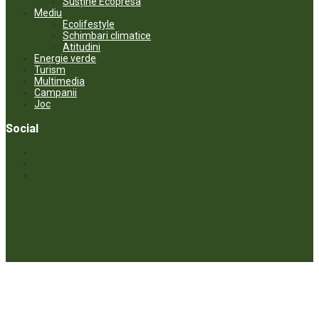
Susține Ecopresa
Mediu
Ecolifestyle
Schimbari climatice
Atitudini
Energie verde
Turism
Multimedia
Campanii
Joc
Social
© ECOPRESA. All rights reserved *** Preluarea textelor care aparțin
www.ecopresa.md poate fi făcută doar cu indicarea sursei și link
activ către subiectul preluat.